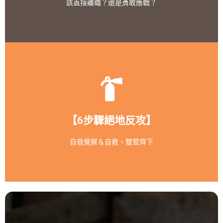
我該怎麼做？
該直接離職？還是勇敢應戰？
職涯診所Podcast：
面對「職場霸凌」，隱忍、縱容都可能成為幫兇
【6步驟絕地反攻】
如何反攻？
自我覺察＆自救，雙管齊下