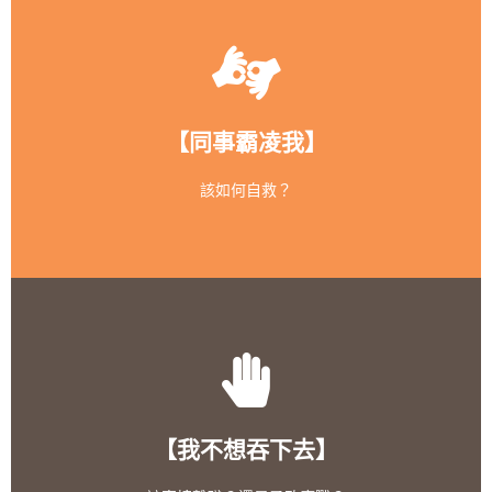
《職涯診所》Giver
面對「職場霸凌」時有數種自救方法，選擇隱忍絕對無法
解決問題
【同事霸凌我】
3個自救方式？
該如何自救？
小編劃重點：
霸凌者不值得敬重，別讓自我價值被他們偏頗的意見所貶
低
【我不想吞下去】