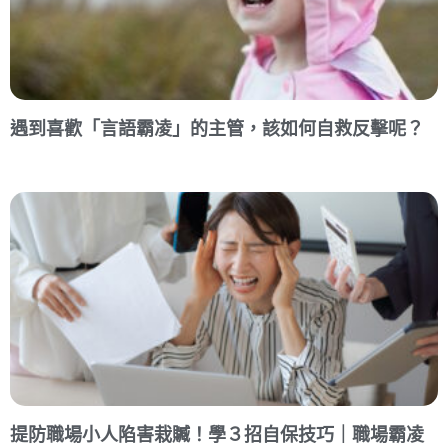
遇到喜歡「言語霸凌」的主管，該如何自救反擊呢？
提防職場小人陷害栽贓！學３招自保技巧｜職場霸凌