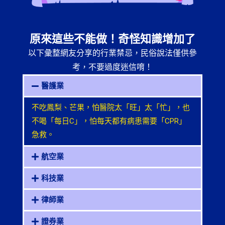
原來這些不能做！奇怪知識增加了
以下彙整網友分享的行業禁忌，民俗說法僅供參
考，不要過度迷信唷！
醫護業
不吃鳳梨、芒果，怕醫院太「旺」太「忙」，也
不喝「每日
C
」，怕每天都有病患需要「
CPR
」
急救。
航空業
科技業
律師業
證券業