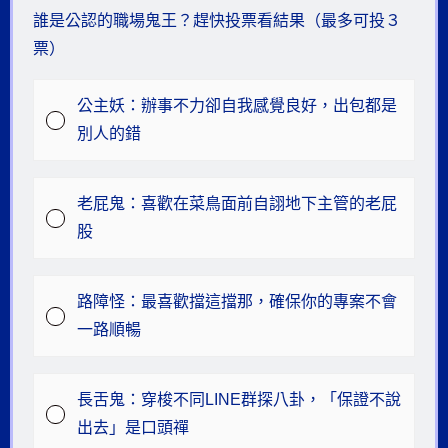
誰是公認的職場鬼王？趕快投票看結果（最多可投３
票）
公主妖：辦事不力卻自我感覺良好，出包都是
別人的錯​
老屁鬼：喜歡在菜鳥面前自詡地下主管的老屁
股​
路障怪：最喜歡擋這擋那，確保你的專案不會
一路順暢​
長舌鬼​：穿梭不同LINE群探八卦，「保證不說
出去」是口頭禪​