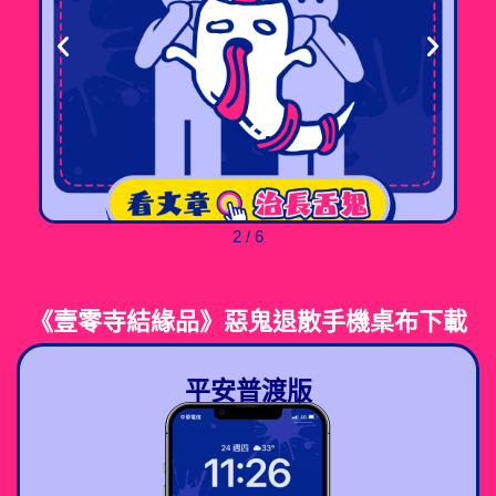
3
/
6
《壹零寺結緣品》惡鬼退散手機桌布下載
平安普渡版