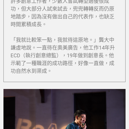
許多創意工作者，少數人嘗試轉型過後很成
功，但大部分人試來試去，兜兜轉轉反而仍原
地踏步，因為沒有做出自己的代表作，也缺乏
時間累積成長。
「我就比較笨一點，我就待這原地。」龔大中
謙虛地說。一直待在奧美廣告，他工作14年升
ECD（執行創意總監），19年做到創意長。他
示範了一種職涯的成功路徑，好像一直做，成
功自然水到渠成。