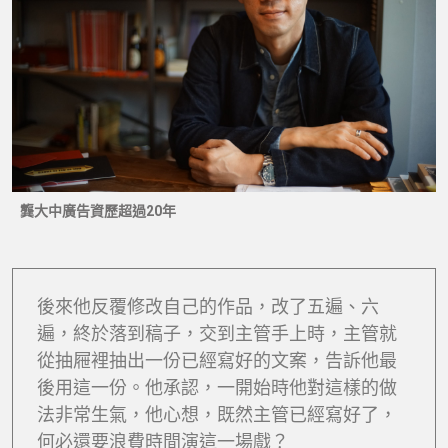
龔大中廣告資歷超過20年
後來他反覆修改自己的作品，改了五遍、六
遍，終於落到稿子，交到主管手上時，主管就
從抽屜裡抽出一份已經寫好的文案，告訴他最
後用這一份。他承認，一開始時他對這樣的做
法非常生氣，他心想，既然主管已經寫好了，
何必還要浪費時間演這一場戲？