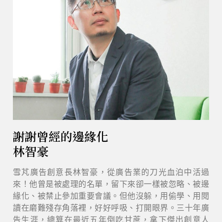
謝謝曾經的邊緣化
林智豪
雪芃廣告創意長林智豪，從廣告業的刀光血泊中活過
來！他曾是被處理的名單，留下來卻一樣被忽略、被邊
緣化、被禁止參加重要會議。但他沒躲，用偷學、用閱
讀在磨難殘存角落裡，好好呼吸、打開眼界。三十年廣
告生涯，總算在最近五年倒吃甘蔗，拿下傑出創意人