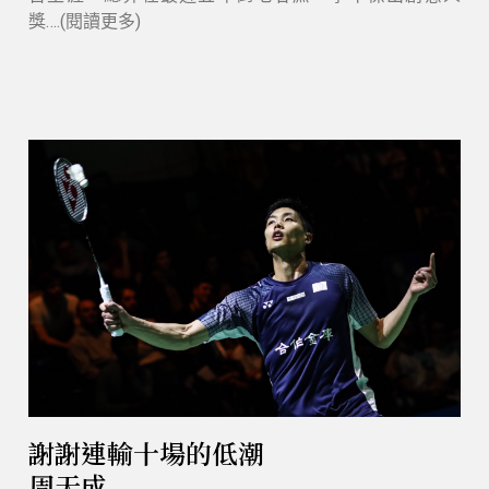
獎….(閱讀更多)
謝謝連輸十場的低潮
周天成