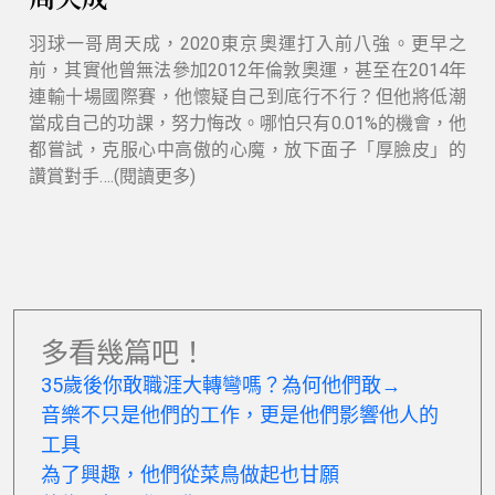
羽球一哥周天成，2020東京奧運打入前八強。更早之
前，其實他曾無法參加2012年倫敦奧運，甚至在2014年
連輸十場國際賽，他懷疑自己到底行不行？但他將低潮
當成自己的功課，努力悔改。哪怕只有0.01%的機會，他
都嘗試，克服心中高傲的心魔，放下面子「厚臉皮」的
讚賞對手….(閱讀更多)
多看幾篇吧！
35歲後你敢職涯大轉彎嗎？為何他們敢→
音樂不只是他們的工作，
更是他們影響他人的
工具
為了興趣，他們從菜鳥做起也甘願