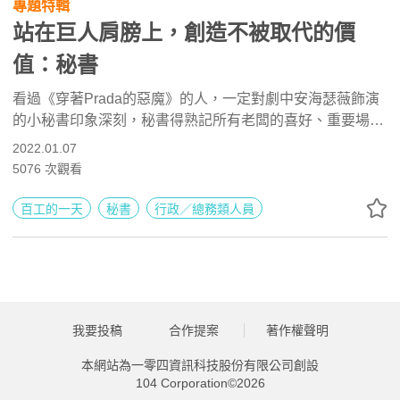
專題特輯
站在巨人肩膀上，創造不被取代的價
值：秘書
看過《穿著Prada的惡魔》的人，一定對劇中安海瑟薇飾演
的小秘書印象深刻，秘書得熟記所有老闆的喜好、重要場合
的每個賓客姓名、電話不敢漏接等等，對老闆的要求使命必
2022.01.07
達！電影的演出當然是極端了一些，但其實也顯示了秘書工
5076
次觀看
作的特殊之處就在於與主管的關係非常緊密，是主管最重要
的左右手。
百工的一天
秘書
行政／總務類人員
我要投稿
合作提案
著作權聲明
本網站為一零四資訊科技股份有限公司創設
104 Corporation©2026