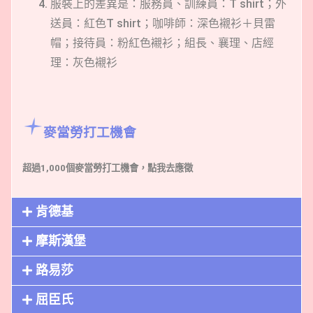
服裝上的差異是：服務員、訓練員：T shirt；外
送員：紅色T shirt；咖啡師：深色襯衫＋貝雷
帽；接待員：粉紅色襯衫；組長、襄理、店經
理：灰色襯衫
麥當勞打工機會
超過1,000個麥當勞打工機會，點我去應徵
肯德基​
摩斯漢堡
路易莎
屈臣氏