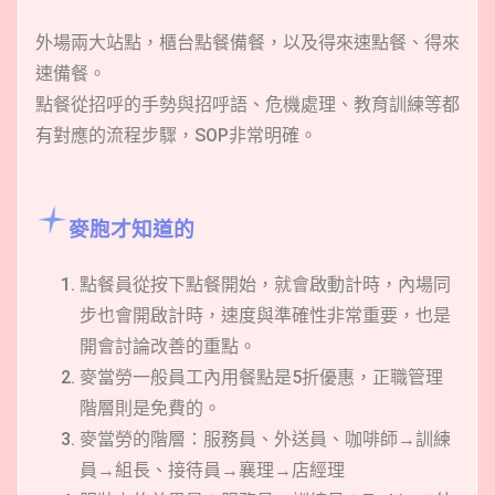
外場兩大站點，櫃台點餐備餐，以及得來速點餐、得來
速備餐。
點餐從招呼的手勢與招呼語、危機處理、教育訓練等都
有對應的流程步驟，SOP非常明確。
麥胞才知道的
點餐員從按下點餐開始，就會啟動計時，內場同
步也會開啟計時，速度與準確性非常重要，也是
開會討論改善的重點。
麥當勞一般員工內用餐點是5折優惠，正職管理
階層則是免費的。
麥當勞的階層：服務員、外送員、咖啡師→訓練
員→組長、接待員→襄理→店經理