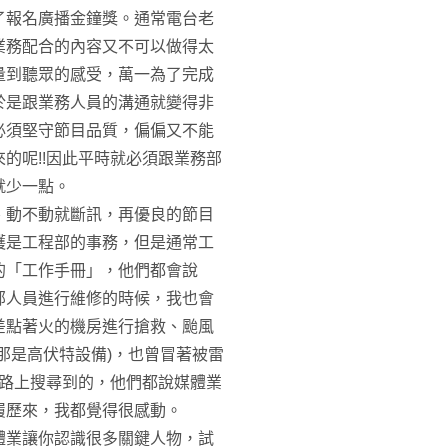
了報名廣播金鐘獎。通常電台老
業務配合的內容又不可以做得太
量到聽眾的感受，萬一為了完成
於是跟業務人員的溝通就變得非
必須堅守節目品質，偏偏又不能
的呢!!因此平時就必須跟業務部
就少一點。
、動不動就斷訊，再優良的節目
護是工程部的事務，但是通常工
的「工作手冊」，他們都會說
部人員進行維修的時候，我也會
差點著火的機房進行搶救、颱風
那是高伏特設備)，也曾冒著被雷
在網路上搜尋到的，他們都說媒體業
履歷來，我都覺得很感動。
體業讓你認識很多關鍵人物，試