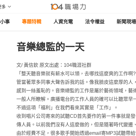
更多
小事
專題特輯
人資充電
法令權益
新聞現場
音樂總監的一天
文/ 黃信欽 原文出處：104職涯社群
「整天聽音樂就有薪水可以領，去哪找這麼爽的工作啊?
管當著眾多同事大聲告訴我的話。像我臉皮這麼厚的人
感到一絲羞恥的。音樂總監的工作是屬於藝術領域，藝
一般人所瞭解。廣播電台的工作人員的確可以比聽眾早
不過這項「福利」在我們看來其實是「工作」。
收到唱片公司寄來的試聽CD首先要作的第一件事就是
傳人員。以前我們沒有人這麼做的，但是隨著時代變遷
由於經費不足，很多歌手開始透過email寄MP3試聽帶