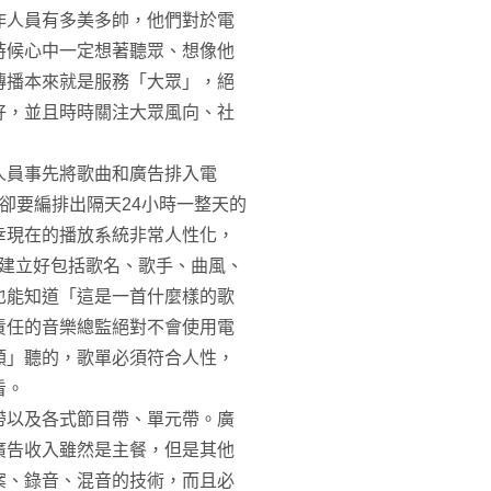
作人員有多美多帥，他們對於電
時候心中一定想著聽眾、想像他
傳播本來就是服務「大眾」，絕
好，並且時時關注大眾風向、社
人員事先將歌曲和廣告排入電
卻要編排出隔天24小時一整天的
幸現在的播放系統非常人性化，
曲建立好包括歌名、歌手、曲風、
也能知道「這是一首什麼樣的歌
責任的音樂總監絕對不會使用電
類」聽的，歌單必須符合人性，
看。
帶以及各式節目帶、單元帶。廣
廣告收入雖然是主餐，但是其他
案、錄音、混音的技術，而且必