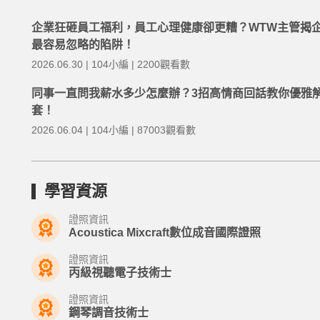
企業狂砸員工福利，員工心理健康卻更糟？WTW主管揭
最容易忽略的陷阱！
2026.06.30 | 104小編 | 2200觀看數
同事一直問我薪水多少怎麼辦？3招高情商回話教你優雅
套！
2026.06.04 | 104小編 | 87003觀看數
學習資源
證照資訊
Acoustica Mixcraft數位成音國際證照
證照資訊
丙級視聽電子技術士
證照資訊
鋼琴調音技術士