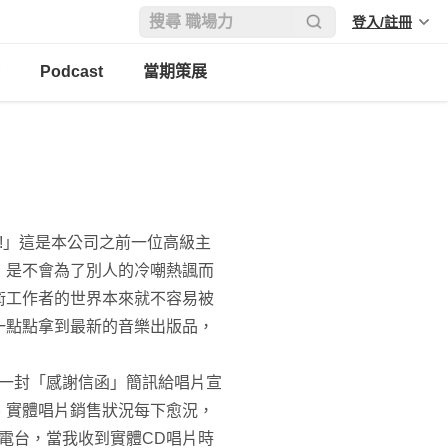
登入/註冊
Podcast
當期策展
!」這是本公司之前一位高級主
，是不會為了別人的冷嘲熱諷而
術工作者的世界本來就不容易被
一點點拿到最新的音樂出版品，
發一封「感謝信函」簡訊給唱片宣
、實體唱片銷售狀況每下愈況，
給電台，當我收到實體CD唱片時