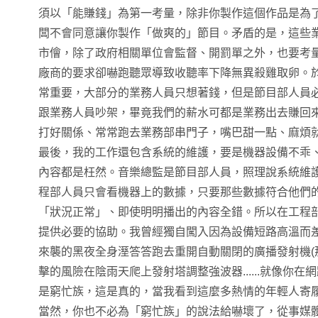
須以「能賺錢」為第一考量，除非你製作這個作品是為
闆不會同意讓你製作「做爽的」節目。矛盾的是，這些
市儈，除了政府相關單位會監督、開罰單之外，也要考
廠商的要求卻嚇跑聽眾導致收聽率下降無異殺雞取卵。
常重要，大部分的業務人員只想著錢，但是節目部人員
跟業務人員吵架，畢竟我們的薪水可都是業務出去賺回來
打好關係、常常跑去業務部串門子，嘴巴甜一點、麻煩
最後，我的工作還包含系統的維護，要是機器設備不乖
內容都是枉然。音樂總監是節目部人員，照理說系統維
程部人員只會看機器上的數據，只要那些數據符合他們
「狀況正常」、即使明明播出的內容全錯。所以在工程
提供必要的協助。我曾經獨自闖入因為設備短路高溫而
來襲的黑夜全身溼答答跑去重開自動關閉的廣播發射機(
擊的風險在陰雨天爬上發射塔調整強波器......就像你
是窮忙族，這是真的，當我看到這麼多熱情的年輕人寄
當然，你也不必為「窮忙族」的說法給嚇壞了，從事媒