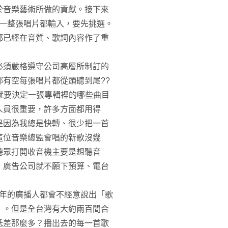
於音樂藝術所做的貢獻。接下來
是一整張唱片都輸入，要先挑選。
都已經在音質、歌詞內容作了重
必須嚴格遵守公司高層所制訂的
有空每張唱片都從頭聽到尾??
就要決定一張專輯裡的哪些曲目
人員很重要，許多方面都用得
是因為我總是快轉、很少把一首
這位音樂總監會唱的新歌沒幾
聽眾打開收音機主要是想聽音
，廣告公司就不願下預算、電台
多年的廣播人都會不經意說出「歌
」。但是全台灣有大約兩百間合
低差那麼多？播出去的每一首歌