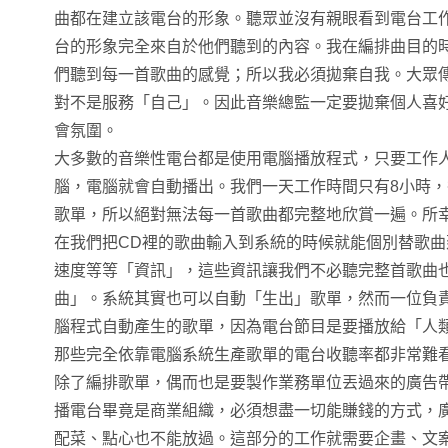
曲都在建立該電台的形象。聽眾並沒有親眼看到電台工
台的形象完全來自於他們聽到的內容。我在編排曲目的
們聽到每一首歌曲的感覺；所以我必須拋棄自我。大眾
對不是服務「自己」。因此音樂總監一定要拋棄個人喜
會氛圍。
大多數的音樂性電台都是使用電腦播放程式，只要工作
腦，電腦就會自動播出。我們一天工作時間只有8小時，
歌單，所以絕對無法每一首歌曲都完整地欣賞一遍。所
在我們把CD裡的歌曲輸入到系統的時候就能個別替歌
速度等等「資訊」，這些資訊讓我們不必聽完整首歌曲
曲」。系統其實也可以自動「生出」歌單，然而一位負
腦程式自動產生的歌單，因為電台節目是要播放給「人
那些完全依靠電腦系統生產歌單的電台收聽率都非常難
除了編排歌單，偶而也是要製作業務單位丟過來的廣告
播電台畢竟是商業組織，必須想盡一切能賺錢的方式，
配菜、點心也不能放過。這部分的工作就需要企畫、文