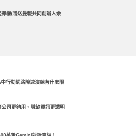
選擇權(贈送曼報共同創辦人余
行！北中行動網路降速演練有什麼限
鎖公司更夠用、職缺資訊更透明
500萬筆Gemini對話真相！