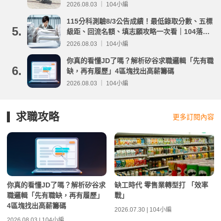
事項整理
2026.08.03 ｜ 104小編
115分科測驗8/3公告成績！最低錄取分數、五標
5.
級距、回流名額、填志願攻略一次看｜104落點
分析
2026.08.03 ｜ 104小編
你真的看懂JD了嗎？解析矽谷求職邏輯「先有職
6.
缺，再有履歷」4區塊找出高薪籌碼
2026.08.03 ｜ 104小編
求職攻略
更多訂閱內容
你真的看懂JD了嗎？解析矽谷求
缺工時代 零售業轉型打 「效率
職邏輯「先有職缺，再有履歷」
戰」
4區塊找出高薪籌碼
2026.07.30 | 104小編
2026.08.03 | 104小編