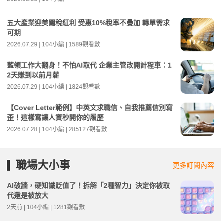
五大產業迎美關稅紅利 受惠10%稅率不疊加 轉單需求
可期
2026.07.29 | 104小編 | 1589觀看數
藍領工作大翻身！不怕AI取代 企業主管改開計程車：1
2天賺到以前月薪
2026.07.29 | 104小編 | 1824觀看數
【Cover Letter範例】中英文求職信、自我推薦信別寫
歪！這樣寫讓人資秒開你的履歷
2026.07.28 | 104小編 | 285127觀看數
職場大小事
更多訂閱內容
AI破牆，硬知識貶值了！拆解「2種智力」決定你被取
代還是被放大
2天前 | 104小編 | 1281觀看數