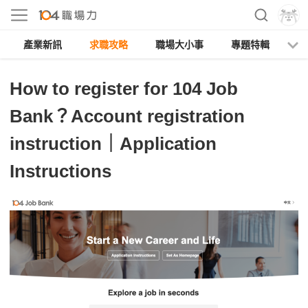
產業新訊
求職攻略
職場大小事
專題特輯
人
How to register for 104 Job
Bank？Account registration
instruction｜Application
Instructions