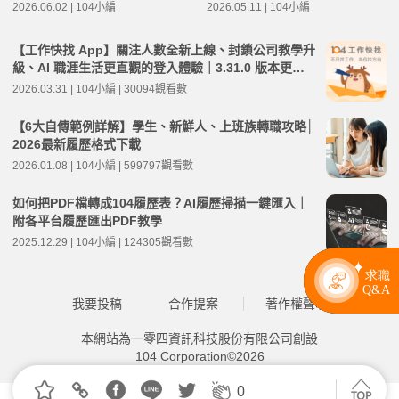
2026.06.02 | 104小編
2026.05.11 | 104小編
學
【工作快找 App】關注人數全新上線、封鎖公司教學升
級、AI 職涯生活更直觀的登入體驗｜3.31.0 版本更新
教學
2026.03.31 | 104小編 | 30094觀看數
【6大自傳範例詳解】學生、新鮮人、上班族轉職攻略│
2026最新履歷格式下載
2026.01.08 | 104小編 | 599797觀看數
如何把PDF檔轉成104履歷表？AI履歷掃描一鍵匯入｜
附各平台履歷匯出PDF教學
2025.12.29 | 104小編 | 124305觀看數
我要投稿
合作提案
著作權聲明
本網站為一零四資訊科技股份有限公司創設
104 Corporation©2026
0