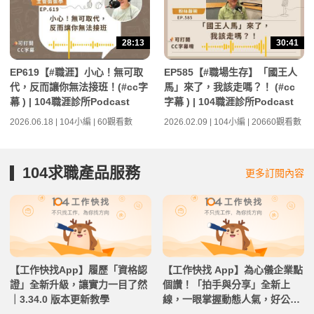
28:13
30:41
EP619【#職涯】小心！無可取
EP585【#職場生存】「國王人
代，反而讓你無法接班！(#cc字
馬」來了，我該走嗎？！ (#cc
幕 ) | 104職涯診所Podcast
字幕 ) | 104職涯診所Podcast
2026.06.18 | 104小編 | 60觀看數
2026.02.09 | 104小編 | 20660觀看數
104求職產品服務
更多訂閱內容
【工作快找App】履歷「資格認
【工作快找 App】為心儀企業點
證」全新升級，讓實力一目了然
個讚！「拍手與分享」全新上
｜3.34.0 版本更新教學
線，一眼掌握動態人氣，好公司
實力看得見｜3.33.0 版本更新教