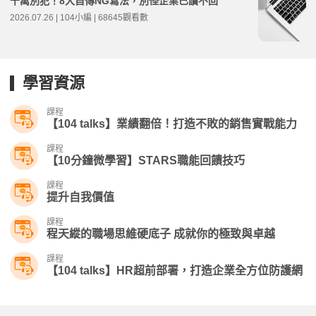
千萬別犯！8大自傳NG寫法，別怪企業已讀不回
2026.07.26 | 104小編 | 68645觀看數
學習資源
課程
【104 talks】業績翻倍！打造不敗的銷售實戰能力
課程
【10分鐘微學習】STARS職能回饋技巧
課程
提升自我價值
課程
程天縱的職場思維硬底子 成就你的極致與卓越
課程
【104 talks】HR超前部署，打造企業全方位防護網