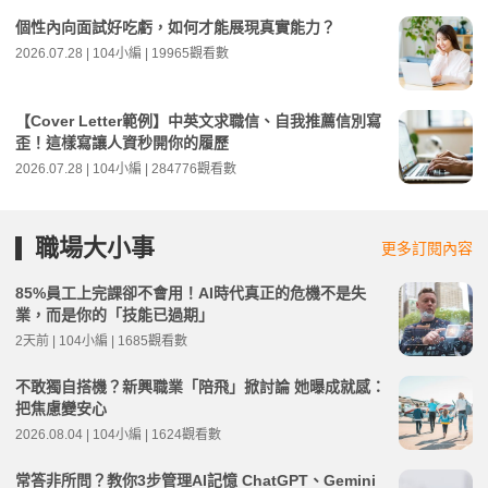
個性內向面試好吃虧，如何才能展現真實能力？
2026.07.28 | 104小編 | 19965觀看數
【Cover Letter範例】中英文求職信、自我推薦信別寫
歪！這樣寫讓人資秒開你的履歷
2026.07.28 | 104小編 | 284776觀看數
職場大小事
更多訂閱內容
85%員工上完課卻不會用！AI時代真正的危機不是失
業，而是你的「技能已過期」
2天前 | 104小編 | 1685觀看數
不敢獨自搭機？新興職業「陪飛」掀討論 她曝成就感：
把焦慮變安心
2026.08.04 | 104小編 | 1624觀看數
常答非所問？教你3步管理AI記憶 ChatGPT、Gemini