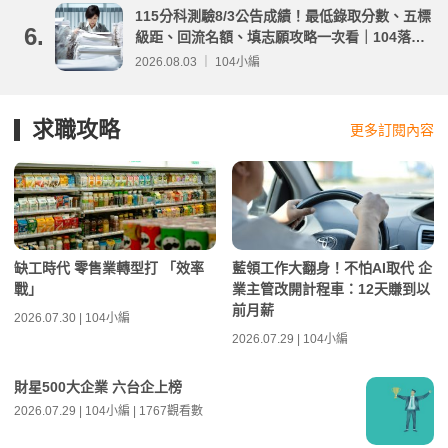
115分科測驗8/3公告成績！最低錄取分數、五標
6.
級距、回流名額、填志願攻略一次看｜104落點
分析
2026.08.03 ｜ 104小編
求職攻略
更多訂閱內容
缺工時代 零售業轉型打 「效率
藍領工作大翻身！不怕AI取代 企
戰」
業主管改開計程車：12天賺到以
前月薪
2026.07.30 | 104小編
2026.07.29 | 104小編
財星500大企業 六台企上榜
2026.07.29 | 104小編 | 1767觀看數