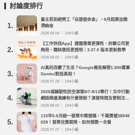
討論度排行
雇主若拒絕勞工「自提退休金」，8月起將加徵
1.
滯納金
2026.08.04 ｜ 104小編
【工作快找App】捷運搜尋更彈性、封鎖公司更
2.
夠用、職缺資訊更透明｜3.37.0 版本更新教學
2026.08.03 ｜ 104小編
AI真的改變了生活？Google報告解密1,500萬筆
3.
Gemini對話真相！
2026.07.29 ｜ 104小編
2026城鎮韌性防空演習8/7-8/13舉行！北中行動
4.
網路降速演練有什麼限制？演習時間及管制注意
事項整理
2026.08.03 ｜ 104小編
115年5-6月統一發票中獎號碼，千萬獎號38548
5.
029！發票兌獎期限、如何領獎一次看
2026.07.27 ｜ 104小編