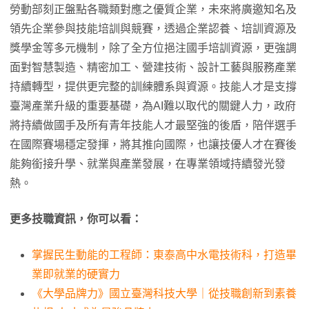
勞動部刻正盤點各職類對應之優質企業，未來將廣邀知名及
領先企業參與技能培訓與競賽，透過企業認養、培訓資源及
獎學金等多元機制，除了全方位挹注國手培訓資源，更強調
面對智慧製造、精密加工、營建技術、設計工藝與服務產業
持續轉型，提供更完整的訓練體系與資源。技能人才是支撐
臺灣產業升級的重要基礎，為AI難以取代的關鍵人力，政府
將持續做國手及所有青年技能人才最堅強的後盾，陪伴選手
在國際賽場穩定發揮，將其推向國際，也讓技優人才在賽後
能夠銜接升學、就業與產業發展，在專業領域持續發光發
熱。
更多技職資訊，你可以看：
掌握民生動能的工程師：東泰高中水電技術科，打造畢
業即就業的硬實力
《大學品牌力》國立臺灣科技大學｜從技職創新到素養