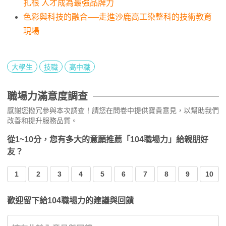
扎根 人才成為最強品牌力
色彩與科技的融合──走進沙鹿高工染整科的技術教育
現場
大學生
技職
高中職
職場力滿意度調查
感謝您撥冗參與本次調查！請您在問卷中提供寶貴意見，以幫助我們
改善和提升服務品質。
從1~10分，您有多大的意願推薦「104職場力」給親朋好
友？
1
2
3
4
5
6
7
8
9
10
歡迎留下給104職場力的建議與回饋