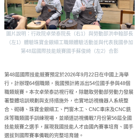
圖片說明：行政院卓榮泰院長（右1）與勞動部洪申翰部長
（左1）體驗珠寶金銀細工職類體驗活動並與代表我國參加
第48屆國際技能競賽國手蘇俊綺（左2）合影
第48屆國際技能競賽預定於2026年9月22日在中國上海舉
行，計辦理64個職類，我國預計將派出54位國手參與48個
職類競賽。本次卓榮泰訪視行程，除聽取勞動部勞動力發展
署整體培訓規劃與支持措施外，也實地訪視機器人系統整
合、砌磚、珠寶金銀細工、門窗木工、CNC車床及CNC銑
床等職類國手訓練現場，並順道訪視備戰7月份第56屆全國
技能競賽之選手，展現我國技能人才由國內賽事培育、國手
選拔到國際賽事備戰的完整培育鏈。