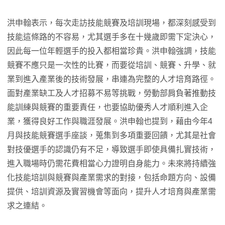
洪申翰表示，每次走訪技能競賽及培訓現場，都深刻感受到
技能這條路的不容易，尤其選手多在十幾歲即需下定決心，
因此每一位年輕選手的投入都相當珍貴。洪申翰強調，技能
競賽不應只是一次性的比賽，而要從培訓、競賽、升學、就
業到進入產業後的技術發展，串連為完整的人才培育路徑。
面對產業缺工及人才招募不易等挑戰，勞動部肩負著推動技
能訓練與競賽的重要責任，也要協助優秀人才順利進入企
業，獲得良好工作與職涯發展。洪申翰也提到，藉由今年4
月與技能競賽選手座談，蒐集到多項重要回饋，尤其是社會
對技優選手的認識仍有不足，導致選手即使具備扎實技術，
進入職場時仍需花費相當心力證明自身能力。未來將持續強
化技能培訓與競賽與產業需求的對接，包括命題方向、設備
提供、培訓資源及實習機會等面向，提升人才培育與產業需
求之連結。