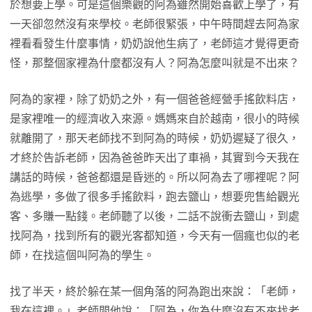
於想要上學。可是這個樂觀的阿為雖然開始喜歡上學了，有
一天卻忽然沒有來學校。老師很緊張，中午時間趕去阿為家
裡看看發生什麼事情，奶奶說他生病了，老師這才覺得更奇
怪，那整個家裡為什麼都沒有人？阿為怎麼叫就是不出來？
阿為的家裡，除了奶奶之外，有一個爸爸經營手搖飲料店，
是家裡唯一的經濟收入來源。媽媽來自於越南，很小的時候
就離開了，那天老師找不到阿為的時候，奶奶遲疑了很久，
才終於告訴老師，因為爸爸昨天出了車禍，其實到今天我在
講話的時候，爸爸都還是昏迷的。所以阿為去了哪裡呢？阿
為逃學，多做了很多手搖飲料，跑去鹽山，想要兜售給觀光
客、多賺一點錢。老師聽了以後，二話不說衝去鹽山，到處
找阿為，找到所有的觀光客都知道，今天有一個瘋也似的老
師，在找這個叫阿為的學生。
找了半天，終於躲在某一個角落的阿為跑出來說：「老師，
我在這裡。」老師問他說：「阿為，你為什麼沒有不來找老