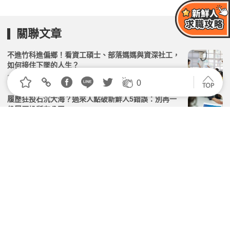
關聯文章
不進竹科進偏鄉！看資工碩士、部落媽媽與資深社工，
如何接住下墜的人生？
2026.02.10 | 104小編 | 3060觀看數
0
履歷狂投石沉大海？過來人點破新鮮人5錯誤：別再一
份履歷投所有公司
2026.07.16 | 104小編 | 2132觀看數
《滑世代焦慮》專家觀點｜洪儀真心理師：為什麼考上
頂大、拿到好工作的人，依然感到焦慮？
2026.06.11 | 104小編 | 3327觀看數
打破既定人生路徑 臺科大設計系廖建凱獲總統教育獎
肯定
2026.07.06 | 104小編 | 2333觀看數