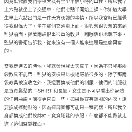
因為監獄離我們學校大概有至少半個小時的車程，所以我早
上六點就坐上了交通車，他們七點半開始上課。你知道大學
生早上六點出門是一件天方夜譚的事情，所以我當時已經覺
得我很偉大了，坐在那個交通車上面，很興奮很興奮的來到
監獄前面，提著兩袋很重很重的教具，蹦蹦跳跳地跳下來，
監獄的警衛告訴我，從來沒有一個人進來這邊是這麼興奮
的。
當我走進去的時候，我就發現我太天真了，因為不只我那兩
袋教具不能帶，監獄的安檢是比機場嚴格很多的，除了那兩
袋教具被沒收之外，我還要換成他們的制服，他們的制服就
是寬寬鬆鬆的 T-SHIRT 和長褲，女生是不可以看出你身體
的任何曲線。講得更直白一些，如果你穿有鋼圈的內衣，還
要換成運動型的，因為連鋼圈都可能是一種武器，所以我全
身都換成他們軟綿綿、寬寬鬆鬆的衣服，什麼都不能帶就走
進了這個監獄裡面。