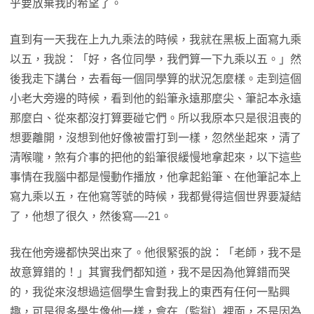
乎要放棄我的希望了。
直到有一天我在上九九乘法的時候，我就在黑板上面寫九乘
以五，我說：「好，各位同學，我們算一下九乘以五。」然
後我走下講台，去看每一個同學算的狀況怎麼樣。走到這個
小老大旁邊的時候，看到他的鉛筆永遠那麼尖、筆記本永遠
那麼白、從來都沒打算要碰它們。所以我原本只是很沮喪的
想要離開，沒想到他好像被雷打到一樣，忽然坐起來，清了
清喉嚨，煞有介事的把他的鉛筆很緩慢地拿起來，以下這些
事情在我腦中都是慢動作播放，他拿起鉛筆、在他筆記本上
寫九乘以五，在他寫等號的時候，我都覺得這個世界要凝結
了，他想了很久，然後寫—-21。
我在他旁邊都快哭出來了。他很緊張的說：「老師，我不是
故意算錯的！」其實我們都知道，我不是因為他算錯而哭
的，我從來沒想過這個學生會對我上的東西有任何一點興
趣，可是很多學生像他一樣，會在（監獄）裡面，不是因為