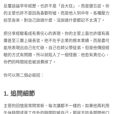
反覆談論早年經歷，也許不是「自大狂」，而是健忘症。你
的主管也許不是因為喜歡吹噓，而是他人到中年，各種壓力
紛至沓來，對自己說過什麼、沒說過什麼都記不太清了。
把分享經驗看成有責任心的表現。你的主管上面也許還有兩
層甚至三層上級長官。他不在乎企業的根本業績，而是盡可
能地表現出自己在忙碌，自己在師父帶徒弟。但是他傳授經
驗的方式有問題，所以就陷入了一個怪圈：他愈有責任心，
你們的時間就愈被浪費掉了。
你可以用二個必殺招：
1. 追問細節
主管的回憶是常問常新、每次講都不一樣的，如果他再利用
午休時間或是工作外的時間吹噓自己，那就不妨多問問他口