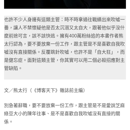
也許不少人身邊有這類主管：時不時拿過往戰績出來吹噓一
番，讓人不禁懷疑他是否太沉溺又太自大，跟著他似乎沒什
麼前途可言，該不該快逃。擁有400萬粉絲追的本書作者熊
太行認為，要不要放棄一份工作，跟主管是不是喜歡自我吹
噓沒有直接關係。反覆跳針吹噓，也許不是「自大狂」，而
是健忘症。面對這類主管，你其實可以用二個必殺招應對主
管缺陷。
文／熊太行（《博客天下》雜誌前主編）
別急著辭職，要不要放棄一份工作，跟主管是不是愛說芝麻
綠豆大小的陳年往事、是不是喜歡自我吹噓沒有直接的關
係。