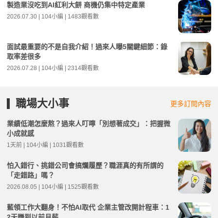
製造業沒吃到AI紅利大餅 商機仍集中特定產業
2026.07.30 | 104小編 | 1483觀看數
面試最重要的不是自我介紹！過來人曝5關鍵細節：錄
取率差很多
2026.07.28 | 104小編 | 2314觀看數
職場大小事
更多訂閱內容
業績低潮怎麼熬？過來人叮嚀「別想著成交」：把握微
小成就感
1天前 | 104小編 | 1031觀看數
怕入錯行、挑錯公司會搞爛履歷？職涯真的有所謂的
「走錯路」嗎？
2026.08.05 | 104小編 | 1525觀看數
藍領工作大翻身！不怕AI取代 企業主管改開計程車：1
2天賺到以前月薪