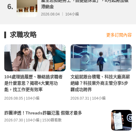
雇主若拒絕勞工「自提退休金」，8月起將加徵
6.
滯納金
2026.08.04 ｜ 104小編
求職攻略
更多訂閱內容
104處理過履歷、聯絡過求職者
文組就跟台積電、科技大廠高薪
是什麼意思？揭密4大實用功
絕緣？科技業外商主管分享5步
能，找工作更有效率
驟成功跨界
2026.08.05 | 104小編
2026.07.31 | 104小編
詐團滲透！Threads詐騙氾濫 假徵才最多
2026.07.30 | 104小編 | 1530觀看數