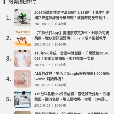
討論度排行
2026城鎮韌性防空演習8/7-8/13舉行！北中行動
1.
網路降速演練有什麼限制？演習時間及管制注意
事項整理
2026.08.03 ｜ 104小編
【工作快找App】捷運搜尋更彈性、封鎖公司更
2.
夠用、職缺資訊更透明｜3.37.0 版本更新教學
2026.08.03 ｜ 104小編
115年5-6月統一發票中獎號碼，千萬獎號38548
3.
029！發票兌獎期限、如何領獎一次看
2026.07.27 ｜ 104小編
AI真的改變了生活？Google報告解密1,500萬筆
4.
Gemini對話真相！
2026.07.29 ｜ 104小編
115分科測驗8/3公告成績！最低錄取分數、五標
5.
級距、回流名額、填志願攻略一次看｜104落點
分析
2026.08.03 ｜ 104小編