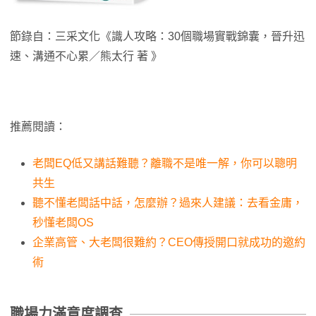
節錄自：三采文化《識人攻略：30個職場實戰錦囊，晉升迅
速、溝通不心累／熊太行 著 》
推薦閱讀：
老闆EQ低又講話難聽？離職不是唯一解，你可以聰明
共生
聽不懂老闆話中話，怎麼辦？過來人建議：去看金庸，
秒懂老闆OS
企業高管、大老闆很難約？CEO傳授開口就成功的邀約
術
職場力滿意度調查