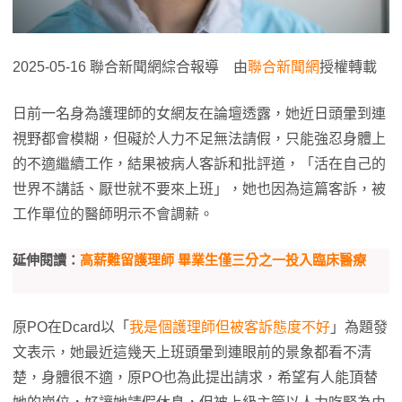
2025-05-16 聯合新聞網綜合報導 由
聯合新聞網
授權轉載
日前一名身為護理師的女網友在論壇透露，她近日頭暈到連
視野都會模糊，但礙於人力不足無法請假，只能強忍身體上
的不適繼續工作，結果被病人客訴和批評道，「活在自己的
世界不講話、厭世就不要來上班」，她也因為這篇客訴，被
工作單位的醫師明示不會調薪。
延伸閱讀：
高薪難留護理師 畢業生僅三分之一投入臨床醫療
原PO在Dcard以「
我是個護理師但被客訴態度不好
」為題發
文表示，她最近這幾天上班頭暈到連眼前的景象都看不清
楚，身體很不適，原PO也為此提出請求，希望有人能頂替