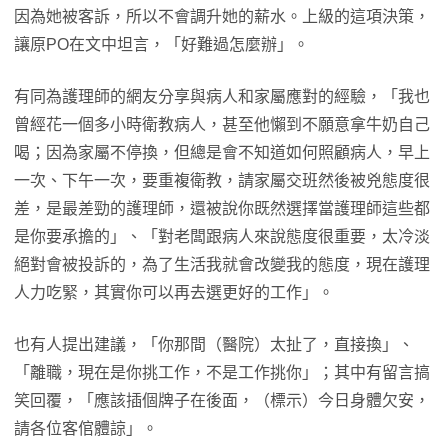
因為她被客訴，所以不會調升她的薪水。上級的這項決策，
讓原PO在文中坦言，「好難過怎麼辦」。
有同為護理師的網友分享與病人和家屬應對的經驗，「我也
曾經花一個多小時衛教病人，甚至他懶到不願意拿牛奶自己
喝；因為家屬不停換，但總是會不知道如何照顧病人，早上
一次、下午一次，要重複衛教，請家屬交班然後被兇態度很
差，是最差勁的護理師，還被說你既然選擇當護理師這些都
是你要承擔的」、「對老闆跟病人來說態度很重要，太冷淡
絕對會被投訴的，為了生活我就會改變我的態度，現在護理
人力吃緊，其實你可以再去選更好的工作」。
也有人提出建議，「你那間（醫院）太扯了，直接換」、
「離職，現在是你挑工作，不是工作挑你」；其中有留言搞
笑回覆，「應該插個牌子在後面，（標示）今日身體欠安，
請各位客倌體諒」。