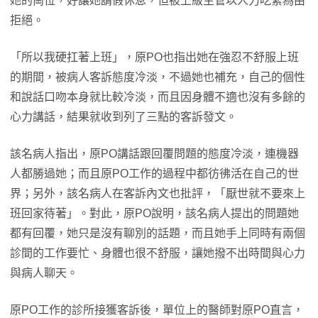
她的崗位，好讓她請假休息，但被上級主管以人力吃緊為由
拒絕。
「所以我硬扛著上班」，原PO也指出她在強忍不舒服上班
的期間，被病人客訴態度冷淡，不過她也補充，自己的個性
和說話口吻本身就比較冷淡，而且因身體不適也沒有多餘的
心力講話，結果就收到列了三點的客訴發文。
該名病人指出，原PO講話跟回覆問題的態度冷淡，連機器
人都勝過她；而且原PO工作的過程中都彷彿活在自己的世
界；另外，該名病人在客訴內文也批評，「厭世就不要來上
班回家待著」。對此，原PO說明，該名病人提出的問題她
都有回覆，她只是沒有聊別的話題，而且她手上同時有兩個
診間的工作要忙、身體也很不舒服，讓她撥不出時間與心力
與病人聊天。
原PO工作的診所接獲客訴後，單位上的醫師對原PO直言，