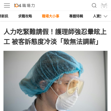
業新訊
求職攻略
職場大小事
專題特輯
人資充電
人力吃緊難請假！護理師強忍暈眩上
工 被客訴態度冷淡「致無法調薪」