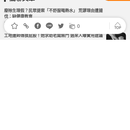
廢除生理假？民眾提案「不舒服喝熱水」 荒謬理由遭撻
伐：缺健康教育
2026.06.02 | 104小編 | 3039觀看數
0
工地遭師傅摸屁股！她求助老闆無門 過來人曝實用建議
2026.04.01 | 104小編 | 2370觀看數
下班像全身散掉？上班族痠痛部位TOP6曝光！第一名
萬人有感
2026.06.15 | 104小編 | 2167觀看數
企業狂砸員工福利，員工心理健康卻更糟？WTW主管
揭企業最容易忽略的陷阱！
2026.06.30 | 104小編 | 2210觀看數
離職還要回訊息？她遭主管要求「無償支援」氣炸 過來
人：別直接封鎖
2026.03.19 | 104小編 | 2431觀看數