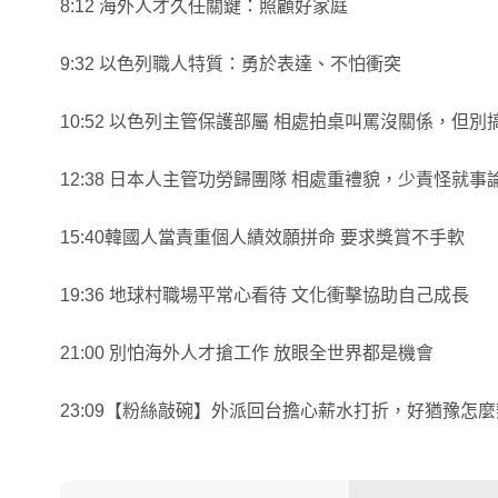
8:12 海外人才久任關鍵：照顧好家庭
9:32 以色列職人特質：勇於表達、不怕衝突
10:52 以色列主管保護部屬 相處拍桌叫罵沒關係，但別
12:38 日本人主管功勞歸團隊 相處重禮貌，少責怪就事
15:40韓國人當責重個人績效願拼命 要求獎賞不手軟
19:36 地球村職場平常心看待 文化衝擊協助自己成長
21:00 別怕海外人才搶工作 放眼全世界都是機會
23:09【粉絲敲碗】外派回台擔心薪水打折，好猶豫怎