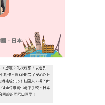
作。想贏？先摸底細！以色列
就別搞小動作。曾有HR為了安心以色
毛線club！韓國人，拼了命
，但達標求賞也毫不手軟。日本
合國般的國際山頂學！