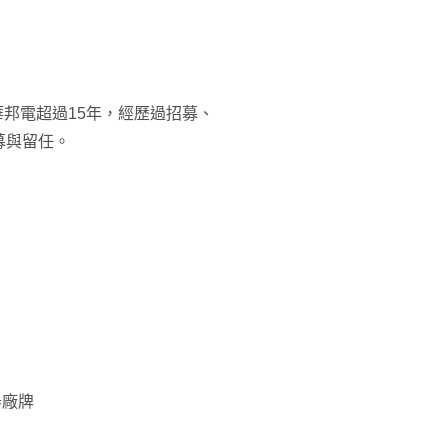
華邦電超過15年，經歷過招募、
募與留任。
器廠牌