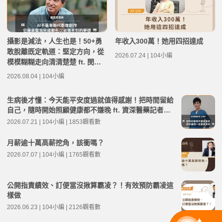
攝影是減法，人生也是！50+勇
年收入300萬！她用四招達成
敢脫離既定軌道：堅定方向，從
2026.07.24 | 104小編
模模糊糊走向清清楚楚 ft. 閔其
慰老師 | 高年級不打烊 x 用 AI
2026.08.04 | 104小編
點亮第二人生 EP284
生病後才懂：今天能平安度過就值得感謝！把時間留給
自己，隨時開始照顧健康都不嫌晚 ft. 資深醫藥記者王
瑞玲 | 高年級不打烊 x 用 AI 點亮第二人生 EP282
2026.07.21 | 104小編 | 1853觀看數
月薪逾十萬高薪挖角，該衝嗎？
2026.07.07 | 104小編 | 1765觀看數
公開指責績效、訂便當沒揪算霸凌？！有效預防霸凌這
樣做
2026.06.23 | 104小編 | 2126觀看數