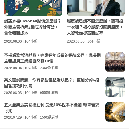
談薪水被Low-ball壓價怎麼辦？
履歷被已讀不回怎麼辦，要再投
外商主管拆解2種底牌計算法，
一次嗎？揭投履歷沒回應原因，
量化轉職成本
人資教你提高面試率
2026.08.06 | 104小編
2026.08.05 | 104小編
不把業務當消耗品，這家連年成長的保險公司，靠長期
主義讓員工業績自然翻10倍
2026.08.04 | 104小編 | 2366觀看數
英文面試問題「你有哪些優點及缺點？」更加分的6招
回答技巧附例句
2026.08.03 | 104小編 | 9555觀看數
五大產業迎美關稅紅利 受惠10%稅率不疊加 轉單需求
可期
2026.07.29 | 104小編 | 1590觀看數