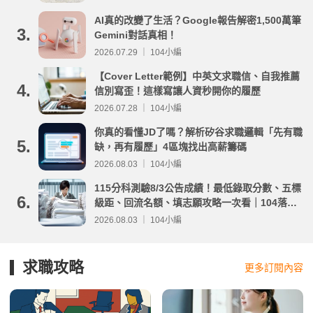
AI真的改變了生活？Google報告解密1,500萬筆
3.
Gemini對話真相！
2026.07.29 ｜ 104小編
【Cover Letter範例】中英文求職信、自我推薦
4.
信別寫歪！這樣寫讓人資秒開你的履歷
2026.07.28 ｜ 104小編
你真的看懂JD了嗎？解析矽谷求職邏輯「先有職
5.
缺，再有履歷」4區塊找出高薪籌碼
2026.08.03 ｜ 104小編
115分科測驗8/3公告成績！最低錄取分數、五標
6.
級距、回流名額、填志願攻略一次看｜104落點
分析
2026.08.03 ｜ 104小編
求職攻略
更多訂閱內容