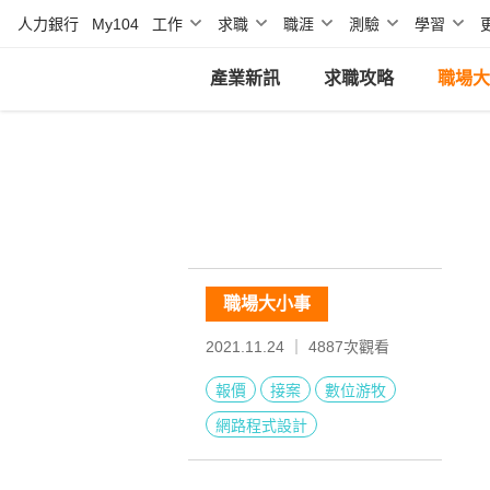
人力銀行
My104
工作
求職
職涯
測驗
學習
產業新訊
求職攻略
職場大
職場大小事
2021.11.24 ｜
4887
次觀看
報價
接案
數位游牧
網路程式設計