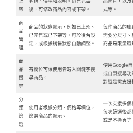
上
名稱、價格和說明。銷售完畢
品圖片，以及
架
後，可修改商品內容或下架。
式等。
商
商品的狀態顯示，例如已上架、
每件商品的庫
品
已完售或已下架等，可於後台設
需要分尺寸、
管
定，或根據銷售狀態自動調整。
商品是限量還
理
商
使用Googl
品
有欄位可讓使用者輸入關鍵字搜
或自製搜尋功
搜
尋商品。
對還是需支援
尋
分
一次支援多個
類
使用者根據分類、價格等欄位，
每次篩選後都
篩
篩選商品的顯示。
或是不換頁等
選