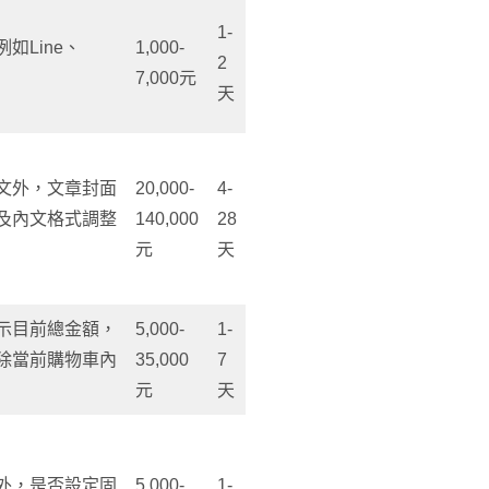
1-
如Line、
1,000-
2
7,000元
天
文外，文章封面
20,000-
4-
及內文格式調整
140,000
28
元
天
示目前總金額，
5,000-
1-
除當前購物車內
35,000
7
元
天
外，是否設定固
5,000-
1-