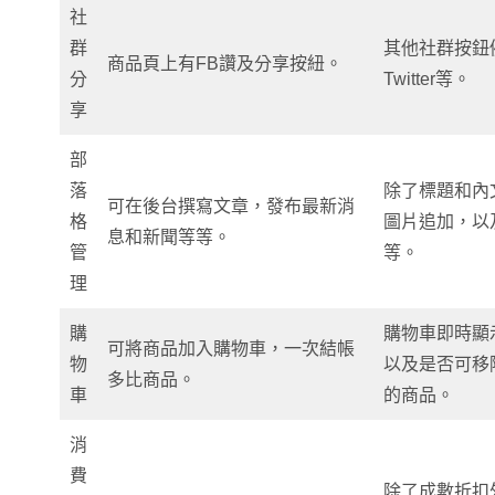
社
群
其他社群按鈕例
商品頁上有FB讚及分享按紐。
分
Twitter等。
享
部
落
除了標題和內
可在後台撰寫文章，發布最新消
格
圖片追加，以
息和新聞等等。
管
等。
理
購
購物車即時顯
可將商品加入購物車，一次結帳
物
以及是否可移
多比商品。
車
的商品。
消
費
除了成數折扣