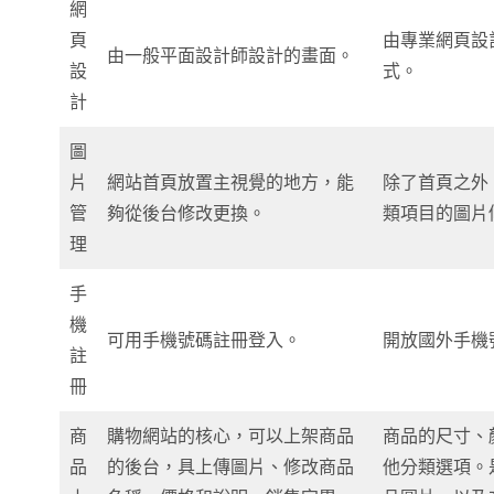
網
頁
由專業網頁設
由一般平面設計師設計的畫面。
設
式。
計
圖
片
網站首頁放置主視覺的地方，能
除了首頁之外
管
夠從後台修改更換。
類項目的圖片
理
手
機
可用手機號碼註冊登入。
開放國外手機
註
冊
商
購物網站的核心，可以上架商品
商品的尺寸、
品
的後台，具上傳圖片、修改商品
他分類選項。