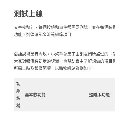
測試上線
文字校稿外，每個按鈕和事件都需要測試，並在每個裝
功能，則須確認金流等細節項目。
俗話說術業有專攻，小幫手蒐集了由網友們所整理的「
大家對報價有初步的認識，也幫助案主了解想做的項目預
所需工時及報價範疇，以購物網站為例如下：
功
能
基本款功能
進階版功能
名
稱