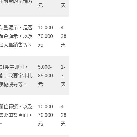
在前台的呈現方
元
天
存量顯示，是否
10,000-
4-
顏色顯示，以及
70,000
28
是大量銷售等。
元
天
e自訂搜尋即可，
5,000-
1-
能；只要字串比
35,000
7
模糊搜尋等。
元
天
欄位篩選，以及
10,000-
4-
需要重整頁面，
70,000
28
。
元
天