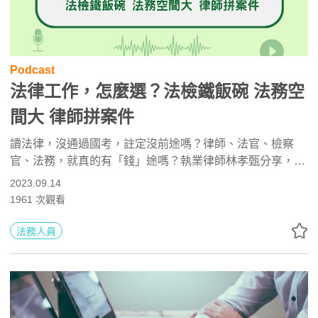
Podcast
法律工作，怎麼選？法檢鐵飯碗 法務空
間大 律師拼案件
讀法律，沒通過國考，註定沒前途嗎？律師、法官、檢察
官、法務，就真的有「錢」途嗎？執業律師林孝甄分享，事
在人為，高手在民間！即便沒有律師執照，厲害的法務一樣
2023.09.14
也能寫狀子、打官司；法律人若跨領域深懂商業風雲，具備
1961
次觀看
運籌帷幄的談判力，外語流利，進入外商或國際管顧公司經
手企業併購案，年收入也有想像空間。如果不想征戰商場，
法務人員
國考公務員保障法官和檢察官有退休金；律師雖然能執業收
律師費，但建議養成業務力，經營個人口碑，才有利開源進
件。