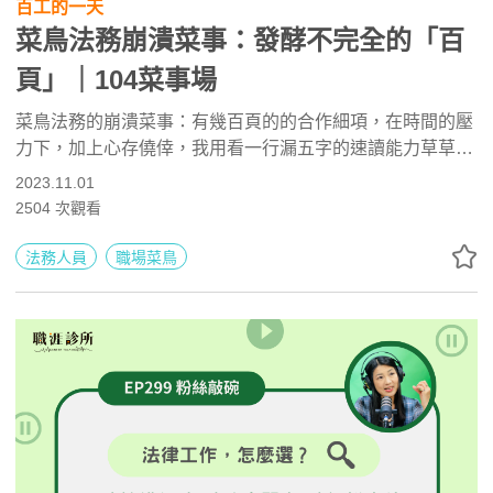
百工的一天
菜鳥法務崩潰菜事：發酵不完全的「百
頁」｜104菜事場
菜鳥法務的崩潰菜事：有幾百頁的的合作細項，在時間的壓
力下，加上心存僥倖，我用看一行漏五字的速讀能力草草簽
核出去。事後才發現…【104菜事場】崩潰開張，向新手村
2023.11.01
的自己致敬！
2504
次觀看
法務人員
職場菜鳥