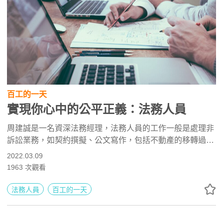
百工的一天
實現你心中的公平正義：法務人員
周建誠是一名資深法務經理，法務人員的工作一般是處理非
訴訟業務，如契約撰擬、公文寫作，包括不動產的移轉過
戶，或是買賣、租賃、贈與等等。法務人員在律師事務所的
2022.03.09
角色是屬於輔助律師的工作，當律師遇上有關工程、不動
1963
次觀看
產，如資產管理公司的法務，或是銀行的法務等部分專業領
域時，律師不見得懂內控內稽或是債務催討，這種時候就需
法務人員
百工的一天
法務人員出來做專業的介入。