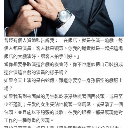
曾經有個人資總監告訴我：「在飯店，就是在演一齣戲，每
個人都是演員，客人就是觀眾。你我的職責就是一起把這場
飯店的大戲演好，讓客人拍手叫好。」
當你想要爭取演這台戲的機會時，你不也應該把自己裝扮成
適合演這台戲的演員的樣子嗎？
如果今天上演的是白蛇傳，難道你要穿一身孫悟空的戲服上
場？
如果我看到來面試的男生乾乾淨淨地梳著個西裝頭，或是至
少不蓬亂；長髮的女生妥貼地梳著一條馬尾，或是繫了一個
包頭，並且施以不誇張的淡妝，在我的眼裡，都是展現他對
工作的一種尊重的表現。