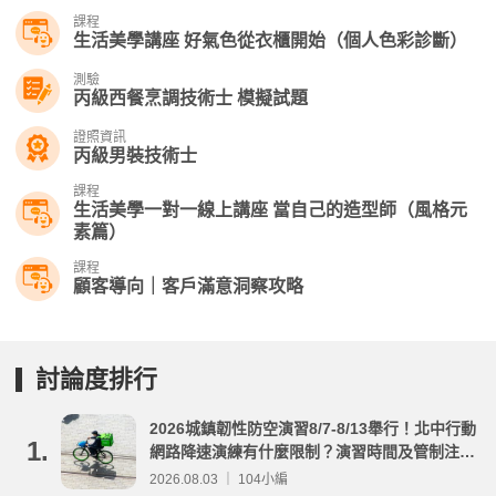
課程
生活美學講座 好氣色從衣櫃開始（個人色彩診斷）
測驗
丙級西餐烹調技術士 模擬試題
證照資訊
丙級男裝技術士
課程
生活美學一對一線上講座 當自己的造型師（風格元
素篇）
課程
顧客導向｜客戶滿意洞察攻略
討論度排行
2026城鎮韌性防空演習8/7-8/13舉行！北中行動
1.
網路降速演練有什麼限制？演習時間及管制注意
事項整理
2026.08.03 ｜ 104小編