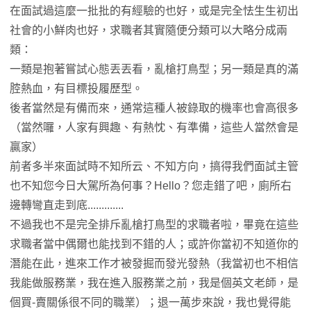
在面試過這麼一批批的有經驗的也好，或是完全怯生生初出
社會的小鮮肉也好，求職者其實隨便分類可以大略分成兩
類：
一類是抱著嘗試心態丟丟看，亂槍打鳥型；另一類是真的滿
腔熱血，有目標投履歷型。
後者當然是有備而來，通常這種人被錄取的機率也會高很多
（當然囉，人家有興趣、有熱忱、有準備，這些人當然會是
贏家）
前者多半來面試時不知所云、不知方向，搞得我們面試主管
也不知您今日大駕所為何事？Hello？您走錯了吧，廁所右
邊轉彎直走到底.............
不過我也不是完全排斥亂槍打鳥型的求職者啦，畢竟在這些
求職者當中偶爾也能找到不錯的人；或許你當初不知道你的
潛能在此，進來工作才被發掘而發光發熱（我當初也不相信
我能做服務業，我在進入服務業之前，我是個英文老師，是
個買-賣關係很不同的職業）；退一萬步來說，我也覺得能