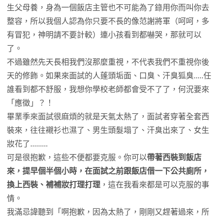
生父母養，身為一個飯店主管也不可能為了錄用你而叫你去
整容，所以我個人認為你只要不長的像范謝將軍（呵呵，多
有冒犯，神明請不要計較）連小孩看到都嚇哭，那就可以
了。
不過雖然先天長相我們沒那麼重視，不代表我們不重視你後
天的修飾。如果來面試的人蓬頭垢面、口臭、汗臭狐臭.....任
誰看到都不舒服，我想你學校老師都會受不了了，何況要來
「應徵」？！
畢業季來面試很麻煩的就是天氣太熱了，面試者穿著全套西
裝來，往往襯衫也濕了、男生頭髮塌了、汗臭出來了、女生
妝花了.........
可是很抱歉，這些不便都要克服。你可以
帶著西裝到飯店
來，提早個半個小時，在面試之前跟飯店借一下公共廁所，
換上西裝、補補妝打理打理
，這在我看來都是可以克服的事
情。
我滿忌諱聽到「啊抱歉，因為太熱了，剛剛又趕著過來，所