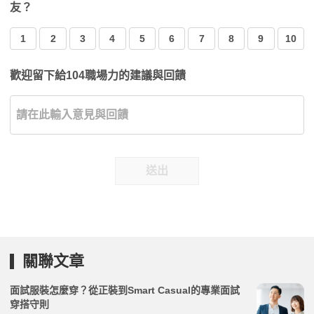
友？
1
2
3
4
5
6
7
8
9
10
歡迎留下給104職場力的建議與回饋
送出
關聯文章
面試服裝怎麼穿？從正裝到Smart Casual的專業面試
穿搭守則