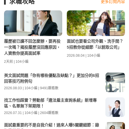
求職攻略
更多訂閱內容
履歷被已讀不回怎麼辦，要再投
面試也要看公司外觀、洗手間？
一次嗎？揭投履歷沒回應原因，
5招教你從細節「以貌取公司」
人資教你提高面試率
2026.08.04 | 104小編
2天前 | 104小編
英文面試問題「你有哪些優點及缺點？」更加分的6招
回答技巧附例句
2026.08.03 | 104小編 | 9491觀看數
找工作怕踩雷？勞動部「違法雇主查詢系統」新增專
區、名單無下架期限！
2026.07.31 | 104小編 | 2604觀看數
面試最重要的不是自我介紹！過來人曝5關鍵細節：錄