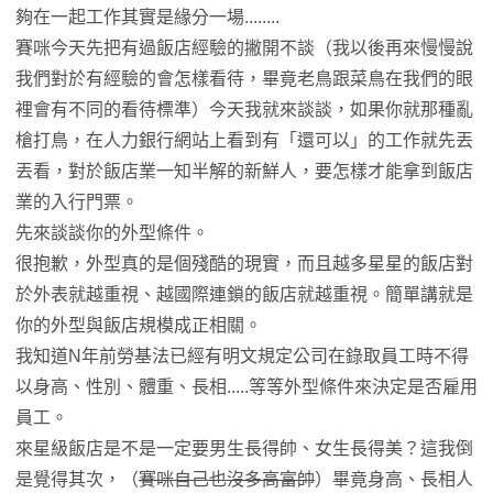
夠在一起工作其實是緣分一場........
賽咪今天先把有過飯店經驗的撇開不談（我以後再來慢慢說
我們對於有經驗的會怎樣看待，畢竟老鳥跟菜鳥在我們的眼
裡會有不同的看待標準）今天我就來談談，如果你就那種亂
槍打鳥，在人力銀行網站上看到有「還可以」的工作就先丟
丟看，對於飯店業一知半解的新鮮人，要怎樣才能拿到飯店
業的入行門票。
先來談談你的外型條件。
很抱歉，外型真的是個殘酷的現實，而且越多星星的飯店對
於外表就越重視、越國際連鎖的飯店就越重視。簡單講就是
你的外型與飯店規模成正相關。
我知道N年前勞基法已經有明文規定公司在錄取員工時不得
以身高、性別、體重、長相.....等等外型條件來決定是否雇用
員工。
來星級飯店是不是一定要男生長得帥、女生長得美？這我倒
是覺得其次，（
賽咪自己也沒多高富帥
）畢竟身高、長相人