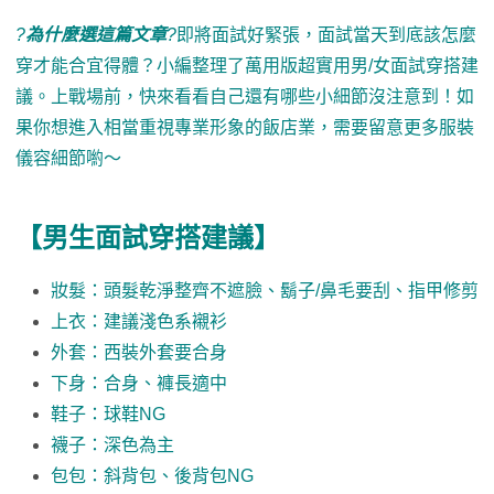
?
為什麼選這篇文章
?
即將面試好緊張，面試當天到底該怎麼
穿才能合宜得體？小編整理了萬用版超實用男/女面試穿搭建
議。上戰場前，快來看看自己還有哪些小細節沒注意到！如
果你想進入相當重視專業形象的飯店業，需要留意更多服裝
儀容細節喲～
【男生面試穿搭建議】
妝髮：頭髮乾淨整齊不遮臉、鬍子/鼻毛要刮、指甲修剪
上衣：建議淺色系襯衫
外套：西裝外套要合身
下身：合身、褲長適中
鞋子：球鞋NG
襪子：深色為主
包包：斜背包、後背包NG