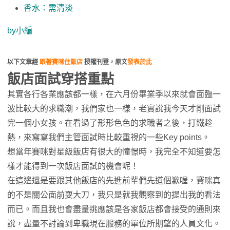
香水：需清淡
by小編
以下文章經
跟著賽咪住飯店
授權刊登，原文
發表於此
飯店面試穿搭重點
其實各行各業應該都一樣，在六月份畢業季以來就會面臨一
波比較大的求職潮，我們家也一樣，老實說我今天才剛面試
完一個小女孩。在看過了形形色色的求職者之後，打鐵趁
熱，來寫寫我們主管面試時比較重視的一些Key points。
想當年賽咪對星級飯店有很大的憧憬時，我完全不知道要怎
樣才能得到一次飯店面試的機會呢！
在這邊還是要跟其他飯店的先進前輩們先道個歉喔，賽咪真
的不是關公面前耍大刀，我只是就我觀察到的提出我的看法
而已。而且我也會盡量挑應該是各家飯店都會接受的通則來
說，盡量不討論到卑職現在服務的單位所期望的人員文化。