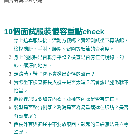
圖片編輯/104小編
10個面試服裝儀容重點check
穿上這套服裝後，活動方便嗎？實際測試坐下再站起，
檢視肩膀、手肘、腰圍、臀圍等細節的合身度。
身上的服裝是否乾淨平整？檢查是否有任何脫線、勾
紗、髒汙的地方。
走路時，鞋子會不會發出奇怪的聲音？
實際坐下檢查褲長與襪長是否太短？若會露出腿毛就不
恰當。
襯衫裡記得要加穿內衣，並檢查內衣是否有穿正。
髮型是否整齊俐落？瀏海是否容易垂落遮住眼睛？是否
有頭皮屑？
西裝外套與褲袋中不要放東西，鼓起的口袋無法建立專
業感。