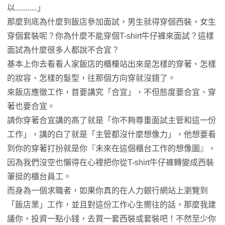
以...........」
那麼到底為什麼到飯店參加面試，男生就得穿個西裝，女生
穿個套裝呢？你為什麼不能穿個T-shirt牛仔褲來面試？這樣
面試為什麼很多人都說不合宜？
基本上你去看看人家飯店的櫃檯站出來是怎樣的穿著、怎樣
的妝容、怎樣的髮型，往那個方向穿就沒錯了。
來飯店應徵工作，首要講究「合宜」，不但態度要合宜、穿
著也要合宜。
請你穿著合宜講的高了就是「你不夠尊重面試主管和這一份
工作」，講的白了就是「主管都沒什麼想像力」，他想要看
到你的穿著打扮就是你『未來在這個櫃台工作的想像圖』，
因為我們沒空也懶得在心裡把你從T-shirt牛仔褲轉變成西裝
筆挺的櫃台員工。
而身為一個求職者，如果你真的在人力銀行網站上瀏覽到
「飯店業」工作，並且對這份工作心生嚮往的話，那麼我建
議你，投資一點小錢，去買一套西裝或套裝吧！不然至少你