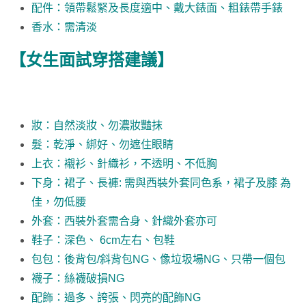
配件：領帶鬆緊及長度適中、戴大錶面、粗錶帶手錶
香水：需清淡
【女生面試穿搭建議】
妝：自然淡妝、勿濃妝豔抹
髮：乾淨、綁好、勿遮住眼睛
上衣：襯衫、針織衫，不透明、不低胸
下身：裙子、長褲: 需與西裝外套同色系，裙子及膝 為
佳，勿低腰
外套：西裝外套需合身、針織外套亦可
鞋子：深色、 6cm左右、包鞋
包包：後背包/斜背包NG、像垃圾場NG、只帶一個包
襪子：絲襪破損NG
配飾：過多、誇張、閃亮的配飾NG