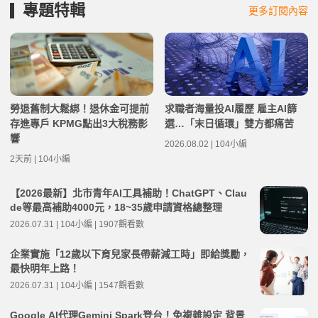
專題特輯
更多訂閱內容
勞退舊制大鬆綁！退休金可提前
求職者海量投AI履歷 雇主AI篩
存進專戶 KPMG點出3大稅務影
選…「末日循環」雙方都痛苦
響
2026.08.02 | 104小編
2天前 | 104小編
【2026最新】北市青年AI工具補助！ChatGPT、Clau
de等最高補助4000元，18~35歲申請資格總整理
2026.07.31 | 104小編 | 1907觀看數
企業實施「12歲以下育兒家長帶薪減工時」即給獎勵，
最快明年上路！
2026.07.31 | 104小編 | 1547觀看數
Google AI代理Gemini Spark登台！免複雜設定 背景