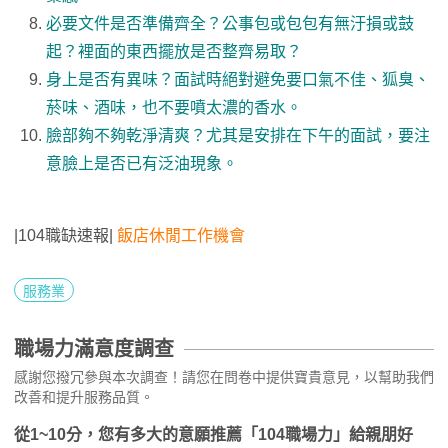
必要文件是否準備齊全？公事包或包包有無汙損或鼓
起？裡面的東西擺放是否整齊易取？
身上是否有異味？面試時絕對避免要口氣不佳、狐臭、
菸味、酒味，也不要噴太濃的香水。
臉部夠不夠乾淨清爽？尤其是安排在下午的面試，要注
意臉上是否已有泛油現象。
|104職缺速報|
飯店休閒工作機會
服務業
職場力滿意度調查
感謝您撥冗參與本次調查！請您在問卷中提供寶貴意見，以幫助我們
改善和提升服務品質。
從1~10分，您有多大的意願推薦「104職場力」給親朋好