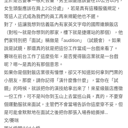
至於是否要拿一根尺去量「男生頭髮應該要在10公分以內，
女生頭髮應該在肩上2公分處」，若是真有這種服儀規定，
等這人正式成為我們的員工再來規範他也不遲。
對了，這讓我想到信義區內有家英文字母的國際連鎖飯店
（對啦～就是你想到的那家，樓下就是捷運站的那個），他
們家特別把「面試」稱做是「audition」（試鏡會）。如果
說是試鏡，那還真的就是把這份工作當成一台戲來看了。
賽咪在前台工作了這麼些年，是否覺得飯店業就是一台戲
呢？嗯～是真的有那個意思。
如果你是個對飯店業很有憧憬，卻又不知道如何拿到門票的
小朋友，那麼，請你記得「演什麼像什麼」，當你在「試
鏡」的時候，就該把你的演技給拿出來了！來星級飯店應徵
一份工作，可不是叫你到玉山上去當巡山員，真的，不要穿
個運動服就來面試，主管們不會當場告訴你這麼穿不妥，但
是可能會默默地在面試之後把你那張入場券給撕掉...
文/賽咪