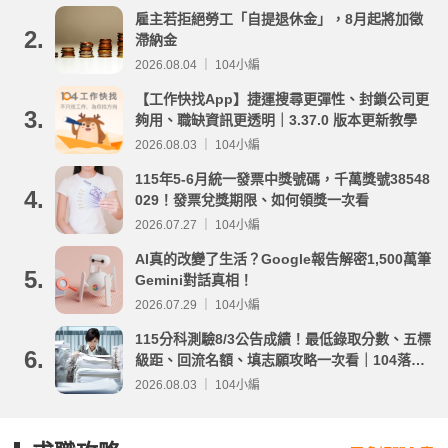
雇主若拒絕勞工「自提退休金」，8月起將加徵
2.
滯納金
2026.08.04 ｜ 104小編
【工作快找App】捷運搜尋更彈性、封鎖公司更
3.
夠用、職缺資訊更透明｜3.37.0 版本更新教學
2026.08.03 ｜ 104小編
115年5-6月統一發票中獎號碼，千萬獎號38548
4.
029！發票兌獎期限、如何領獎一次看
2026.07.27 ｜ 104小編
AI真的改變了生活？Google報告解密1,500萬筆
5.
Gemini對話真相！
2026.07.29 ｜ 104小編
115分科測驗8/3公告成績！最低錄取分數、五標
6.
級距、回流名額、填志願攻略一次看｜104落點
分析
2026.08.03 ｜ 104小編