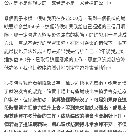
公司是不是你想要的，或者是不是一家合適的公司。
舉個例子來說，假如我現在多益500分，看到一個很棒的職
缺要求多益950分。這個時候如果我給自己極短的三個月期
限，那一定會進入極度緊張焦慮的狀態，開始想用一些速成
方法，嘗試不合理的學習策略，在囫圇吞棗的情況下，很可
能最後也無法達成。可是如果我是告訴自己，2年後我要到
達多益950分，已取得這個層級的工作，那麼浮躁感就會降
低許多，我也比較能夠穩健地制定學習計畫並執行。
很多時候我們看到職缺會有一種要趕快搶先應徵，或者是慢
了就沒機會的感覺，確實市場上有些職缺比較搶手會有這樣
的狀況，但仔細想想，
就算這個職缺沒了，可是如果你在這
段時間努力把能力提升上去，等到未來職缺又釋出，或是出
現其他差不多等級的工作，成功錄取的機會也會相對上升，
但若為了追短期職缺，讓心理狀態變得非常焦躁不安，不但