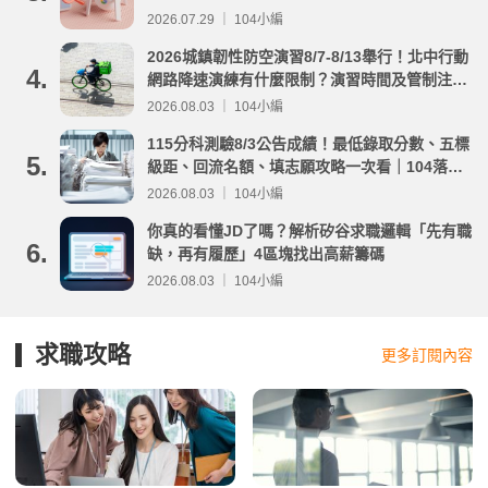
2026.07.29 ｜ 104小編
2026城鎮韌性防空演習8/7-8/13舉行！北中行動
4.
網路降速演練有什麼限制？演習時間及管制注意
事項整理
2026.08.03 ｜ 104小編
115分科測驗8/3公告成績！最低錄取分數、五標
5.
級距、回流名額、填志願攻略一次看｜104落點
分析
2026.08.03 ｜ 104小編
你真的看懂JD了嗎？解析矽谷求職邏輯「先有職
6.
缺，再有履歷」4區塊找出高薪籌碼
2026.08.03 ｜ 104小編
求職攻略
更多訂閱內容