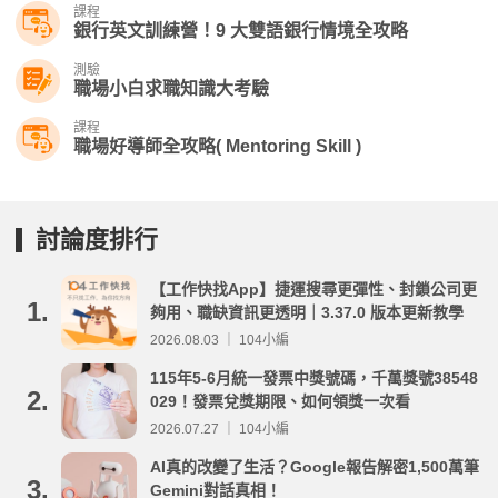
課程
銀行英文訓練營！9 大雙語銀行情境全攻略
測驗
職場小白求職知識大考驗
課程
職場好導師全攻略( Mentoring Skill )
討論度排行
【工作快找App】捷運搜尋更彈性、封鎖公司更
1.
夠用、職缺資訊更透明｜3.37.0 版本更新教學
2026.08.03 ｜ 104小編
115年5-6月統一發票中獎號碼，千萬獎號38548
2.
029！發票兌獎期限、如何領獎一次看
2026.07.27 ｜ 104小編
AI真的改變了生活？Google報告解密1,500萬筆
3.
Gemini對話真相！