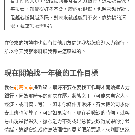
看了你的文章，後段提到要常看人力銀行，這點我常做，
每次看，都覺得好多不會，變的心很慌，也越來越浮躁…
但越心慌與越浮躁，對未來就越感到不安，像這樣的清
況，我該怎麼辦呢？
在後來的訪談中也偶有其他朋友問起我都怎麼逛人力銀行，
所以今天我就來聊聊我都是怎麼逛的。
現在開始找一年後的工作目標
我在
前篇文章
提到過，
最好不要在要找工作時才開始逛人力
銀行
，因為那時候的你處在壓力狀態之下（可能來自家人、
經濟、或同儕…等），如果你條件非常好，有大把公司求你
去上班也就算了，可是如果沒有，那在看職缺的時候，就容
易出現患得患失、擔心能力不夠或是急著要取得成果的浮躁
情緒，這都會造成你無法理性的思考眼前資訊，來判斷這家