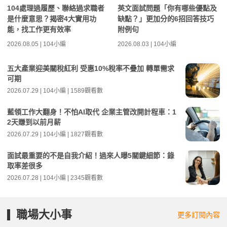
104處理過履歷、聯絡過求職者
英文面試問題「你有哪些優點及
是什麼意思？揭密4大實用功
缺點？」更加分的6招回答技巧
能，找工作更有效率
附例句
2026.08.05 | 104小編
2026.08.03 | 104小編
五大產業迎美關稅紅利 受惠10%稅率不疊加 轉單需求
可期
2026.07.29 | 104小編 | 1589觀看數
藍領工作大翻身！不怕AI取代 企業主管改開計程車：1
2天賺到以前月薪
2026.07.29 | 104小編 | 1827觀看數
面試最重要的不是自我介紹！過來人曝5關鍵細節：錄
取率差很多
2026.07.28 | 104小編 | 2345觀看數
職場大小事
更多訂閱內容