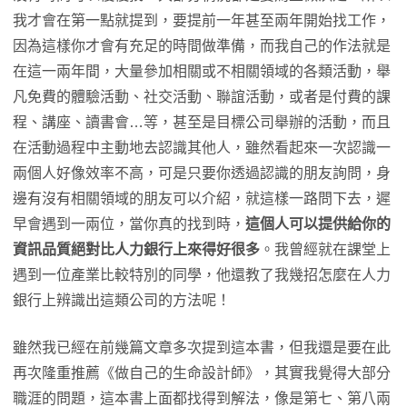
我才會在第一點就提到，要提前一年甚至兩年開始找工作，
因為這樣你才會有充足的時間做準備，而我自己的作法就是
在這一兩年間，大量參加相關或不相關領域的各類活動，舉
凡免費的體驗活動、社交活動、聯誼活動，或者是付費的課
程、講座、讀書會…等，甚至是目標公司舉辦的活動，而且
在活動過程中主動地去認識其他人，雖然看起來一次認識一
兩個人好像效率不高，可是只要你透過認識的朋友詢問，身
邊有沒有相關領域的朋友可以介紹，就這樣一路問下去，遲
早會遇到一兩位，當你真的找到時，
這個人可以提供給你的
資訊品質絕對比人力銀行上來得好很多
。我曾經就在課堂上
遇到一位產業比較特別的同學，他還教了我幾招怎麼在人力
銀行上辨識出這類公司的方法呢！
雖然我已經在前幾篇文章多次提到這本書，但我還是要在此
再次隆重推薦《做自己的生命設計師》，其實我覺得大部分
職涯的問題，這本書上面都找得到解法，像是第七、第八兩