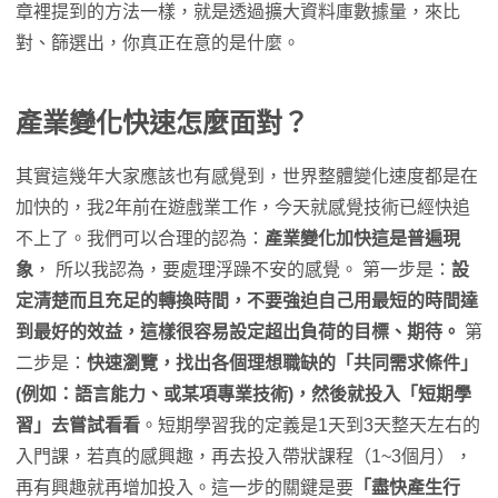
章裡提到的方法一樣，就是透過擴大資料庫數據量，來比
對、篩選出，你真正在意的是什麼。
產業變化快速怎麼面對？
其實這幾年大家應該也有感覺到，世界整體變化速度都是在
加快的，我2年前在遊戲業工作，今天就感覺技術已經快追
不上了。我們可以合理的認為：
產業變化加快這是普遍現
象
， 所以我認為，要處理浮躁不安的感覺。 第一步是：
設
定清楚而且充足的轉換時間，不要強迫自己用最短的時間達
到最好的效益，這樣很容易設定超出負荷的目標、期待。
第
二步是：
快速瀏覽，找出各個理想職缺的「共同需求條件」
(例如：語言能力、或某項專業技術)，然後就投入「短期學
習」去嘗試看看
。短期學習我的定義是1天到3天整天左右的
入門課，若真的感興趣，再去投入帶狀課程（1~3個月），
再有興趣就再增加投入。這一步的關鍵是要
「盡快產生行