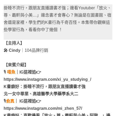
掛睡不流行，跟朋友直播讀書才強；邊看Youtuber「放火、
尊、霸軒與小美…」邊念書才會專心？無論是在圖書館、宿
舍還是家裡，學生們的K書行為千奇百怪。本集帶你觀察這
些學習行為，看看你中了幾個 ！
【主持人】
🎤 Cindy
｜104品牌行銷
【來賓介紹】
🎙
嘻魚
｜IG這裡追👉
https://www.instagram.com/xi_yu_studying_/
K書癖好：掛睡不流行，跟朋友直播讀書才強
北一女中畢業、高雄醫學大學藥學系大二
🎙
俞真
｜ IG這裡追👉
https://www.instagram.com/mi_zhen_57/
K書癖好：喜歡邊看「放火、尊、霸軒與小美、阿啾…」邊