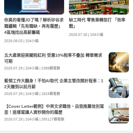
你真的看懂JD了嗎？解析矽谷求
缺工時代 零售業轉型打 「效率
職邏輯「先有職缺，再有履歷」
戰」
4區塊找出高薪籌碼
2026.07.30 | 104小編
2026.08.03 | 104小編
五大產業迎美關稅紅利 受惠10%稅率不疊加 轉單需求
可期
2026.07.29 | 104小編 | 1589觀看數
藍領工作大翻身！不怕AI取代 企業主管改開計程車：1
2天賺到以前月薪
2026.07.29 | 104小編 | 1824觀看數
【Cover Letter範例】中英文求職信、自我推薦信別寫
歪！這樣寫讓人資秒開你的履歷
2026.07.28 | 104小編 | 285127觀看數