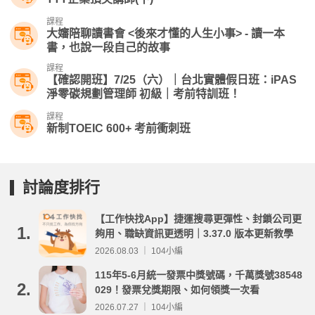
課程
大嬸陪聊讀書會 <後來才懂的人生小事> - 讀一本
書，也說一段自己的故事
課程
【確認開班】7/25（六）｜台北實體假日班：iPAS
淨零碳規劃管理師 初級｜考前特訓班！
課程
新制TOEIC 600+ 考前衝刺班
討論度排行
【工作快找App】捷運搜尋更彈性、封鎖公司更
1.
夠用、職缺資訊更透明｜3.37.0 版本更新教學
2026.08.03 ｜ 104小編
115年5-6月統一發票中獎號碼，千萬獎號38548
2.
029！發票兌獎期限、如何領獎一次看
2026.07.27 ｜ 104小編