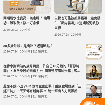
同期薪水比我高，該走嗎？ 論戰
主管也可能被部屬霸凌！避免發
功、難取代，談出好身價
生「反向霸凌」3道護城河教你
自保
2026.08.03 | 104小編
2026.07.28 | 104小編
30多歲外派，是出路？還是斷點？
2026.07.24 | 104小編 | 2209觀看數
從香水到精油的歲月轉變：許自己10分鐘的「暫停時
間」，重啟身體的自癒力 ft. 國際芳療講師米露 | 高年
級不打烊 x 用 AI 點亮第二人生 EP281
2026.07.14 | 104小編 | 1301觀看數
履歷不讀不回？HR 教你主動出擊！重返職場賺到「三
經五防」，天天都有新鮮事 ft. 統一超商人力資源部經
理 林宸碩 | 高年級不打烊 x 用 AI 點亮第二人生 EP279
2026.07.01 | 104小編 | 2144觀看數