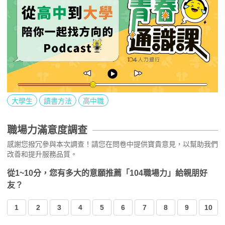
大學生
讀書方法
高中職
職場力滿意度調查
感謝您撥冗參與本次調查！請您在問卷中提供寶貴意見，以幫助我們
改善和提升服務品質。
從1~10分，您有多大的意願推薦「104職場力」給親朋好
友？
1
2
3
4
5
6
7
8
9
10