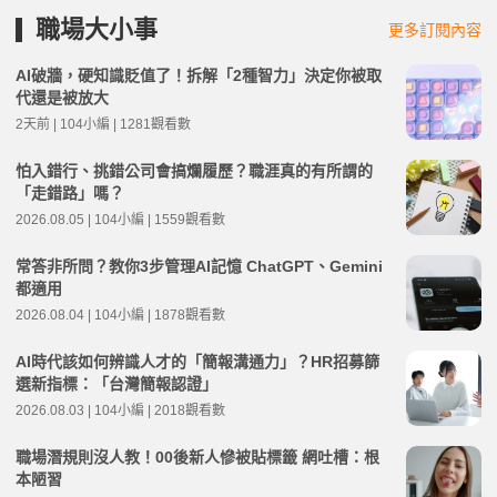
職場大小事
更多訂閱內容
AI破牆，硬知識貶值了！拆解「2種智力」決定你被取
代還是被放大
2天前 | 104小編 | 1281觀看數
怕入錯行、挑錯公司會搞爛履歷？職涯真的有所謂的
「走錯路」嗎？
2026.08.05 | 104小編 | 1559觀看數
常答非所問？教你3步管理AI記憶 ChatGPT、Gemini
都適用
2026.08.04 | 104小編 | 1878觀看數
AI時代該如何辨識人才的「簡報溝通力」？HR招募篩
選新指標：「台灣簡報認證」
2026.08.03 | 104小編 | 2018觀看數
職場潛規則沒人教！00後新人慘被貼標籤 網吐槽：根
本陋習