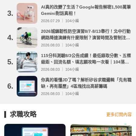
AI真的改變了生活？Google報告解密1,500萬筆
3.
Gemini對話真相！
2026.07.29 ｜ 104小編
2026城鎮韌性防空演習8/7-8/13舉行！北中行動
4.
網路降速演練有什麼限制？演習時間及管制注意
事項整理
2026.08.03 ｜ 104小編
115分科測驗8/3公告成績！最低錄取分數、五標
5.
級距、回流名額、填志願攻略一次看｜104落點
分析
2026.08.03 ｜ 104小編
你真的看懂JD了嗎？解析矽谷求職邏輯「先有職
6.
缺，再有履歷」4區塊找出高薪籌碼
2026.08.03 ｜ 104小編
求職攻略
更多訂閱內容