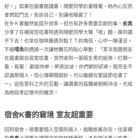
11:16 小情侶在我讀書時放閃，覺得自己是小丑默默
好。」如果在圖書館讀書，隔壁同學趴著睡著，她內心反而
忍受…
會燃起鬥志，告訴自己，別讓他睡贏了！
15:26 暖心行為：在外念書收到陌生男的紙條！哈茲
在外Ｋ書雖然能提升效率，但也有許多需要忍耐的事。
俞真
咖嘻~
分享了在補習班唸書時遇到隔壁同學大聲「吸」麵，躁到讀
16:32 困擾行為：補習班隔壁同學吃飯好大聲，好
不下去！也常在咖啡廳遇到黏ＴＴ的情侶，心中一陣淒涼。
躁！
不過
嘻魚
則遇過一次讓她難忘的貼心舉動：「某次我跟朋友
📚宿舍念書
在圖書館自習室唸書，突然收到一張陌生男的紙條。打開一
17:55 室友不要聽！能不能念書取決於室友有沒有在
看，寫著：
聖誕快樂、學測加油！你們都好認真
。我完全不
聊天？
認識那個人，但心情瞬間超好，可以繼續在聖誕節唸書了
19:07 常被問「你在偷卷是不是？」該怎麼回應
～」這些意料之外的互動，讓讀書的孤獨被稍稍沖淡，也成
📚在家念書
為她段考記憶中的暖流。
21:04 「躺平學習法」實測，實用指數只有1分？
22:05 讀書前的儀式感超重要，咖啡必備、書桌一定
宿舍K書
的窘境 室友超重要
要超整齊！
24:29 特殊癖好：跟朋友一起「掛」讀書，不怕聊
回到宿舍，很需要個人空間的兩人，挑戰依舊存在。住家裡
天，效率超高