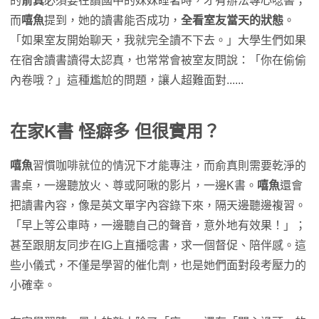
的
俞真
必須要在讀國中的妹妹睡著時，才有辦法專心唸書；
27:44 特殊癖好：念書錄下來當自己的Podcast？早
而
嘻魚
提到，她的讀書能否成功，
全看室友當天的狀態
。
上邊聽邊回顧
「如果室友開始聊天，我就完全讀不下去。」大學生們如果
28:30 特殊癖好：讀書配吃播、采耳ASMR，超療
在宿舍讀書讀得太認真，也常常會被室友問說：「你在偷偷
癒…
內卷哦？」這種尷尬的問題，讓人超難面對......
31:25 家長退散！讀書時請不要打擾我，請相信我
34:55 讀書不無聊！配Youtube影片也能加強專注
度？
在家K書
怪癖多 但很實用？
嘻魚
習慣咖啡就位的情況下才能專注，而俞真則需要乾淨的
書桌，一邊聽放火、尊或阿啾的影片，一邊K書。
嘻魚
還會
把讀書內容，像是英文單字內容錄下來，隔天邊聽邊複習。
「早上等公車時，一邊聽自己的聲音，意外地有效果！」；
甚至跟朋友同步在IG上直播唸書，求一個督促、陪伴感。這
些小儀式，不僅是學習的催化劑，也是她們面對段考壓力的
小確幸。