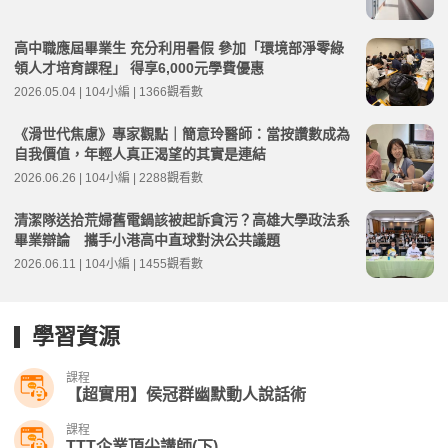
高中職應屆畢業生 充分利用暑假 參加「環境部淨零綠
領人才培育課程」 得享6,000元學費優惠
2026.05.04 | 104小編 | 1366觀看數
《滑世代焦慮》專家觀點｜簡意玲醫師：當按讚數成為
自我價值，年輕人真正渴望的其實是連結
2026.06.26 | 104小編 | 2288觀看數
清潔隊送拾荒婦舊電鍋該被起訴貪污？高雄大學政法系
畢業辯論 攜手小港高中直球對決公共議題
2026.06.11 | 104小編 | 1455觀看數
學習資源
課程
【超實用】侯冠群幽默動人說話術
課程
TTT企業頂尖講師(下)