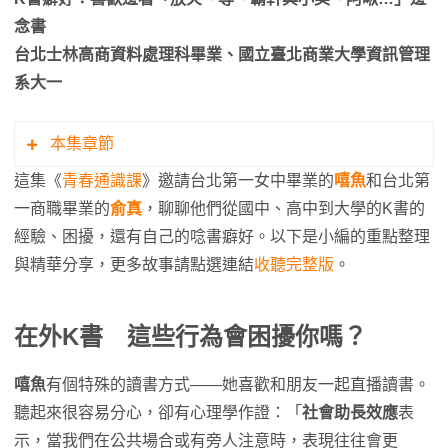
念書
台北士林高商資料處理科畢業、國立臺北商業大學資訊管理
系大一
本集章節
這集《
青春通識課
》邀請台北第一女中畢業的
嘻魚
和台北第
4:11 北一女學姊分享，從心理學「社會助長效應」
一商職畢業的
俞真
，聊聊他們從國中、高中到大學的K書的
看出：在外唸書真的能提高效率
經驗、困擾，還有自己的唸書癖好。以下是小編的重點整理
6:30 趴睡是唸書好習慣？當手麻掉時大腦會自動求
與精華分享，更多故事請點選連結
收聽完整版
。
救！
📚公共空間念書
在外K書
這些行為會困擾你嗎？
7:23 在外K書，哪些行為會惹怒你？困擾指數1-5
分，精彩對決
嘻魚
有個特殊的讀書方式——她喜歡和朋友一起直播讀書。
10:24 看到隔壁同學在睡覺，竟意外激發鬥志，絕對
聽起來很容易分心，卻有心理學作證：「
社會助長效應
表
不叫醒
示，當我們在公共場合或有旁人注意時，表現往往會更