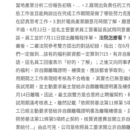
當地產業分析二份報告初稿，…。2.展現出負責任的工作態
些工作並且能夠說出在完成工作期間是做了哪些努力克服哪些
在認真思考工作。3.對於電商產業願意花時間了解，願意
不過，6月12日，這名主管要求員工簽署延長試用同意
談。員工並於7月11日提出離職程序單。
法院怎麼看？
審後，二審法院參考雙方提出的對話紀錄，指出：在6月
們一定做到…該有的福利薪資都一定算到7/15，有非
語，這名員工回復表示「好的，了解」；之後又向同事表
的福利，非自願離職證明、補償金，應該都會爭取到」。
用期間之工作表現經考核為不合格後 ，其實也已無意繼
長試用期，並主動要求雇主發給非自願離職證明書及補
月14日離職。因此，雇主說雙方是合意終止聘僱契約，
試用期滿考核表上，雖然記載「依照勞基法第11條第 
工已經主動要求發給非自願離職證明書及離職補償金，
照勞基法第11條第5項終止契約，核算資遣費並開立非
業給付...」由此可見，公司是依照員工要求開立非自願