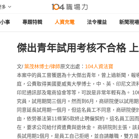
更多
小事
專題特輯
人資充電
法令權益
新聞現場
傑出青年試用考核不合格 
文/
葉茂林博士/律師
原文出處：
104人資法寶
本案中的員工曾獲選為十大傑出青年，曾上過新聞，報
庭，公費取得美國夏威夷大學博士，中、英、印尼文流
印尼通訊部及電商協會等等，可說是非常年輕有為。 10
究員，試用期間三個月。然而到6月，商研院便以試用
同意延長試用期一個月，但這名員工不同意，商研院便於
由，依勞基法第11條第5款終止聘僱契約。這名員工因
在，要求公司給付資遣費與退休金。 商研院則主張，該
長試用期1個月，是員工自己拒絕，並自請離職，雙方是