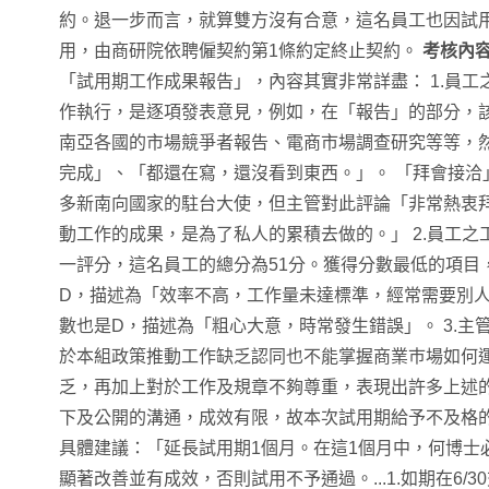
約。退一步而言，就算雙方沒有合意，這名員工也因試
用，由商研院依聘僱契約第1條約定終止契約。
考核內
「試用期工作成果報告」，內容其實非常詳盡： 1.員工
作執行，是逐項發表意見，例如，在「報告」的部分，
南亞各國的市場競爭者報告、電商市場調查研究等等，然
完成」、「都還在寫，還沒看到東西。」。 「拜會接洽
多新南向國家的駐台大使，但主管對此評論「非常熱衷
動工作的成果，是為了私人的累積去做的。」 2.員工之
一評分，這名員工的總分為51分。獲得分數最低的項目
D，描述為「效率不高，工作量未達標準，經常需要別
數也是D，描述為「粗心大意，時常發生錯誤」。 3.主
於本組政策推動工作缺乏認同也不能掌握商業巿場如何
乏，再加上對於工作及規章不夠尊重，表現出許多上述
下及公開的溝通，成效有限，故本次試用期給予不及格的
具體建議：「延長試用期1個月。在這1個月中，何博士
顯著改善並有成效，否則試用不予通過。...1.如期在6/