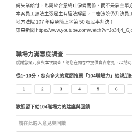
請失業給付，也屬於合意終止僱傭關係，而不是雇主單方
本案員工無法主張雇主有違法解雇，二審法院仍判決員工
地方法院 107 年度勞簡上字第 50 號民事判決 ）
東森新聞 https://www.youtube.com/watch?v=Jo34j4_Gj
職場力滿意度調查
感謝您撥冗參與本次調查！請您在問卷中提供寶貴意見，以幫助
從1~10分，您有多大的意願推薦「104職場力」給親朋
1
2
3
4
5
6
歡迎留下給104職場力的建議與回饋