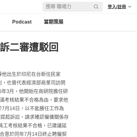
登入/註冊
Podcast
當期策展
上訴二審遭駁回
導他出生於印尼在台新住民家
利，也曾代表經濟部商業司訪問
6年3月，他開始在商研院擔任研
期滿考核結果不合格為由，要求他
7月14日，以不能勝任工作為
而提起訴訟，請求確認僱傭關係存
員工考核結果不合格，已建議延
合意於同年7月14日終止聘僱契