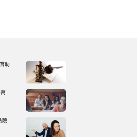
法官助
5萬
法院