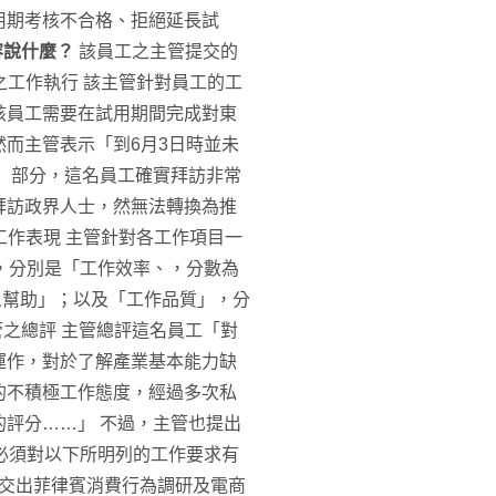
用期考核不合格、拒絕延長試
容說什麼？
該員工之主管提交的
之工作執行 該主管針對員工的工
該員工需要在試用期間完成對東
而主管表示「到6月3日時並未
」部分，這名員工確實拜訪非常
拜訪政界人士，然無法轉換為推
工作表現 主管針對各工作項目一
，分別是「工作效率、，分數為
人幫助」；以及「工作品質」，分
管之總評 主管總評這名員工「對
運作，對於了解產業基本能力缺
的不積極工作態度，經過多次私
評分……」 不過，主管也提出
必須對以下所明列的工作要求有
30交出菲律賓消費行為調研及電商