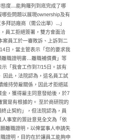
度....能夠羅列到底完成了哪
問題以展現ownership及有
多拜訪廠商（需公出單）...」
書，員工拒絕簽署，雙方會面洽
本案員工於一審敗訴、上訴到二
14日，當主管表示「您的要求我
自願離職證明書…離職補償費」等
示「我會工作到7/15日。該有
 因此，法院認為，這名員工試
續維持勞雇關係，因此才拒絕延
償金，獲得雇主同意發給後，於7
確實是有根據的。 至於商研院的
5項終止契約」，但法院認為，員
且人事室的簽註意見全文為「依
自願離職證明，以俾當事人申請失
離職證明，目的在於讓員工能夠申