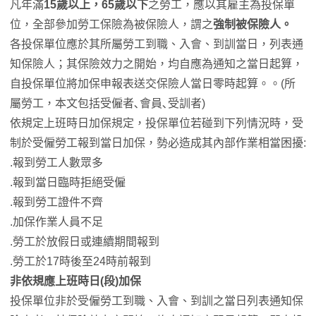
凡年滿
15歲以上，65歲以下
之勞工，應以其雇主為投保單
位，全部參加勞工保險為被保險人，謂之
強制被保險人。
各投保單位應於其所屬勞工到職、入會、到訓當日，列表通
知保險人；其保險效力之開始，均自應為通知之當日起算，
自投保單位將加保申報表送交保險人當日零時起算。。(所
屬勞工，本文包括受僱者､會員､受訓者)
依規定上班時日加保規定，投保單位若碰到下列情況時，受
制於受僱勞工報到當日加保，勢必造成其內部作業相當困擾:
.報到勞工人數眾多
.報到當日臨時拒絕受僱
.報到勞工證件不齊
.加保作業人員不足
.勞工於放假日或連續期間報到
.勞工於17時後至24時前報到
非依規應上班時日(段)加保
投保單位非於受僱勞工到職、入會、到訓之當日列表通知保