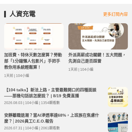
人資充電
更多訂閱內容
加班費、特休天數怎麼算？勞動
外派高薪成功關鍵！五大問題，
部「1分鐘懶人包影片」手把手
先測自己是否踩雷
教你用系統輕鬆算！
1天前 | 104小編
1天前 | 104小編
【104 talks】新法上路，主管最難開口的四種面談
——那幾句話該怎麼說？ | 8/19 免費直播
2026.08.03 | 104小編 | 1354觀看數
安靜離職退潮？當AI滲透率達68%，上班族在焦慮什
麼？│2026員工C.E.O.報告
2026.07.31 | 104小編 | 2061觀看數