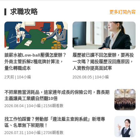
求職攻略
更多訂閱內容
談薪水被Low-ball壓價怎麼辦？
履歷被已讀不回怎麼辦，要再投
外商主管拆解2種底牌計算法，
一次嗎？揭投履歷沒回應原因，
量化轉職成本
人資教你提高面試率
2天前 | 104小編
2026.08.05 | 104小編
不把業務當消耗品，這家連年成長的保險公司，靠長期
主義讓員工業績自然翻10倍
2026.08.04 | 104小編 | 2156觀看數
找工作怕踩雷？勞動部「違法雇主查詢系統」新增專
區、名單無下架期限！
2026.07.31 | 104小編 | 2706觀看數