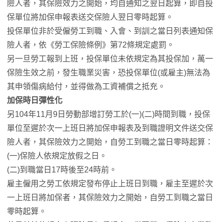
險人者，其保險效力之開始，均自通知之翌日起算，即自投
保單位將加保申報表送交保險人翌日零時起算。
投保單位非於受僱勞工到職、入會、到訓之當日列表通知保
險人者，依《勞工保險條例》第72條規定處罰。
另一旦勞工報到上班，投保單位未依規定為其投保加，萬一
保險生效之前，發生職業災害，恐投保單位(或雇主)無法為
其申領傷病給付，並得做為工資補償之抵充。
加保時日彈性化
另104年11月9日勞動部增訂勞工於(一)(二)時間到職，投保
單位至遲於次一上班日將加保申報表及到職證明文件送交保
險人者，其保險效力之開始，自勞工到職之當日零時起算：
(一)保險人依規定放假之日。
(二)到職當日17時後至24時前。
雇主僱用之勞工依規定發布停止上班日到職，雇主至遲於次
一上班日將加保者，其保險效力之開始，自勞工到職之當日
零時起算。