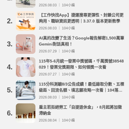
事項整理
2026.08.03 ｜ 104小編
【工作快找App】捷運搜尋更彈性、封鎖公司更
2.
夠用、職缺資訊更透明｜3.37.0 版本更新教學
2026.08.03 ｜ 104小編
AI真的改變了生活？Google報告解密1,500萬筆
3.
Gemini對話真相！
2026.07.29 ｜ 104小編
115年5-6月統一發票中獎號碼，千萬獎號38548
4.
029！發票兌獎期限、如何領獎一次看
2026.07.27 ｜ 104小編
115分科測驗8/3公告成績！最低錄取分數、五標
5.
級距、回流名額、填志願攻略一次看｜104落點
分析
2026.08.03 ｜ 104小編
雇主若拒絕勞工「自提退休金」，8月起將加徵
6.
滯納金
2026.08.04 ｜ 104小編