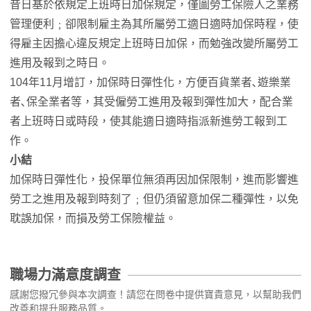
昔日基於依規定上班時日加保規定，僅圖勞工保險人之業務
管理便利﹔卻限制雇主為其所屬勞工適日適時加保時程，使
得雇主因擔心違反規定上班時日加保，而勉強改變所屬勞工
進用及報到之時日。
104年11月增訂，加保時日彈性化，方便百貨業者､遊樂業
者､保全業者等，其受僱勞工進用及報到彈性加大，配合業
者上班時日或時段，使其能適日適時指派新進勞工報到工
作。
小結
加保時日彈性化，投保單位無須再因加保限制，進而影響進
勞工之進用及報到時刻了﹔但仍須留意加保二種彈性，以免
耽誤加保，而損及勞工保險權益。
職場力滿意度調查
感謝您撥冗參與本次調查！請您在問卷中提供寶貴意見，以幫助我們
改善和提升服務品質。