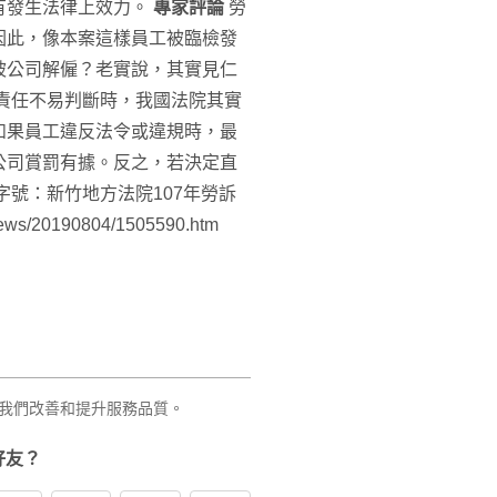
有發生法律上效力。
專家評論
勞
因此，像本案這樣員工被臨檢發
被公司解僱？老實說，其實見仁
責任不易判斷時，我國法院其實
如果員工違反法令或違規時，最
公司賞罰有據。反之，若決定直
字號：新竹地方法院107年勞訴
s/20190804/1505590.htm
我們改善和提升服務品質。
好友？