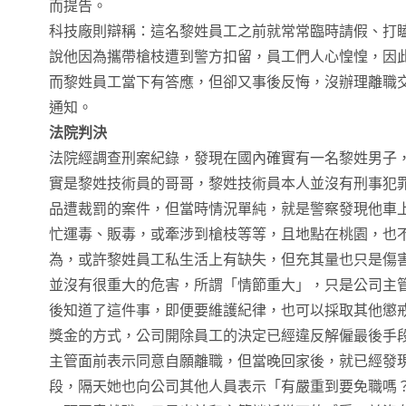
而提告。
科技廠則辯稱：這名黎姓員工之前就常常臨時請假、打
說他因為攜帶槍枝遭到警方扣留，員工們人心惶惶，因
而黎姓員工當下有答應，但卻又事後反悔，沒辦理離職
通知。
法院判決
法院經調查刑案紀錄，發現在國內確實有一名黎姓男子
實是黎姓技術員的哥哥，黎姓技術員本人並沒有刑事犯
品遭裁罰的案件，但當時情況單純，就是警察發現他車
忙運毒、販毒，或牽涉到槍枝等等，且地點在桃園，也不
為，或許黎姓員工私生活上有缺失，但充其量也只是傷
並沒有很重大的危害，所謂「情節重大」，只是公司主
後知道了這件事，即便要維護紀律，也可以採取其他懲
獎金的方式，公司開除員工的決定已經違反解僱最後手段
主管面前表示同意自願離職，但當晚回家後，就已經發
段，隔天她也向公司其他人員表示「有嚴重到要免職嗎