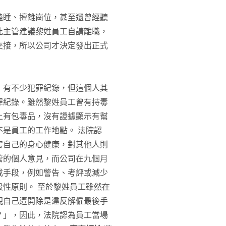
瞌睡、擅離崗位，甚至還曾經聽
此主管建議黎姓員工自請離職，
交接，所以公司才決定發出正式
，有不少犯罪紀錄，但這個人其
罪紀錄。雖然黎姓員工曾有持毒
上有包毒品，沒有證據顯示有幫
是員工的工作地點。 法院認
害自己的身心健康，對其他人則
管的個人意見，而公司在九個月
戒手段，例如警告、考評或減少
性原則。 至於黎姓員工雖然在
現自己遭開除是違反解僱最後手
？」，因此，法院認為員工當場