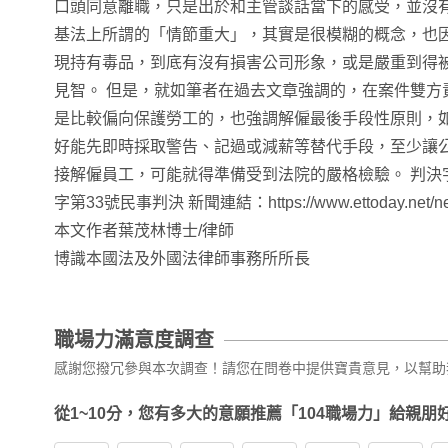
口頭同意離職，只是出於和主管談話當下的感受，並沒
基法上所謂的「情節重大」，其實是很模糊的概念，也
現持有毒品，到底有沒有損害公司形象，或是嚴重到得
見智。 但是，就如筆者在過去文章強調的，在案件雙方
是比較偏向保護勞工的，也強調解僱最後手段性原則，
好能先即時採取警告、記過或減薪等替代手段，至少讓
接解僱員工，可能就得準備受到法院的嚴格檢驗。 判決
字第33號民事判決 新聞連結：https://www.ettoday.net/new
本文作者葉茂林博士/律師
博識本國法及外國法律師事務所所長
職場力滿意度調查
感謝您撥冗參與本次調查！請您在問卷中提供寶貴意見，以幫助
從1~10分，您有多大的意願推薦「104職場力」給親朋