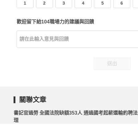
1
2
3
4
5
6
歡迎留下給104職場力的建議與回饋
送出
關聯文章
書記官過勞 全國法院缺額353人 通過國考起薪還輸約聘
理
2026.05.04 | 104小編 | 3580觀看數