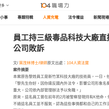
更多
小事
專題特輯
人資充電
法令權益
新聞現場
員工持三級毒品科技大廠直
公司敗訴
文/
葉茂林博士/律師
原文出處：
104人資法寶
案件摘要
本案原告黎姓員工是新竹某科技大廠的技術員，一日，
「黎先生你好，因你違反國內外法令，影響公司形象名
重大，公司依內部管理辦法予以免職。」
原來，這名員工曾在前年的2月被警察發現持有K他命，
不過這名員工並不服氣，認為這些事情都和自己的工作