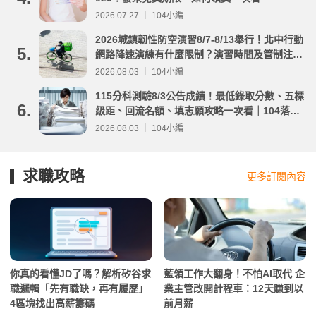
2026.07.27 ｜ 104小編
2026城鎮韌性防空演習8/7-8/13舉行！北中行動
5.
網路降速演練有什麼限制？演習時間及管制注意
事項整理
2026.08.03 ｜ 104小編
115分科測驗8/3公告成績！最低錄取分數、五標
6.
級距、回流名額、填志願攻略一次看｜104落點
分析
2026.08.03 ｜ 104小編
求職攻略
更多訂閱內容
你真的看懂JD了嗎？解析矽谷求
藍領工作大翻身！不怕AI取代 企
職邏輯「先有職缺，再有履歷」
業主管改開計程車：12天賺到以
4區塊找出高薪籌碼
前月薪