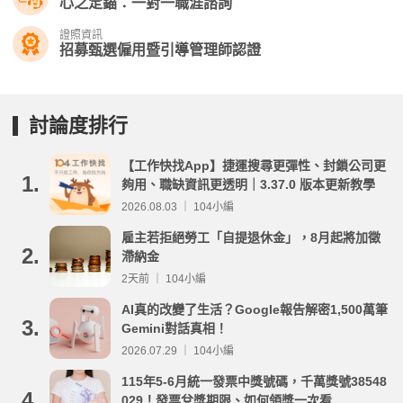
心之定錨：一對一職涯諮詢
證照資訊
招募甄選僱用暨引導管理師認證
討論度排行
【工作快找App】捷運搜尋更彈性、封鎖公司更
1.
夠用、職缺資訊更透明｜3.37.0 版本更新教學
2026.08.03 ｜ 104小編
雇主若拒絕勞工「自提退休金」，8月起將加徵
2.
滯納金
2天前 ｜ 104小編
AI真的改變了生活？Google報告解密1,500萬筆
3.
Gemini對話真相！
2026.07.29 ｜ 104小編
115年5-6月統一發票中獎號碼，千萬獎號38548
4.
029！發票兌獎期限、如何領獎一次看