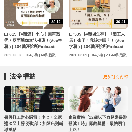
28:13
30:41
EP619【#職涯】小心！無可取
EP585【#職場生存】「國王人
代，反而讓你無法接班！(#cc字
馬」來了，我該走嗎？！ (#cc
幕 ) | 104職涯診所Podcast
字幕 ) | 104職涯診所Podcast
2026.06.18 | 104小編 | 60觀看數
2026.02.09 | 104小編 | 20660觀看數
法令權益
更多訂閱內容
暑假打工當心踩雷！小七、全家
企業實施「12歲以下育兒家長帶
違法又上榜 勞動部：加盟店列輔
薪減工時」即給獎勵，最快明年
導重點
上路！