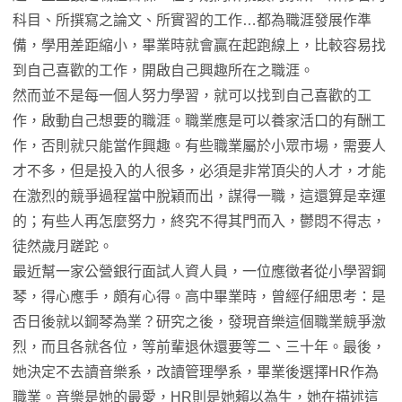
科目、所撰寫之論文、所實習的工作…都為職涯發展作準
備，學用差距縮小，畢業時就會贏在起跑線上，比較容易找
到自己喜歡的工作，開啟自己興趣所在之職涯。
然而並不是每一個人努力學習，就可以找到自己喜歡的工
作，啟動自己想要的職涯。職業應是可以養家活口的有酬工
作，否則就只能當作興趣。有些職業屬於小眾市場，需要人
才不多，但是投入的人很多，必須是非常頂尖的人才，才能
在激烈的競爭過程當中脫穎而出，謀得一職，這還算是幸運
的；有些人再怎麼努力，終究不得其門而入，鬱悶不得志，
徒然歲月蹉跎。
最近幫一家公營銀行面試人資人員，一位應徵者從小學習鋼
琴，得心應手，頗有心得。高中畢業時，曾經仔細思考：是
否日後就以鋼琴為業？研究之後，發現音樂這個職業競爭激
烈，而且各就各位，等前輩退休還要等二、三十年。最後，
她決定不去讀音樂系，改讀管理學系，畢業後選擇HR作為
職業。音樂是她的最愛，HR則是她賴以為生，她在描述這