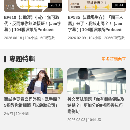
28:13
30:41
EP619【#職涯】小心！無可取
EP585【#職場生存】「國王人
代，反而讓你無法接班！(#cc字
馬」來了，我該走嗎？！ (#cc
幕 ) | 104職涯診所Podcast
字幕 ) | 104職涯診所Podcast
2026.06.18 | 104小編 | 60觀看數
2026.02.09 | 104小編 | 20660觀看數
專題特輯
更多訂閱內容
面試也要看公司外觀、洗手間？
英文面試問題「你有哪些優點及
5招教你從細節「以貌取公司」
缺點？」更加分的6招回答技巧
附例句
2天前 | 104小編
2026.08.03 | 104小編