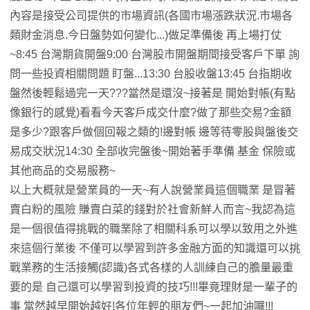
內容是接受公司提供的市場資訊(各國市場漲跌狀況.市場各
類財金消息.今日盤勢如何變化...)做足準備後 再上場打仗
~8:45 台灣期貨開盤9:00 台灣股市開盤期間接受客戶下單 詢
問一些投資相關問題 盯盤...13:30 台股收盤13:45 台指期收
盤然後輕鬆過完一天???當然是還沒~接著是 開始對帳(有點
像銀行的感覺)看看今天客戶成交什麼?做了那些交易?金額
是多少?跟客戶做個回報之類的!邊對帳 邊等待零股與盤後交
易成交狀況14:30 全部收完盤後~開始著手準備 基金 保險或
其他商品的交易服務~
以上大概就是營業員的一天~有人說營業員這個職業 是冒著
賣白粉的風險 賺賣白菜的錢對於社會新鮮人而言~我認為這
是一個很值得挑戰的職業除了相關科系可以學以致用之外進
來這個行業後 不僅可以學習到許多金融方面的知識還可以挑
戰業務的生活接觸(認識)各式各樣的人訓練自己的膽量最重
要的是 自己還可以學習到投資的技巧!!!畢竟理財是一輩子的
事 當然越早開始越好!各位年輕的朋友們~一起加油囉!!!