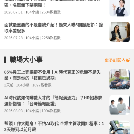
區、名單無下架期限！
2026.07.31 | 104小編 | 2604觀看數
面試最重要的不是自我介紹！過來人曝5關鍵細節：錄
取率差很多
2026.07.28 | 104小編 | 2258觀看數
職場大小事
更多訂閱內容
85%員工上完課卻不會用！AI時代真正的危機不是失
業，而是你的「技能已過期」
2天前 | 104小編 | 1697觀看數
AI時代該如何辨識人才的「簡報溝通力」？HR招募篩
選新指標：「台灣簡報認證」
2026.08.03 | 104小編 | 1994觀看數
藍領工作大翻身！不怕AI取代 企業主管改開計程車：1
2天賺到以前月薪