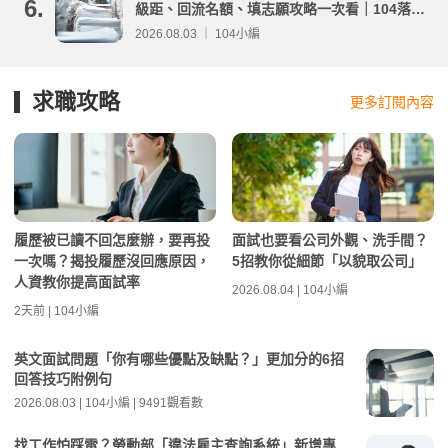
6.
級距、回流名額、填志願攻略一次看｜104落點
分析
2026.08.03 ｜ 104小編
求職攻略
更多訂閱內容
履歷被已讀不回怎麼辦，要再投
面試也要看公司外觀、洗手間？
一次嗎？揭投履歷沒回應原因，
5招教你從細節「以貌取公司」
人資教你提高面試率
2026.08.04 | 104小編
2天前 | 104小編
英文面試問題「你有哪些優點及缺點？」更加分的6招
回答技巧附例句
2026.08.03 | 104小編 | 9491觀看數
找工作怕踩雷？勞動部「違法雇主查詢系統」新增專