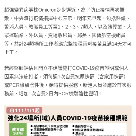
超強變異病毒株Omicron步步逼近，為了防止疫情再次擴
散，中央流行疫情指揮中心表示，明年元旦起，包括醫護、
警消人員、教職員工等第1、2、3、7類人，以及殯葬業、大
眾運輸業、外送員、賣場收銀員、郵差、國籍航空機組員
等，共計24類場所工作者應完整接種兩劑疫苗且滿14天才可
上工。
若經醫師評估且開立不建議施打COVID-19疫苗證明或個人
因素無法施打者，須每週1次自費抗原快篩（含家用快篩）
或PCR檢驗陰性後，始得提供服務，新進人員並應於首次服
務前，增加1次自費3日內PCR檢驗陰性證明。