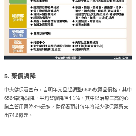
5. 藥價調降
中央健保署宣布，自明年元旦起調整6645款藥品價格，其中
6564款為調降，平均整體降幅4.1％。其中以治療三高的心
臟血管用藥降8％最多，健保署預計每年將減少健保藥費支
出74.6億元。