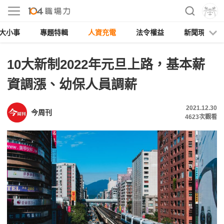
大小事
專題特輯
人資充電
法令權益
新聞現場
10大新制2022年元旦上路，基本薪
資調漲、幼保人員調薪
2021.12.30
今周刊
4623
次觀看