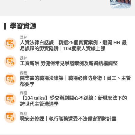
學習資源
課程
人資法律白話課｜精選25個真實案例，避開 HR 最
易誤踩的勞資陷阱｜104獨家人資線上課
課程
工資薪酬 勞健保常見爭議案例及薪資結構調整
課程
陳業鑫的職場法律課｜職場必修防身術！員工、主管
都要學
課程
【104 talks】從交辦到關心不踩線：新職安法下的
跨世代主管溝通學
課程
職安必修課｜執行職務遭受不法侵害預防計畫