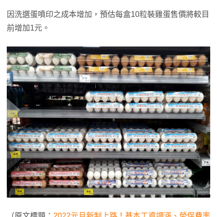
因洗選蛋噴印之成本增加，預估每盒10粒裝雞蛋售價將較目
前增加1元。
（原文標題：
2022元旦新制上路！基本工資調漲、勞保費率