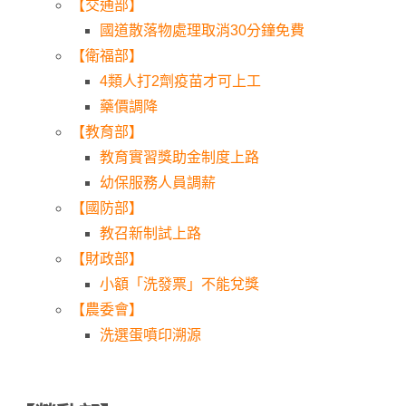
【交通部】
國道散落物處理取消30分鐘免費
【衛福部】
4類人打2劑疫苗才可上工
藥價調降
【教育部】
教育實習獎助金制度上路
幼保服務人員調薪
【國防部】
教召新制試上路
【財政部】
小額「洗發票」不能兌獎
【農委會】
洗選蛋噴印溯源