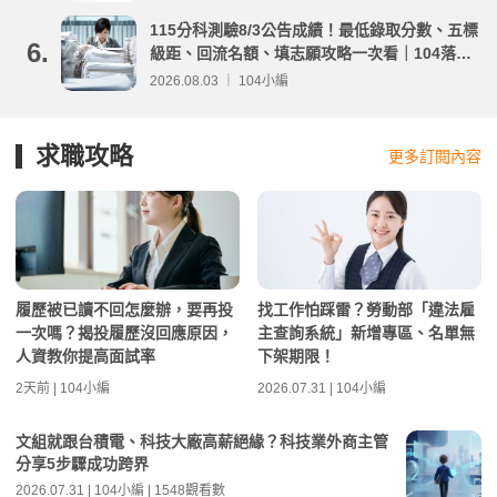
115分科測驗8/3公告成績！最低錄取分數、五標
6.
級距、回流名額、填志願攻略一次看｜104落點
分析
2026.08.03 ｜ 104小編
求職攻略
更多訂閱內容
履歷被已讀不回怎麼辦，要再投
找工作怕踩雷？勞動部「違法雇
一次嗎？揭投履歷沒回應原因，
主查詢系統」新增專區、名單無
人資教你提高面試率
下架期限！
2天前 | 104小編
2026.07.31 | 104小編
文組就跟台積電、科技大廠高薪絕緣？科技業外商主管
分享5步驟成功跨界
2026.07.31 | 104小編 | 1548觀看數