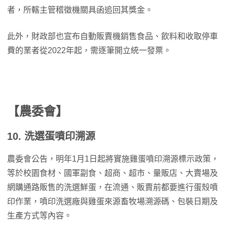
者，所轄主管稽徵機關具函追回其獎金。
此外，財政部也宣布自動販賣機銷售食品、飲料和收取停車
費的業者從2022年起，需逐筆開立統一發票。
【農委會】
10. 洗選蛋噴印溯源
農委會公告，明年1月1日起將實施雞蛋噴印溯源標示政策，
等於校園食材、國軍副食、超商、超市、量販店、大賣場及
網購通路販售的洗選鮮蛋，在流通、販賣前都要進行蛋殼噴
印作業，噴印洗選廠與雞蛋來源畜牧場溯源碼、包裝日期及
生產方式等內容。