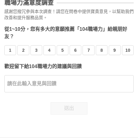
職場力滿意度調查
感謝您撥冗參與本次調查！請您在問卷中提供寶貴意見，以幫助我們
改善和提升服務品質。
從1~10分，您有多大的意願推薦「104職場力」給親朋好
友？
1
2
3
4
5
6
7
8
9
10
歡迎留下給104職場力的建議與回饋
送出