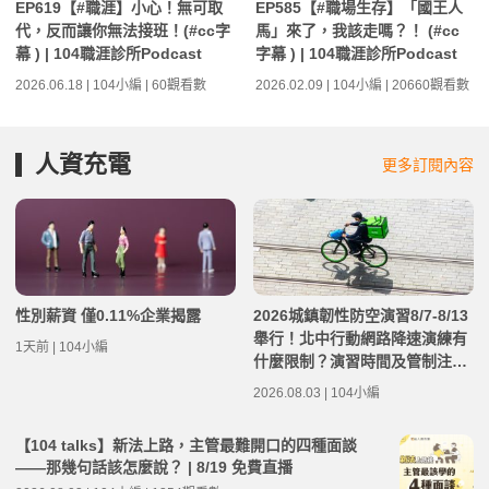
EP619【#職涯】小心！無可取
EP585【#職場生存】「國王人
代，反而讓你無法接班！(#cc字
馬」來了，我該走嗎？！ (#cc
幕 ) | 104職涯診所Podcast
字幕 ) | 104職涯診所Podcast
2026.06.18 | 104小編 | 60觀看數
2026.02.09 | 104小編 | 20660觀看數
人資充電
更多訂閱內容
性別薪資 僅0.11%企業揭露
2026城鎮韌性防空演習8/7-8/13
舉行！北中行動網路降速演練有
1天前 | 104小編
什麼限制？演習時間及管制注意
事項整理
2026.08.03 | 104小編
【104 talks】新法上路，主管最難開口的四種面談
——那幾句話該怎麼說？ | 8/19 免費直播