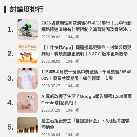
討論度排行
2026城鎮韌性防空演習8/7-8/13舉行！北中行動
1.
網路降速演練有什麼限制？演習時間及管制注意
事項整理
2026.08.03 ｜ 104小編
【工作快找App】捷運搜尋更彈性、封鎖公司更
2.
夠用、職缺資訊更透明｜3.37.0 版本更新教學
2026.08.03 ｜ 104小編
115年5-6月統一發票中獎號碼，千萬獎號38548
3.
029！發票兌獎期限、如何領獎一次看
2026.07.27 ｜ 104小編
AI真的改變了生活？Google報告解密1,500萬筆
4.
Gemini對話真相！
2026.07.29 ｜ 104小編
雇主若拒絕勞工「自提退休金」，8月起將加徵
5.
滯納金
2026.08.04 ｜ 104小編