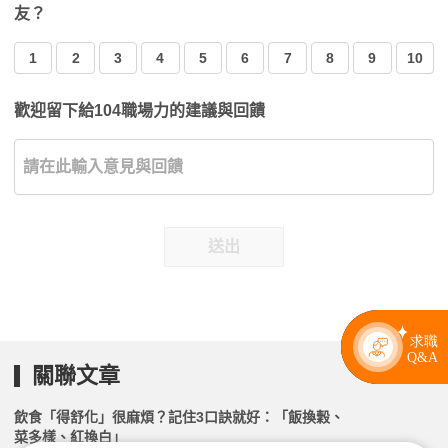
友？
1
2
3
4
5
6
7
8
9
10
歡迎留下給104職場力的建議與回饋
送出
關聯文章
飲食「得舒化」很麻煩？記住3口訣就好：「飯換穀、
菜多樣、紅換白」