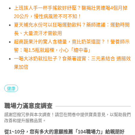
上班族人手一杯手搖飲好紓壓？醫揭壯男連喝4個月掉
20公斤，慢性病風險不可不知！
夏天補充水份可以狂喝運動飲料？藥師建議：運動時間
長、大量流汗才需飲用
超商蔬果汁的驚人含糖量，竟比奶茶還甜？！營養師示
警：喝1.5瓶就超標，小心「糖中毒」
一喝大冰奶就拉肚子？食藥署證實：三元素結合 通腸效
果加倍
健康
職場力滿意度調查
感謝您撥冗參與本次調查！請您在問卷中提供寶貴意見，以幫助我們
改善和提升服務品質。
從1~10分，您有多大的意願推薦「104職場力」給親朋好