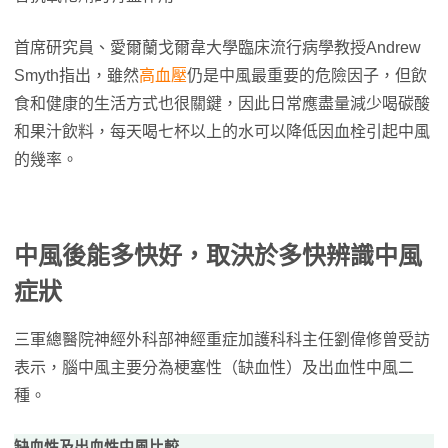
首席研究員、愛爾蘭戈爾韋大學臨床流行病學教授Andrew
Smyth指出，雖然
高血壓
仍是中風最重要的危險因子，但飲
食和健康的生活方式也很關鍵，因此日常應盡量減少喝碳酸
和果汁飲料，每天喝七杯以上的水可以降低因血栓引起中風
的幾率。
中風後能多快好，取決於多快辨識中風
症狀
三軍總醫院神經外科部神經重症加護科科主任劉偉修曾受訪
表示，腦中風主要分為梗塞性（缺血性）及出血性中風二
種。
缺血性及出血性中風比較