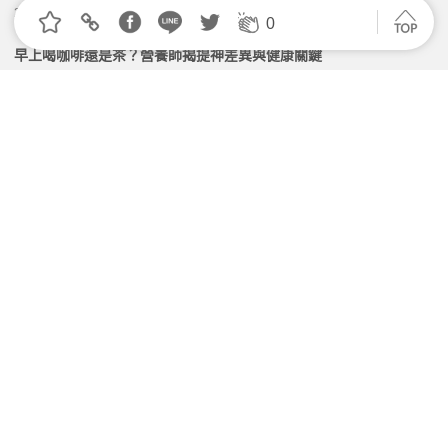
2026.06.15 | 104小編 | 3928觀看數
0
早上喝咖啡還是茶？營養師揭提神差異與健康關鍵
2026.04.01 | 104小編 | 2042觀看數
上班族三餐靠超商果腹、該如何清空腸道？營養師授3
招防便祕找上門！
2026.02.17 | 104小編 | 1768觀看數
健檢正常也別大意！醫提醒三高管理4大重點：血壓、
血脂、血糖都要長期追蹤
2026.08.04 | 104小編 | 1904觀看數
感冒吃什麼好得快？喝咖啡會惡化嗎？不同症狀飲食差
異+保健品重點一次看
2026.05.12 | 104小編 | 2367觀看數
學習資源