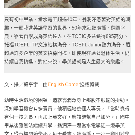
只有初中畢業、當水電工超過40年，翁潤澤憑著對英語的興
趣，一頭栽進英語學習的世界，50年來狂聽廣播、翻爛字
典，靠著自學成為英語達人，在TOEIC多益獲得895高分、
托福TOEFL ITP文法結構滿分、TOEFL Junior聽力滿分，遠
超過許多企業的英文招募門檻。即使現在過著退休生活，仍
持續自我精進，對他來說，學英語就是人生最大的樂趣。
文、攝／賴亭宇 由
English Career
授權轉載
幼時生活環境的困頓，造就翁潤澤身上那股不服輸的拚勁。
深知學習機會有多寶貴，他積極培養個人專長，「當時覺得
有個一技之長，再加上英文好，應該能幫自己加分。」國中
畢業後雖無法繼續升學，翁潤澤一邊當水電學徒一邊學英
文，從音標開始學起，每天看書、聽廣播，一步一腳印地學