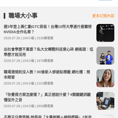
職場大小事
更多訂閱內容
連3年登上黃仁勳GTC背板！台灣10所大學憑什麼霸榜
NVIDIA合作名單？
2026.07.30 | 104小編 | 1530觀看數
出社會學歷不重要？私大女轉戰科技業心碎 網搖頭：低
學歷才說沒用
2026.07.28 | 104小編 | 1976觀看數
職場潛規則沒人教！00後新人慘被貼標籤 網吐槽：根
本陋習
2026.07.28 | 104小編 | 2103觀看數
「你覺得方案怎麼樣？」真正想說什麼？4類關鍵詞聽
懂弦外之音
2026.07.28 | 104小編 | 2609觀看數
不靠天分靠策略 她善用「大量刷題＋縮時模擬」2年攻