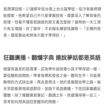
翁潤澤回憶，17歲那年從台南上台北當學徒，從冷氣裝修開
始摸索，他希望自己不只是掌握技術，還要深入了解背後的
原理，但看不懂密密麻麻的原文書怎麼辦？當時他一天工資
只有五塊錢，存了兩年，才去報名補習班課程。「正確的發
音，還是要由老師來示範才學得好。」
狂聽廣播、翻爛字典 連說夢話都是英語
相當有遠見的翁潤澤，認為學外語就像小孩子學母語一樣，
要從聽和說開始。學會音標和發音之後，聽到生字，也能靠
聯想的方式拼出來，再去查用法。他於是展開自學之路，每
天早起看華視英語節目，並錄下英語廣播，下班回家繼續反
覆聽。除了邊聽邊寫筆記、跟讀之外，他還懂得舉一反三，
思考如何用英語回答聽到的問題。