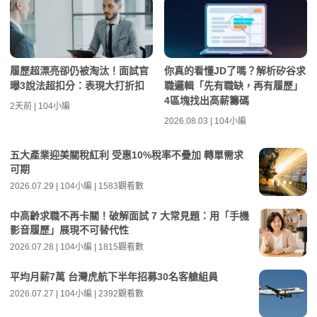
履歷超漂亮卻仍被淘汰！面試官
你真的看懂JD了嗎？解析矽谷求
曝3說法超扣分：表現大打折扣
職邏輯「先有職缺，再有履歷」
4區塊找出高薪籌碼
2天前 | 104小編
2026.08.03 | 104小編
五大產業迎美關稅紅利 受惠10%稅率不疊加 轉單需求
可期
2026.07.29 | 104小編 | 1583觀看數
中高齡求職不再卡關！破解面試 7 大常見題：用「手機
影音履歷」展現不可替代性
2026.07.28 | 104小編 | 1815觀看數
平均月薪7萬 台灣虎航下半年招募30名客艙組員
2026.07.27 | 104小編 | 2392觀看數