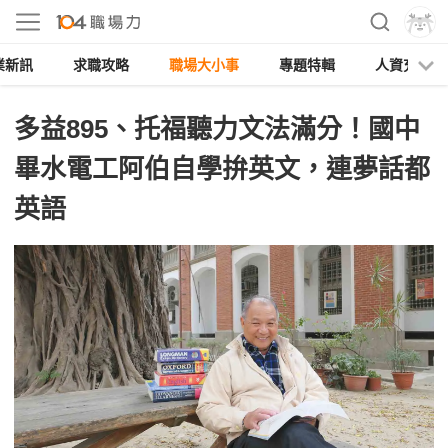
業新訊
求職攻略
職場大小事
專題特輯
人資充電
多益895、托福聽力文法滿分！國中
畢水電工阿伯自學拚英文，連夢話都
英語