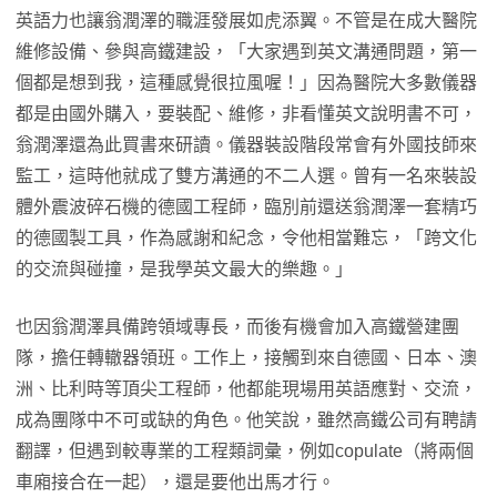
英語力也讓翁潤澤的職涯發展如虎添翼。不管是在成大醫院
維修設備、參與高鐵建設，「大家遇到英文溝通問題，第一
個都是想到我，這種感覺很拉風喔！」因為醫院大多數儀器
都是由國外購入，要裝配、維修，非看懂英文說明書不可，
翁潤澤還為此買書來研讀。儀器裝設階段常會有外國技師來
監工，這時他就成了雙方溝通的不二人選。曾有一名來裝設
體外震波碎石機的德國工程師，臨別前還送翁潤澤一套精巧
的德國製工具，作為感謝和紀念，令他相當難忘，「跨文化
的交流與碰撞，是我學英文最大的樂趣。」
也因翁潤澤具備跨領域專長，而後有機會加入高鐵營建團
隊，擔任轉轍器領班。工作上，接觸到來自德國、日本、澳
洲、比利時等頂尖工程師，他都能現場用英語應對、交流，
成為團隊中不可或缺的角色。他笑說，雖然高鐵公司有聘請
翻譯，但遇到較專業的工程類詞彙，例如copulate（將兩個
車廂接合在一起），還是要他出馬才行。