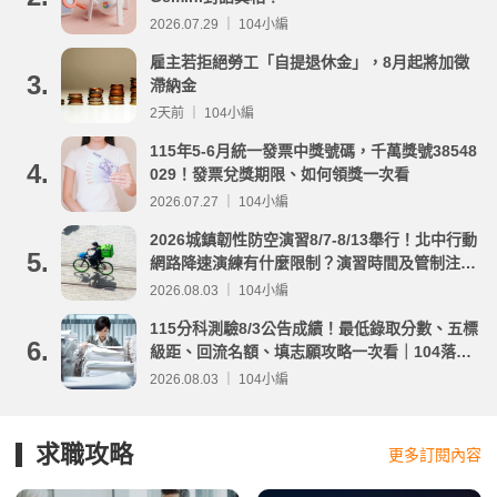
2026.07.29 ｜ 104小編
雇主若拒絕勞工「自提退休金」，8月起將加徵
3.
滯納金
2天前 ｜ 104小編
115年5-6月統一發票中獎號碼，千萬獎號38548
4.
029！發票兌獎期限、如何領獎一次看
2026.07.27 ｜ 104小編
2026城鎮韌性防空演習8/7-8/13舉行！北中行動
5.
網路降速演練有什麼限制？演習時間及管制注意
事項整理
2026.08.03 ｜ 104小編
115分科測驗8/3公告成績！最低錄取分數、五標
6.
級距、回流名額、填志願攻略一次看｜104落點
分析
2026.08.03 ｜ 104小編
求職攻略
更多訂閱內容