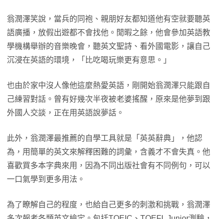
翁潤澤笑說，當兵的同袍、親朋好友都知道他有空就要聽英
語廣播，放假出遊都不會找他。閒暇之餘，他會參加英語教
學機構舉辦的音樂晚會，聽英文聖詩、看外國電影，讓自己
沉浸在英語的環境，「比吃喝玩樂更有意思。」
也由於家中沒人像他這麼熱愛英語，剛開始翁潤澤只能跟自
己練習對話。曾有好幾次半夜被老婆搖醒，原來是他夢到跟
外國人交談，正在用英語說夢話。
此外，翁潤澤最推薦的自學工具就是「英英辭典」，他認
為，用簡單的英文來解釋困難的詞彙，含義才不會失真。他
喜歡買多本字典來用，因為不同出版社會有不同例句，可以
一口氣學到更多用法。
為了瞭解自己的程度，也給自己更多的刺激和挑戰，翁潤澤
多次報考各類英文檢定。包括TOEIC、TOEFL Junior測驗，