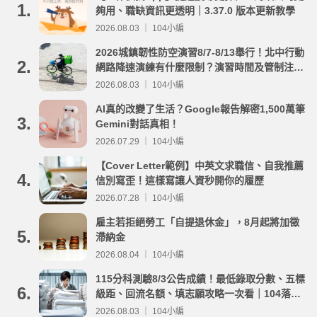
1.
夠用、職缺資訊更透明｜3.37.0 版本更新教學
2026.08.03 ｜ 104小編
2026城鎮韌性防空演習8/7-8/13舉行！北中行動
2.
網路降速演練有什麼限制？演習時間及管制注意
事項整理
2026.08.03 ｜ 104小編
AI真的改變了生活？Google報告解密1,500萬筆
3.
Gemini對話真相！
2026.07.29 ｜ 104小編
【Cover Letter範例】中英文求職信、自我推薦
4.
信別寫歪！這樣寫讓人資秒開你的履歷
2026.07.28 ｜ 104小編
雇主若拒絕勞工「自提退休金」，8月起將加徵
5.
滯納金
2026.08.04 ｜ 104小編
115分科測驗8/3公告成績！最低錄取分數、五標
6.
級距、回流名額、填志願攻略一次看｜104落點
分析
2026.08.03 ｜ 104小編