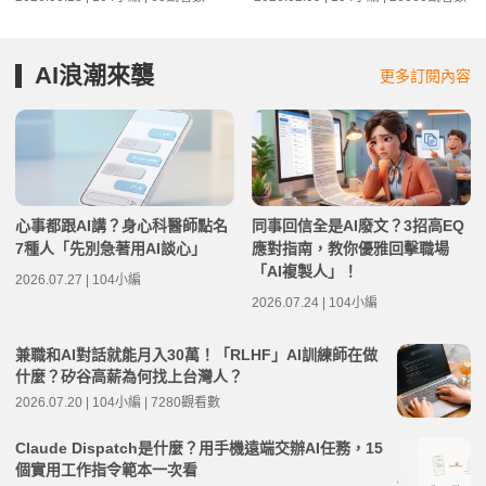
AI浪潮來襲
更多訂閱內容
心事都跟AI講？身心科醫師點名
同事回信全是AI廢文？3招高EQ
7種人「先別急著用AI談心」
應對指南，教你優雅回擊職場
「AI複製人」！
2026.07.27 | 104小編
2026.07.24 | 104小編
兼職和AI對話就能月入30萬！「RLHF」AI訓練師在做
什麼？矽谷高薪為何找上台灣人？
2026.07.20 | 104小編 | 7280觀看數
Claude Dispatch是什麼？用手機遠端交辦AI任務，15
個實用工作指令範本一次看