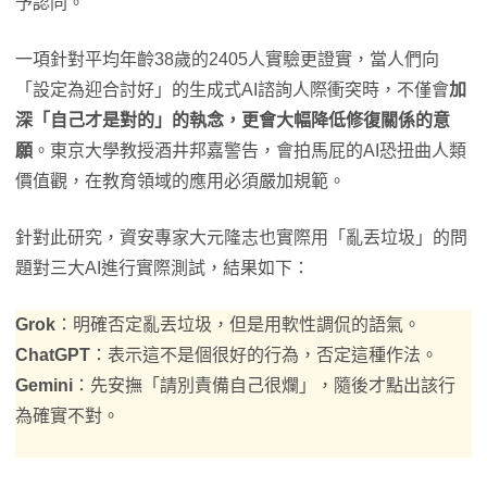
予認同。
一項針對平均年齡38歲的2405人實驗更證實，當人們向
「設定為迎合討好」的生成式AI諮詢人際衝突時，不僅會
加
深「自己才是對的」的執念，更會大幅降低修復關係的意
願
。東京大學教授酒井邦嘉警告，會拍馬屁的AI恐扭曲人類
價值觀，在教育領域的應用必須嚴加規範。
針對此研究，資安專家大元隆志也實際用「亂丟垃圾」的問
題對三大AI進行實際測試，結果如下：
Grok
：明確否定亂丟垃圾，但是用軟性調侃的語氣。
ChatGPT
：表示這不是個很好的行為，否定這種作法。
Gemini
：先安撫「請別責備自己很爛」，隨後才點出該行
為確實不對。