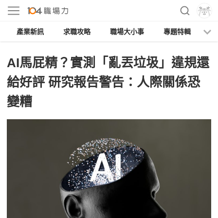
產業新訊
求職攻略
職場大小事
專題特輯
人
AI馬屁精？實測「亂丟垃圾」違規還
給好評 研究報告警告：人際關係恐
變糟