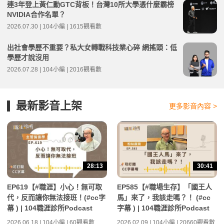
連3年登上黃仁勳GTC背板！台灣10所大學憑什麼霸榜
NVIDIA合作名單？
2026.07.30 | 104小編 | 1615觀看數
出社會學歷不重要？私大女轉戰科技業心碎 網搖頭：低
學歷才說沒用
2026.07.28 | 104小編 | 2016觀看數
最新影音上架
更多影音內容 >
28:13
30:41
EP619【#職涯】小心！無可取
EP585【#職場生存】「國王人
代，反而讓你無法接班！(#cc字
馬」來了，我該走嗎？！ (#cc
幕 ) | 104職涯診所Podcast
字幕 ) | 104職涯診所Podcast
2026.06.18 | 104小編 | 60觀看數
2026.02.09 | 104小編 | 20660觀看數