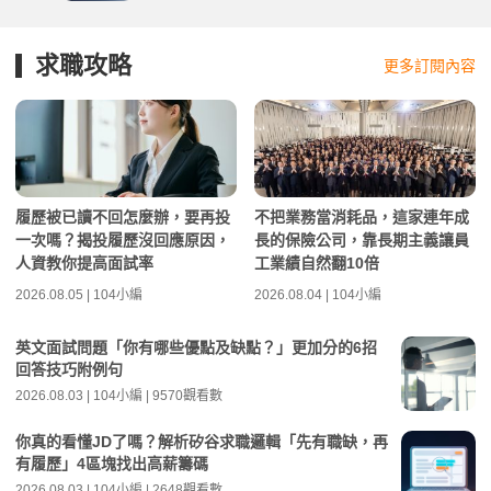
求職攻略
更多訂閱內容
履歷被已讀不回怎麼辦，要再投
不把業務當消耗品，這家連年成
一次嗎？揭投履歷沒回應原因，
長的保險公司，靠長期主義讓員
人資教你提高面試率
工業績自然翻10倍
2026.08.05 | 104小編
2026.08.04 | 104小編
英文面試問題「你有哪些優點及缺點？」更加分的6招
回答技巧附例句
2026.08.03 | 104小編 | 9570觀看數
你真的看懂JD了嗎？解析矽谷求職邏輯「先有職缺，再
有履歷」4區塊找出高薪籌碼
2026.08.03 | 104小編 | 2648觀看數