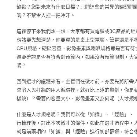
缺點？您對未來有什麼目標？只問這些的常見的罐頭問
嗎？不禁令人捏一把冷汗。
這裡停下來我們想一想，大家都有買電腦或3C產品的經
應該要先想清楚，你要買的是桌上型電腦、筆電還是平
CPU規格、硬碟容量、影像畫素與喇叭規格等是否有符
還要確認是否有符合到預算內，如果沒有預算限制，大
嗎？
回到選才的議題來看，主管們在徵才前，亦要先將所需
會陷入鬼打牆的用人循環裡。就好比上述的舉例，你是
樣貌）？需要的容量大小、影像畫素又為何呢（人才規
什麼是人才規格呢？我們可以從「知識」、「經驗」、
行梳理後，訂出本次徵才的條件，如此在選才過程中，
就是前兩項的「知識」與「經驗」進行初部篩選，符合