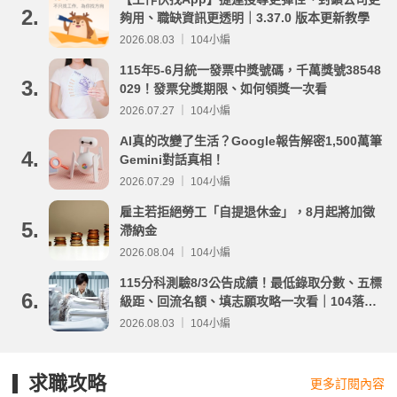
2.
夠用、職缺資訊更透明｜3.37.0 版本更新教學
2026.08.03 ｜ 104小編
115年5-6月統一發票中獎號碼，千萬獎號38548
3.
029！發票兌獎期限、如何領獎一次看
2026.07.27 ｜ 104小編
AI真的改變了生活？Google報告解密1,500萬筆
4.
Gemini對話真相！
2026.07.29 ｜ 104小編
雇主若拒絕勞工「自提退休金」，8月起將加徵
5.
滯納金
2026.08.04 ｜ 104小編
115分科測驗8/3公告成績！最低錄取分數、五標
6.
級距、回流名額、填志願攻略一次看｜104落點
分析
2026.08.03 ｜ 104小編
求職攻略
更多訂閱內容