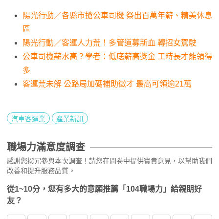
陽光行動／各縣市搶公車司機 祭出百萬年薪、精美休息
區
陽光行動／客運人力荒！多管道募新血 轉招女駕駛
公車司機薪水高？學者：低底薪高獎金 工時長才能領得
多
客運荒未解 公路局加碼補助徵才 最高可領逾21萬
汽車客運業
產業新訊
職場力滿意度調查
感謝您撥冗參與本次調查！請您在問卷中提供寶貴意見，以幫助我們
改善和提升服務品質。
從1~10分，您有多大的意願推薦「104職場力」給親朋好
友？