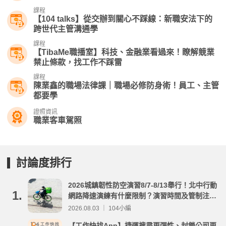
課程
【104 talks】從交辦到關心不踩線：新職安法下的
跨世代主管溝通學
課程
【TibaMe職播室】科技、金融業看過來！瞭解競業
禁止條款，找工作不踩雷
課程
陳業鑫的職場法律課｜職場必修防身術！員工、主管
都要學
證照資訊
職業客車駕照
討論度排行
2026城鎮韌性防空演習8/7-8/13舉行！北中行動
1.
網路降速演練有什麼限制？演習時間及管制注意
事項整理
2026.08.03 ｜ 104小編
【工作快找App】捷運搜尋更彈性、封鎖公司更