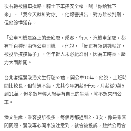
次右轉被機車擋路，騎士下車摔安全帽，喊「你給我下
來」、「我今天就針對你」，他報警提告，對方雖被判刑，
但他餘悸猶存。
「公車司機是路上的最底層，乘客、行人、汽機車駕駛，都
有千百種理由怪公車司機」。他說，「反正有領到錢就好，
被投訴摸摸鼻子」，但年輕人未必能忍耐，因為工時長、壓
力大而離開。
台北客運駕駛潘文生行駛52歲，開公車10年。他說，上班時
間比較長，但待遇不錯，尤其今年調薪8千元，月薪從9萬5
到11萬，但多數年輕人想要有自己的生活，就不想來開公
車。
潘文生說，乘客投訴很多，每個月都遇到2、3次，像是乘客
問問題，駕駛專心開車沒注意到，就會被投訴，雖然公司會