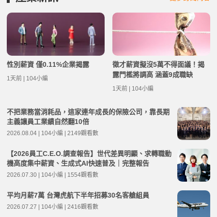
性別薪資 僅0.11%企業揭露
徵才薪資擬沒5萬不得面議！揭
露門檻將調高 涵蓋9成職缺
1天前 | 104小編
1天前 | 104小編
不把業務當消耗品，這家連年成長的保險公司，靠長期
主義讓員工業績自然翻10倍
2026.08.04 | 104小編 | 2149觀看數
【2026員工C.E.O.調查報告】世代差異明顯、求轉職動
機高度集中薪資、生成式AI快速普及｜完整報告
2026.07.30 | 104小編 | 1554觀看數
平均月薪7萬 台灣虎航下半年招募30名客艙組員
2026.07.27 | 104小編 | 2416觀看數