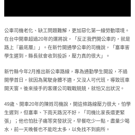
公車司機老化、缺工問題難解，更加惡化第一線勞動環境。
在台中開車超過20年的運將說，「反正我們開公車的，就是
路上『最底層』」。在新竹開通學公車的司機說，「塞車害
學生遲到，縣長就會收到投訴，壓力真的很大」。
新竹縣今年2月推出新公車路線，專為通勤學生開設，不過
開學首日，就因為駕駛身體不適，又沒人可代班，導致班車
開天窗。後來接手的客運公司戰戰兢兢，就怕又出狀況。
49歲、開車20年的陳姓司機說，開這條路線壓力很大，怕學
生遲到，但塞車、下雨天路況不好，「司機比家長還更緊
張」；他也怕肚子痛等突發狀況，早餐吃少一點，盡量少喝
水，前一天晚餐也不能吃太多，以免找不到廁所。