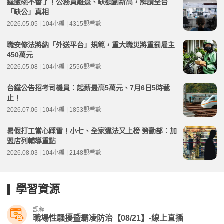
鐵飯碗不香了！公務員離退、缺額創新高，解讀全台
「缺公」真相
2026.05.05 | 104小編 | 4315觀看數
職安修法將納「外送平台」規範，重大職災將重罰雇主
450萬元
2026.05.08 | 104小編 | 2556觀看數
台鐵公告招考司機員：起薪最高5萬元、7月6日5時截
止！
2026.07.06 | 104小編 | 1853觀看數
暑假打工當心踩雷！小七、全家違法又上榜 勞動部：加
盟店列輔導重點
2026.08.03 | 104小編 | 2148觀看數
學習資源
課程
職場性騷擾暨霸凌防治【08/21】-線上直播