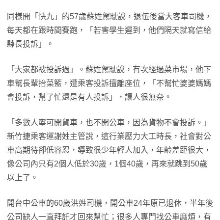
同樣開「快九」的57歲蘇姓駕駛說，退伍後當大客車司機，
每天都在跟時間賽跑，「若害學生遲到，他們隔天就寫信給
縣長投訴」。
「大家都被投訴過」。蘇姓駕駛說，有次經過菜市場，他下
車幫長輩抬菜籃，遭乘客投訴擅離座位，「不幫忙婆婆媽媽
會投訴，幫了忙還是有人投訴」，讓人很無奈。
「多數人寧可開貨車，也不開公車，因為貨物不會投訴。」
新竹捷乘客運謝姓主管說，這行業壓力大工時長，社會對公
車高期待卻低容忍，導致很少年輕人加入，年齡差距很大，
像公司內只有2個人低於30歲，1個40歲，再來就跳到50歲
以上了。
開台中公車的60歲洪姓司機，開公車24年原已退休，半年後
公司缺人一直拜託才回來幫忙；很多人專門找公車麻煩，有