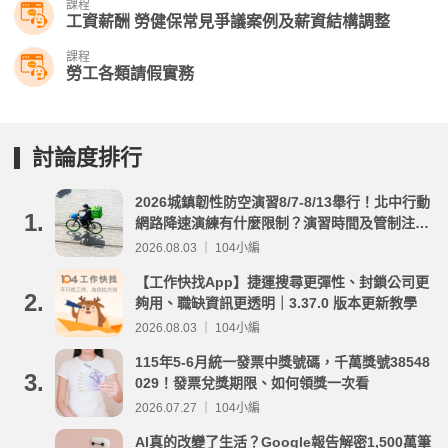
課程
工資薪酬 勞健保常見爭議案例及薪資結構調整
課程
勞工各類請假實務
討論度排行
2026城鎮韌性防空演習8/7-8/13舉行！北中行動
1.
網路降速演練有什麼限制？演習時間及管制注意
事項整理
2026.08.03 ｜ 104小編
【工作快找App】捷運搜尋更彈性、封鎖公司更
2.
夠用、職缺資訊更透明｜3.37.0 版本更新教學
2026.08.03 ｜ 104小編
115年5-6月統一發票中獎號碼，千萬獎號38548
3.
029！發票兌獎期限、如何領獎一次看
2026.07.27 ｜ 104小編
AI真的改變了生活？Google報告解密1,500萬筆