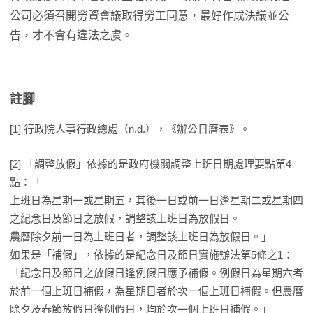
公司必須召開勞資會議取得勞工同意，最好作成決議並公
告，才不會有違法之虞。
註腳
[1] 行政院人事行政總處（n.d.），《辦公日曆表》。
[2] 「調整放假」依據的是政府機關調整上班日期處理要點第4
點：「
上班日為星期一或星期五，其後一日或前一日逢星期二或星期四
之紀念日及節日之放假，調整該上班日為放假日。
農曆除夕前一日為上班日者，調整該上班日為放假日。」
如果是「補假」，依據的是紀念日及節日實施辦法第5條之1：
「紀念日及節日之放假日逢例假日應予補假。例假日為星期六者
於前一個上班日補假，為星期日者於次一個上班日補假。但農曆
除夕及春節放假日逢例假日，均於次一個上班日補假。」