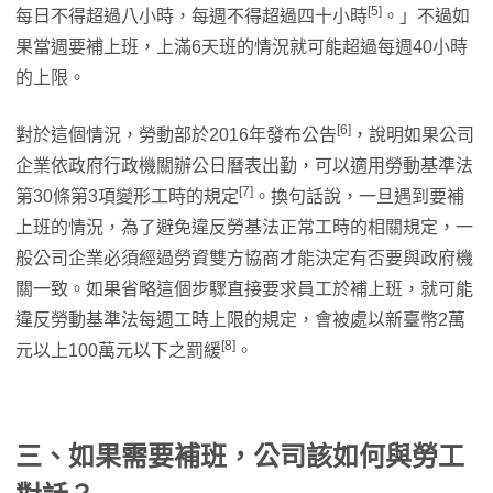
[5]
每日不得超過八小時，每週不得超過四十小時
。」不過如
果當週要補上班，上滿6天班的情況就可能超過每週40小時
的上限。
[6]
對於這個情況，勞動部於2016年發布公告
，說明如果公司
企業依政府行政機關辦公日曆表出勤，可以適用勞動基準法
[7]
第30條第3項變形工時的規定
。換句話說，一旦遇到要補
上班的情況，為了避免違反勞基法正常工時的相關規定，一
般公司企業必須經過勞資雙方協商才能決定有否要與政府機
關一致。如果省略這個步驟直接要求員工於補上班，就可能
違反勞動基準法每週工時上限的規定，會被處以新臺幣2萬
[8]
元以上100萬元以下之罰緩
。
三、如果需要補班，公司該如何與勞工