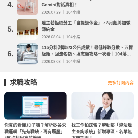
4.
Gemini對話真相！
2026.07.29 ｜ 104小編
雇主若拒絕勞工「自提退休金」，8月起將加徵
5.
滯納金
2026.08.04 ｜ 104小編
115分科測驗8/3公告成績！最低錄取分數、五標
6.
級距、回流名額、填志願攻略一次看｜104落點
分析
2026.08.03 ｜ 104小編
求職攻略
更多訂閱內容
你真的看懂JD了嗎？解析矽谷求
找工作怕踩雷？勞動部「違法雇
職邏輯「先有職缺，再有履歷」
主查詢系統」新增專區、名單無