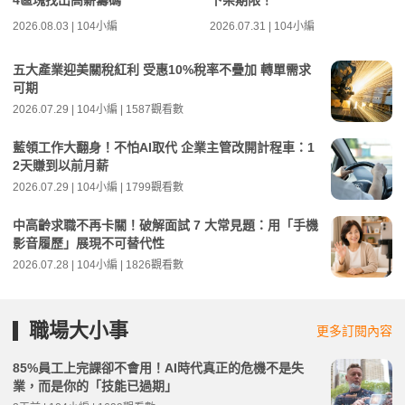
4區塊找出高薪籌碼
下架期限！
2026.08.03 | 104小編
2026.07.31 | 104小編
五大產業迎美關稅紅利 受惠10%稅率不疊加 轉單需求
可期
2026.07.29 | 104小編 | 1587觀看數
藍領工作大翻身！不怕AI取代 企業主管改開計程車：1
2天賺到以前月薪
2026.07.29 | 104小編 | 1799觀看數
中高齡求職不再卡關！破解面試 7 大常見題：用「手機
影音履歷」展現不可替代性
2026.07.28 | 104小編 | 1826觀看數
職場大小事
更多訂閱內容
85%員工上完課卻不會用！AI時代真正的危機不是失
業，而是你的「技能已過期」