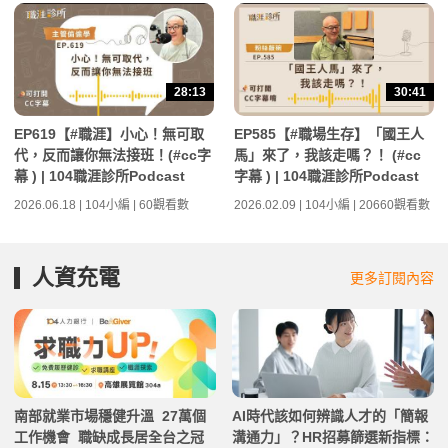
28:13
30:41
EP619【#職涯】小心！無可取
EP585【#職場生存】「國王人
代，反而讓你無法接班！(#cc字
馬」來了，我該走嗎？！ (#cc
幕 ) | 104職涯診所Podcast
字幕 ) | 104職涯診所Podcast
2026.06.18 | 104小編 | 60觀看數
2026.02.09 | 104小編 | 20660觀看數
人資充電
更多訂閱內容
南部就業市場穩健升溫 27萬個
AI時代該如何辨識人才的「簡報
工作機會 職缺成長居全台之冠
溝通力」？HR招募篩選新指標：