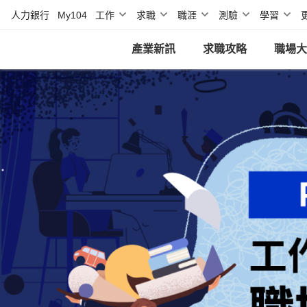
人力銀行
My104
工作
求職
職涯
測驗
學習
產業新訊
求職攻略
職場大