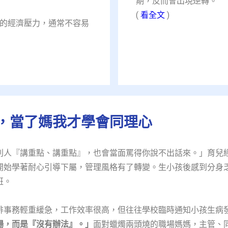
期，反而會出現逆轉。​
(
看全文
)
的經濟壓力，通常不容易
，當了媽我才學會同理心
別人『講重點、講重點』，也會當面罵得你說不出話來。」育兒
開始學著耐心引導下屬，管理風格有了轉變。生小孩後感到分身
。​
排事務輕重緩急，工作效率很高，但往往學校臨時通知小孩生病
場，而是『沒有辦法』。」
面對蠟燭兩頭燒的職場媽媽，主管、