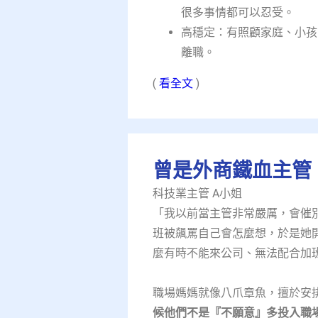
很多事情都可以忍受。​
高穩定：有照顧家庭、小孩
離職。​
(
看全文
)
曾是外商鐵血主管
科技業主管 A小姐
「我以前當主管非常嚴厲，會催
班被飆罵自己會怎麼想，於是她
麼有時不能來公司、無法配合加班
職場媽媽就像八爪章魚，擅於安
候他們不是『不願意』多投入職