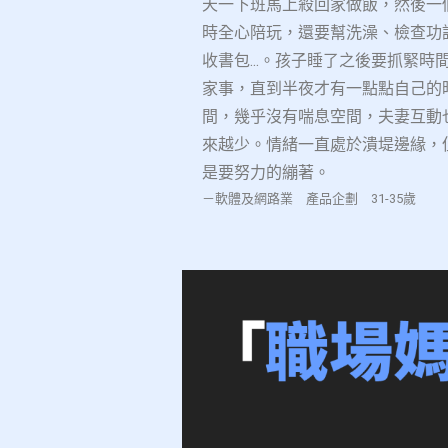
天一下班馬上殺回家做飯，
然後一
時全心陪玩，還要幫洗澡、檢查功
收書包
...
。孩子
睡了之後要抓緊時
家事，直到半夜才有一點點自己的
間，幾
乎沒有喘息空間，夫妻互動
來越少。情緒一直處於潰堤邊緣，
是要努力的繃著。
－
軟體及網路業 產品企劃
31-35
歲