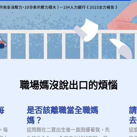
職場媽沒說出口的煩惱
每
是否該離職當全職媽
請
媽？
去
。每
這問題在二寶出生後一直困擾著我，先
這