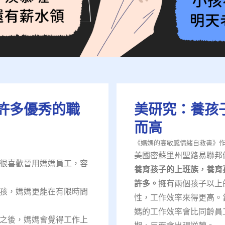
許多優秀的職
美研究：養孩
而高
《媽媽的高敏感情緒自救書》作
美國密蘇里州聖路易聯邦
很喜歡晉用媽媽員工，容
養育孩子的上班族，養育
許多。
擁有兩個孩子以上
孩，媽媽更能在有限時間
性，工作效率來得更高。
媽的工作效率會比同齡員工
之後，媽媽會覺得工作上