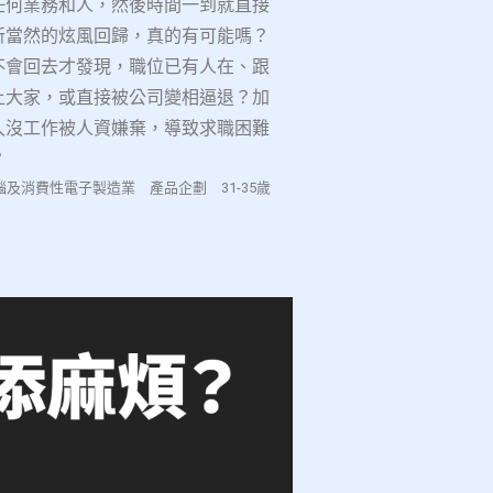
任何業務和人，然後時間
一到就直接
所當然的炫風回歸，真的有可能嗎？
不會回去才發
現，職位已有人在、跟
上大家，或直接被公司變相逼退？加
久
沒工作被人資嫌棄，導致求職困難
？
腦及消費性電子製造業 產品企劃
31-35
歲