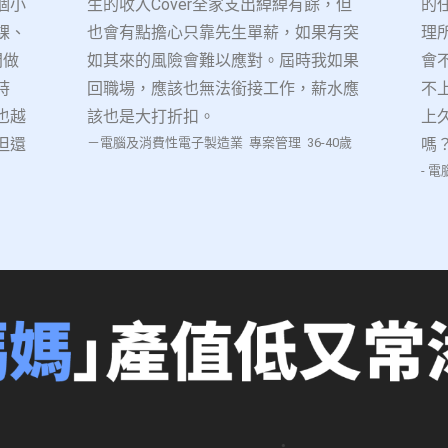
個小
生的收入Cover全家支出綽綽有餘，但
的
課、
也會有點擔心只靠先生單薪，如果有突
理
間做
如其來的風險會難以應對。屆時我如果
會
時
回職場，應該也無法銜接工作，薪水應
不
也越
該也是大打折扣。
上
但還
－電腦及消費性電子製造業 專案管理 36-40歲
嗎
-
電