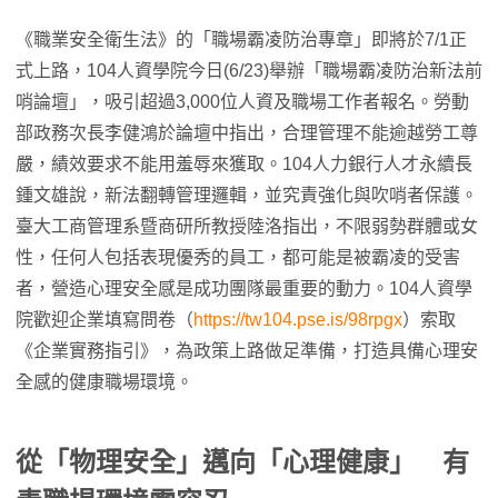
《職業安全衛生法》的「職場霸凌防治專章」即將於7/1正
式上路，104人資學院今日(6/23)舉辦「職場霸凌防治新法前
哨論壇」，吸引超過3,000位人資及職場工作者報名。勞動
部政務次長李健鴻於論壇中指出，合理管理不能逾越勞工尊
嚴，績效要求不能用羞辱來獲取。104人力銀行人才永續長
鍾文雄說，新法翻轉管理邏輯，並究責強化與吹哨者保護。
臺大工商管理系暨商研所教授陸洛指出，不限弱勢群體或女
性，任何人包括表現優秀的員工，都可能是被霸凌的受害
者，營造心理安全感是成功團隊最重要的動力。104人資學
院歡迎企業填寫問卷（
https://tw104.pse.is/98rpgx
）索取
《企業實務指引》，為政策上路做足準備，打造具備心理安
全感的健康職場環境。
從「物理安全」邁向「心理健康」 有