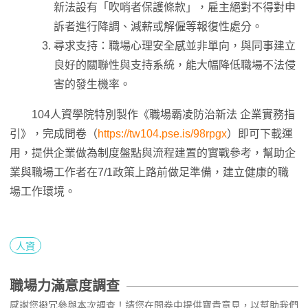
新法設有「吹哨者保護條款」，雇主絕對不得對申
訴者進行降調、減薪或解僱等報復性處分。
尋求支持：職場心理安全感並非單向，與同事建立
良好的關聯性與支持系統，能大幅降低職場不法侵
害的發生機率。
104人資學院特別製作《職場霸凌防治新法 企業實務指
引》，完成問卷（
https://tw104.pse.is/98rpgx
）即可下載運
用，提供企業做為制度盤點與流程建置的實戰參考，幫助企
業與職場工作者在7/1政策上路前做足準備，建立健康的職
場工作環境。
人資
職場力滿意度調查
感謝您撥冗參與本次調查！請您在問卷中提供寶貴意見，以幫助我們