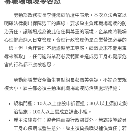
毒職場環境零容忍
勞動部政務次長李健鴻於論壇中表示，本次立法希望以
明確法律劃出保障勞工的底線，要求雇主負起職場霸凌的防
治責任，讓職場成為彼此信任與尊重的環境，企業應將職場
心理健康納入日常管理，合理行政管理仍是企業營運必要的
一環，但「合理管理不能逾越勞工尊嚴，績效要求不能用羞
辱來獲取」，任何逾越業務必要範圍並造成勞工身心健康危
害的行為都不應被容忍。
勞動部職業安全衛生署副組長彭鳳美強調，不論企業規
模大小，雇主都必須主動規劃職場霸凌防治與處理措施：
規模門檻：10人以上應設申訴管道；30人以上須訂定防
治措施；100人以上需成立調查小組。
雇主法律責任：違者除面臨行政罰鍰外，若霸凌導致員
工身心疾病或發生意外，雇主須負擔職災補償責任；若