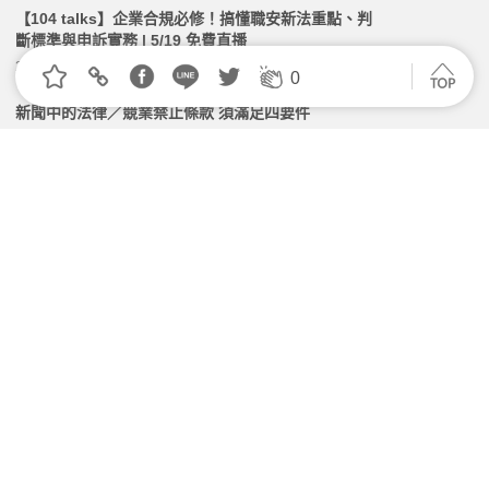
【104 talks】企業合規必修！搞懂職安新法重點、判
斷標準與申訴實務 | 5/19 免費直播
2026.05.12 | 104小編 | 2119觀看數
0
新聞中的法律／競業禁止條款 須滿足四要件
2026.07.28 | 104小編 | 2137觀看數
什麼是「勞資會議」？可以決定公司營運方向嗎？一文
帶你看懂
2026.05.05 | 104小編 | 2706觀看數
雇主沒有確實紀錄出勤紀錄，會有什麼後果？
2026.04.24 | 104小編 | 2397觀看數
「奧客條款」上路！如遇顧客欺辱、雇主應優先保護員
工
2026.07.15 | 104小編 | 8632觀看數