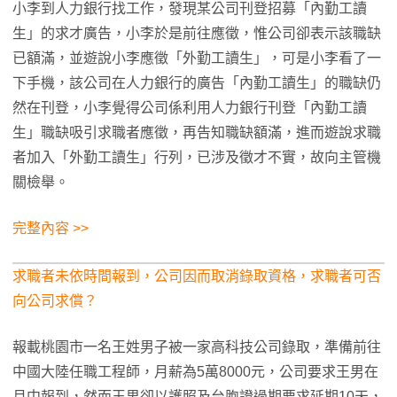
小李到人力銀行找工作，發現某公司刊登招募「內勤工讀
生」的求才廣告，小李於是前往應徵，惟公司卻表示該職缺
已額滿，並遊說小李應徵「外勤工讀生」，可是小李看了一
下手機，該公司在人力銀行的廣告「內勤工讀生」的職缺仍
然在刊登，小李覺得公司係利用人力銀行刊登「內勤工讀
生」職缺吸引求職者應徵，再告知職缺額滿，進而遊說求職
者加入「外勤工讀生」行列，已涉及徵才不實，故向主管機
關檢舉。
完整內容 >>
求職者未依時間報到，公司因而取消錄取資格，求職者可否
向公司求償？
報載桃園市一名王姓男子被一家高科技公司錄取，準備前往
中國大陸任職工程師，月薪為5萬8000元，公司要求王男在
月中報到，然而王男卻以護照及台胞證過期要求延期10天，