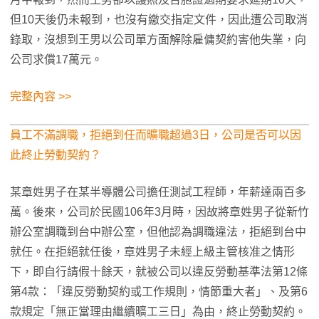
但10天後仍未報到，也沒有繳交指定文件，因此遭公司取消
錄取，沒想到王男以公司單方面解除雇傭契約害他失業，向
公司求償17萬元。
完整內容 >>
員工不滿調職，拒絕到任而曠職超過3日，公司是否可以因
此終止勞動契約？
某章姓男子在某半導體公司擔任測試工程師，年薪達兩百多
萬。後來，公司於民國106年3月時，因故將章姓男子從新竹
辦公室調職到台中辦公室，但他認為調職違法，拒絕到台中
就任。在拒絕就任後，章姓男子未經上級主管核准之情形
下，即自行請假十餘天，就被公司以違反勞動基準法第12條
第4款：「違反勞動契約或工作規則，情節重大者」、及第6
款規定「無正當理由繼續曠工三日」為由，終止勞動契約。