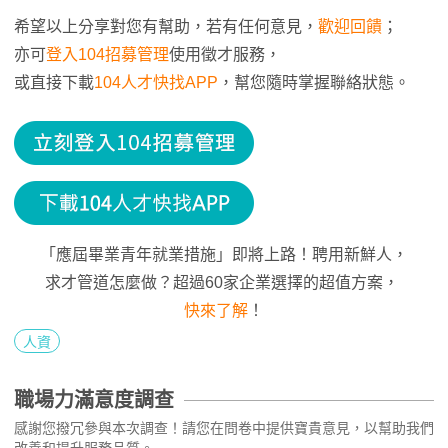
希望以上分享對您有幫助，若有任何意見，
歡迎回饋
；
亦可
登入104招募管理
使用徵才服務，
或直接下載
104人才快找APP
，幫您隨時掌握聯絡狀態。
「應屆畢業青年就業措施」即將上路！聘用新鮮人，
求才管道怎麼做？超過60家企業選擇的超值方案，
快來了解
！
人資
職場力滿意度調查
感謝您撥冗參與本次調查！請您在問卷中提供寶貴意見，以幫助我們