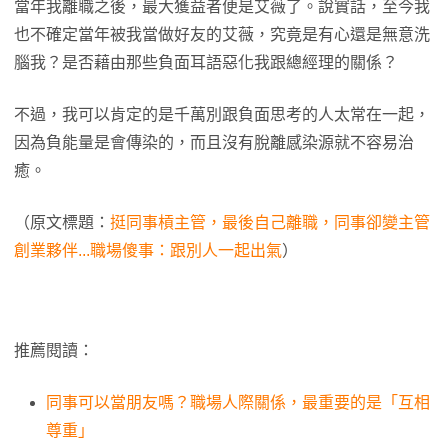
當年我離職之後，最大獲益者便是艾薇了。說實話，至今我
也不確定當年被我當做好友的艾薇，究竟是有心還是無意洗
腦我？是否藉由那些負面耳語惡化我跟總經理的關係？
不過，我可以肯定的是千萬別跟負面思考的人太常在一起，
因為負能量是會傳染的，而且沒有脫離感染源就不容易治
癒。
（原文標題：
挺同事槓主管，最後自己離職，同事卻變主管
創業夥伴...職場傻事：跟別人一起出氣
）
推薦閱讀：
同事可以當朋友嗎？職場人際關係，最重要的是「互相
尊重」