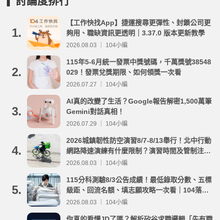
討論度排行
【工作快找App】捷運搜尋更彈性、封鎖公司更
1.
夠用、職缺資訊更透明｜3.37.0 版本更新教學
2026.08.03 ｜ 104小編
115年5-6月統一發票中獎號碼，千萬獎號38548
2.
029！發票兌獎期限、如何領獎一次看
2026.07.27 ｜ 104小編
AI真的改變了生活？Google報告解密1,500萬筆
3.
Gemini對話真相！
2026.07.29 ｜ 104小編
2026城鎮韌性防空演習8/7-8/13舉行！北中行動
4.
網路降速演練有什麼限制？演習時間及管制注意
事項整理
2026.08.03 ｜ 104小編
115分科測驗8/3公告成績！最低錄取分數、五標
5.
級距、回流名額、填志願攻略一次看｜104落點
分析
2026.08.03 ｜ 104小編
你真的看懂JD了嗎？解析矽谷求職邏輯「先有職