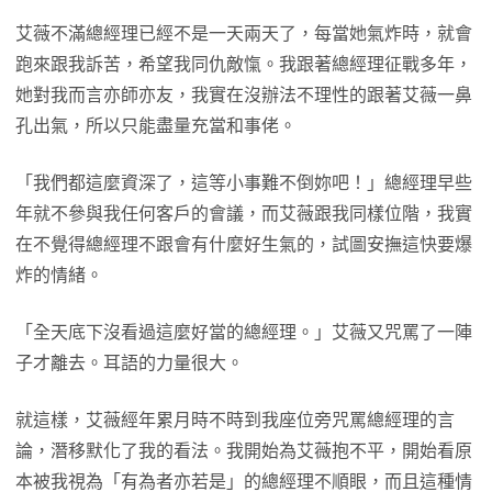
艾薇不滿總經理已經不是一天兩天了，每當她氣炸時，就會
跑來跟我訴苦，希望我同仇敵愾。我跟著總經理征戰多年，
她對我而言亦師亦友，我實在沒辦法不理性的跟著艾薇一鼻
孔出氣，所以只能盡量充當和事佬。
「我們都這麼資深了，這等小事難不倒妳吧！」總經理早些
年就不參與我任何客戶的會議，而艾薇跟我同樣位階，我實
在不覺得總經理不跟會有什麼好生氣的，試圖安撫這快要爆
炸的情緒。
「全天底下沒看過這麼好當的總經理。」艾薇又咒罵了一陣
子才離去。耳語的力量很大。
就這樣，艾薇經年累月時不時到我座位旁咒罵總經理的言
論，潛移默化了我的看法。我開始為艾薇抱不平，開始看原
本被我視為「有為者亦若是」的總經理不順眼，而且這種情