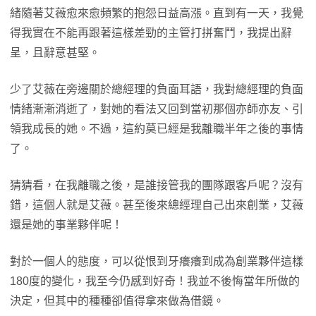
緒隨著艾薇愈來愈頻繁的抱怨日益高漲。直到有一天，我覺
得我實在不能再跟著這樣差勁的主管打拼奮鬥，我提出辭
呈，且辭意甚堅。
少了艾薇在旁邊關於總經理的負面耳語，我對總經理的負面
情緒漸漸消逝了，對她的看法又回到當初那個亦師亦友、引
領我成長的她。不過，這約莫已經是我離職半年之後的事情
了。
猜猜看，在我離職之後，是誰接管我的團隊跟客戶呢？沒有
錯，這個人就是艾薇。甚至後來總經理自己出來創業，艾薇
還是她的事業夥伴呢！
對於一個人的態度，可以從恨到牙癢癢到成為創業夥伴這樣
180度的變化，我至今仍感到好奇！我並不後悔當年所做的
決定，但其中的種種卻值得拿來做為借鏡。