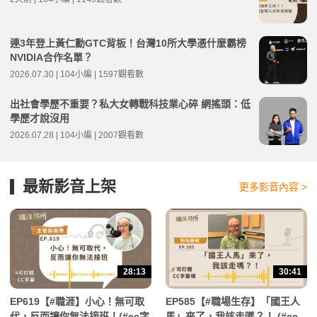
連3年登上黃仁勳GTC背板！台灣10所大學憑什麼霸榜
NVIDIA合作名單？
2026.07.30 | 104小編 | 1597觀看數
出社會學歷不重要？私大女轉戰科技業心碎 網搖頭：低
學歷才說沒用
2026.07.28 | 104小編 | 2007觀看數
最新影音上架
更多影音內容 >
28:13
30:41
EP619【#職涯】小心！無可取
EP585【#職場生存】「國王人
代，反而讓你無法接班！(#cc字
馬」來了，我該走嗎？！ (#cc