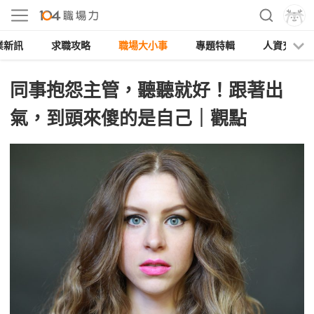
業新訊
求職攻略
職場大小事
專題特輯
人資充電
同事抱怨主管，聽聽就好！跟著出
氣，到頭來傻的是自己｜觀點