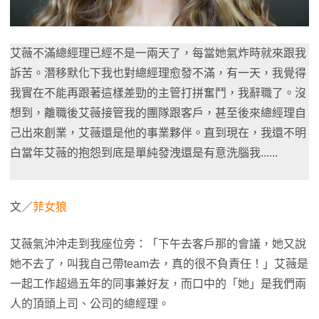
艾薇不滿總經理已經不是一兩天了，每當她氣炸時就來跟我
訴苦。潛移默化下我也對總經理愈發不滿，有一天，我覺得
我實在不能再跟著這樣差勁的主管打拼奮鬥，我辭職了。沒
想到，離職後艾薇接管我的團隊跟客戶，甚至後來總經理自
己出來創業，艾薇還是他的事業夥伴。直到現在，我還不明
白當年艾薇的抱怨到底是單純發洩還是有意洗腦我......
文／
菲女狼
艾薇氣沖沖走到我座位旁：「下午去客戶那的會議，她又說
她不去了，叫我自己帶team去，真的很不負責任！」艾薇是
一起工作超過五年的同事兼好友，而口中的「她」是我們兩
人的頂頭上司、公司的總經理。