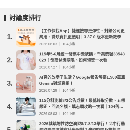
討論度排行
【工作快找App】捷運搜尋更彈性、封鎖公司更
1.
夠用、職缺資訊更透明｜3.37.0 版本更新教學
2026.08.03 ｜ 104小編
115年5-6月統一發票中獎號碼，千萬獎號38548
2.
029！發票兌獎期限、如何領獎一次看
2026.07.27 ｜ 104小編
AI真的改變了生活？Google報告解密1,500萬筆
3.
Gemini對話真相！
2026.07.29 ｜ 104小編
115分科測驗8/3公告成績！最低錄取分數、五標
4.
級距、回流名額、填志願攻略一次看｜104落點
分析
2026.08.03 ｜ 104小編
2026城鎮韌性防空演習8/7-8/13舉行！北中行動
5.
網路降速演練有什麼限制？演習時間及管制注意