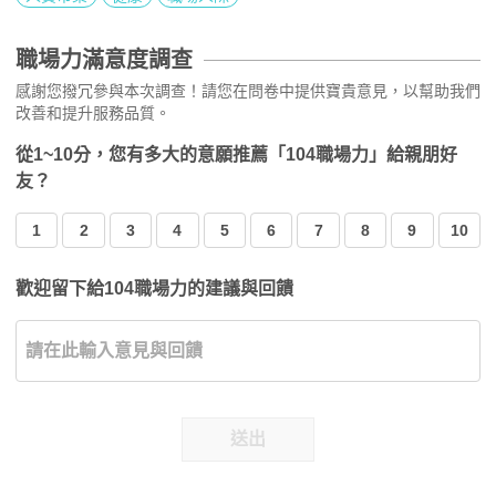
職場力滿意度調查
感謝您撥冗參與本次調查！請您在問卷中提供寶貴意見，以幫助我們
改善和提升服務品質。
從1~10分，您有多大的意願推薦「104職場力」給親朋好
友？
1
2
3
4
5
6
7
8
9
10
歡迎留下給104職場力的建議與回饋
送出