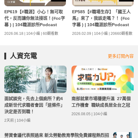
EP619【#職涯】小心！無可取
EP585【#職場生存】「國王人
代，反而讓你無法接班！(#cc字
馬」來了，我該走嗎？！ (#cc
幕 ) | 104職涯診所Podcast
字幕 ) | 104職涯診所Podcast
2026.06.18 | 104小編 | 60觀看數
2026.02.09 | 104小編 | 20660觀看數
人資充電
更多訂閱內容
面試談完，先去上個廁所？約4
南部就業市場穩健升溫 27萬個
成新世代求職者會因「這條件」
工作機會 職缺成長居全台之冠
決定是否到職！
2026.08.05 | 104小編
2天前 | 104小編
勞資會議代表照過來 新北勞動教育學院免費課程熱烈招