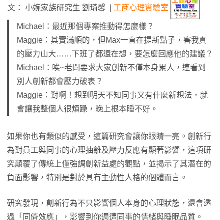
文： 小婉家族研究生 劉琦馨 |
工商心理實驗室
Michael：最近那個專案推動得怎麼樣？
Maggie：其實滿順的，但Max一直在提新點子，害我真
的壓力山大……下班了都還在想，要怎麼回應他的建議？
Michael：唉~老闆要求大家創新不僅本身累人，連看到
別人創新都會壓力破表？
Maggie：對啊！想到明天不知同事又有什麼新想法，就
會讓我整個人很煩躁，晚上根本睡不好。
​如果你也有類似的感受，這篇研究會讓你眼睛一亮。創新行
為對員工與同事的心理抽離及壓力反應有顯著影響，這項研
究顛覆了傳統上僅強調創新益處的觀點，並揭示了其潛在的
負面影響，特別是對於具有主動性人格的個體而言。
研究發現，創新行為不只影響個人本身的心理狀態，還會透
過「同儕效應」，影響到你週遭同事的情緒與睡眠品質。