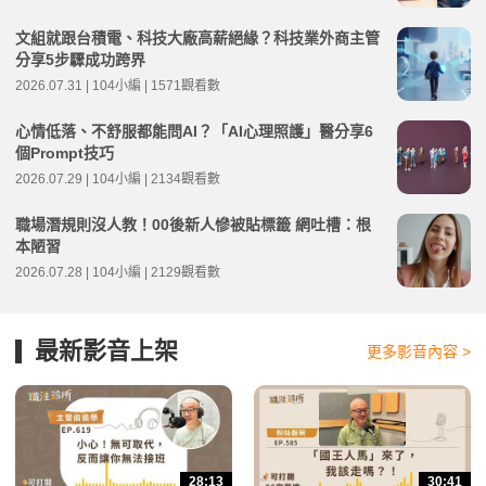
文組就跟台積電、科技大廠高薪絕緣？科技業外商主管
分享5步驟成功跨界
2026.07.31 | 104小編 | 1571觀看數
心情低落、不舒服都能問AI？「AI心理照護」醫分享6
個Prompt技巧
2026.07.29 | 104小編 | 2134觀看數
職場潛規則沒人教！00後新人慘被貼標籤 網吐槽：根
本陋習
2026.07.28 | 104小編 | 2129觀看數
最新影音上架
更多影音內容 >
28:13
30:41