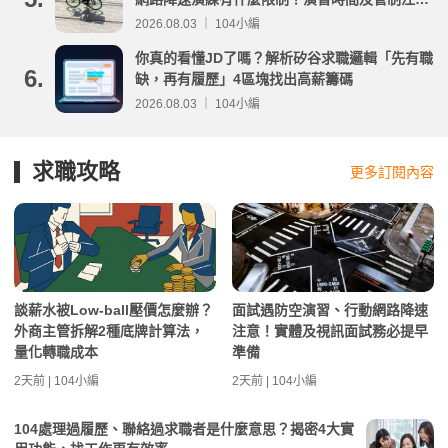
事項整理
2026.08.03 ｜ 104小編
你真的看懂JD了嗎？解析矽谷求職邏輯「先有職
6.
缺，再有履歷」4區塊找出高薪籌碼
2026.08.03 ｜ 104小編
求職攻略
更多訂閱內容
談薪水被Low-ball壓價怎麼辦？
面試遇防空演習、行動網路降速
外商主管拆解2種底牌計算法，
注意！實體及視訊面試務必提早
量化轉職成本
準備
2天前 | 104小編
2天前 | 104小編
104處理過履歷、聯絡過求職者是什麼意思？揭密4大實