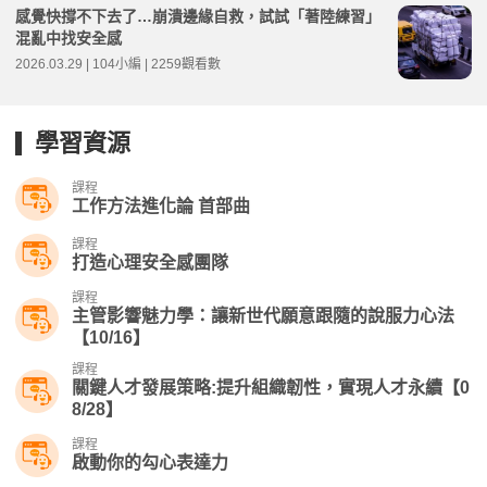
感覺快撐不下去了…崩潰邊緣自救，試試「著陸練習」
混亂中找安全感
2026.03.29 | 104小編 | 2259觀看數
學習資源
課程
工作方法進化論 首部曲
課程
打造心理安全感團隊
課程
主管影響魅力學：讓新世代願意跟隨的說服力心法
【10/16】
課程
關鍵人才發展策略:提升組織韌性，實現人才永續【0
8/28】
課程
啟動你的勾心表達力