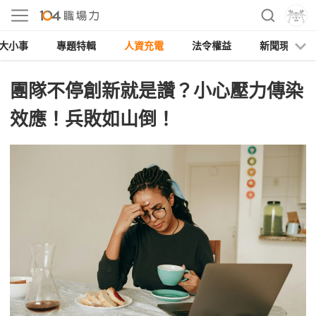
大小事
專題特輯
人資充電
法令權益
新聞現場
團隊不停創新就是讚？小心壓力傳染
效應！兵敗如山倒！