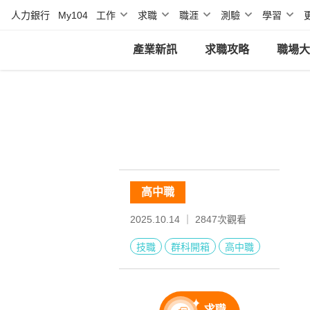
人力銀行
My104
工作
求職
職涯
測驗
學習
產業新訊
求職攻略
職場大
高中職
2025.10.14 ｜
2847
次觀看
技職
群科開箱
高中職