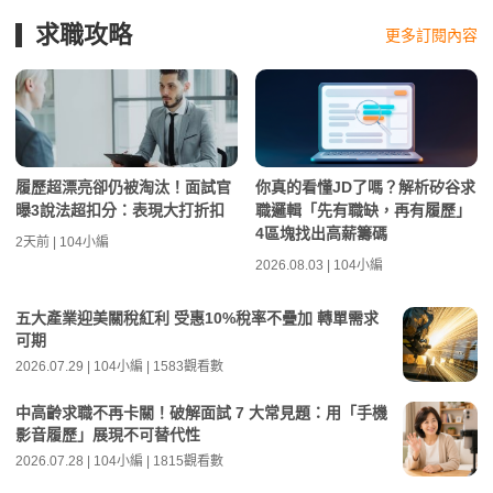
求職攻略
更多訂閱內容
履歷超漂亮卻仍被淘汰！面試官
你真的看懂JD了嗎？解析矽谷求
曝3說法超扣分：表現大打折扣
職邏輯「先有職缺，再有履歷」
4區塊找出高薪籌碼
2天前 | 104小編
2026.08.03 | 104小編
五大產業迎美關稅紅利 受惠10%稅率不疊加 轉單需求
可期
2026.07.29 | 104小編 | 1583觀看數
中高齡求職不再卡關！破解面試 7 大常見題：用「手機
影音履歷」展現不可替代性
2026.07.28 | 104小編 | 1815觀看數