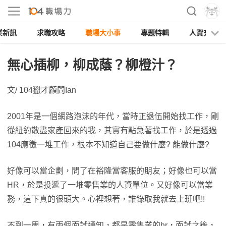
業新訊
求職攻略
職場大小事
專題特輯
人資充電
無心插柳，柳成蔭？柳橙汁？
文/ 104獵才顧問Ian
2001年是一個網路泡沫的年代，當時正退伍開始找工作，剛
從紐約散盡家產回來的我，其實有點急著找工作，於是透過
104應徵一堆工作，根本不知道自己要做什麼? 能做什麼?
好像可以當企劃，問了在裕隆當客服的朋友；好像也可以當
HR，於是投遞了一堆零售業的人資單位。又好像可以當業
務，這下真的很頭大。心裡想著，誰錄取我就去上班吧!!
不到一周，有兩個面試通知，都是零售業的hr，面試之後，