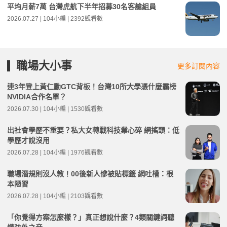
平均月薪7萬 台灣虎航下半年招募30名客艙組員
2026.07.27 | 104小編 | 2392觀看數
職場大小事
更多訂閱內容
連3年登上黃仁勳GTC背板！台灣10所大學憑什麼霸榜
NVIDIA合作名單？
2026.07.30 | 104小編 | 1530觀看數
出社會學歷不重要？私大女轉戰科技業心碎 網搖頭：低
學歷才說沒用
2026.07.28 | 104小編 | 1976觀看數
職場潛規則沒人教！00後新人慘被貼標籤 網吐槽：根
本陋習
2026.07.28 | 104小編 | 2103觀看數
「你覺得方案怎麼樣？」真正想說什麼？4類關鍵詞聽