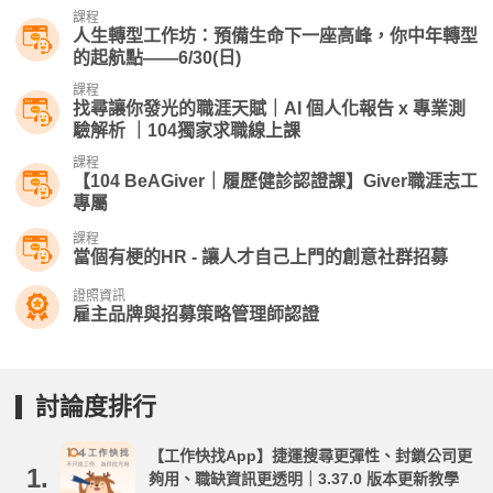
課程
人生轉型工作坊：預備生命下一座高峰，你中年轉型
的起航點——6/30(日)
課程
找尋讓你發光的職涯天賦｜AI 個人化報告 x 專業測
驗解析 ｜104獨家求職線上課
課程
【104 BeAGiver｜履歷健診認證課】Giver職涯志工
專屬
課程
當個有梗的HR - 讓人才自己上門的創意社群招募
證照資訊
雇主品牌與招募策略管理師認證
討論度排行
【工作快找App】捷運搜尋更彈性、封鎖公司更
1.
夠用、職缺資訊更透明｜3.37.0 版本更新教學