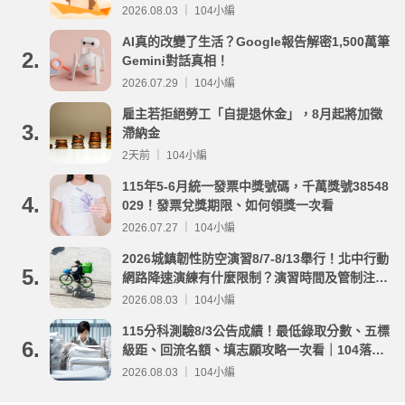
2026.08.03 ｜ 104小編
AI真的改變了生活？Google報告解密1,500萬筆
2.
Gemini對話真相！
2026.07.29 ｜ 104小編
雇主若拒絕勞工「自提退休金」，8月起將加徵
3.
滯納金
2天前 ｜ 104小編
115年5-6月統一發票中獎號碼，千萬獎號38548
4.
029！發票兌獎期限、如何領獎一次看
2026.07.27 ｜ 104小編
2026城鎮韌性防空演習8/7-8/13舉行！北中行動
5.
網路降速演練有什麼限制？演習時間及管制注意
事項整理
2026.08.03 ｜ 104小編
115分科測驗8/3公告成績！最低錄取分數、五標
6.
級距、回流名額、填志願攻略一次看｜104落點
分析
2026.08.03 ｜ 104小編