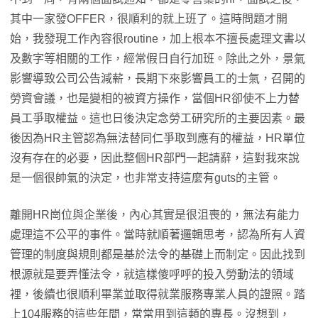
其中一家發OFFER，很順利的就上班了。這時問題才開
始，我發現工作內容很routine，加上根本不擅長處理文書以
及數字等相關的工作，經常假日自行加班。除此之外，景氣
影響導致公司公告減薪，長期下來影響員工的士氣，召開的
勞資會議，也是變相的被資方操作，當個HR卻使不上力替
員工爭取權益。這也日後決定念勞工研究所的主要因素。最
後因為HR主管認為無法替同仁爭取到應有的權益，HR單位
沒有存在的必要，因此整個HR部門一起請辭，這對我來說
是一個很帥氣的決定，也非常支持這麼有guts的主管。
離開HR崗位與企業後，內心其實是很沮喪的，無法有能力
處理這不公平的事件。當時就順著邏輯思考，認為所有人資
管理的制度與規則都是基於法令的基礎上而制定。因此找到
根源就是要弄懂法令，就這樣傻呼呼的投入勞動法的領域
裡，後續也很順利畢業並取得就業服務專業人員的證照。踏
上104服務的這些年間，常常用到這類的專長。沒想到，