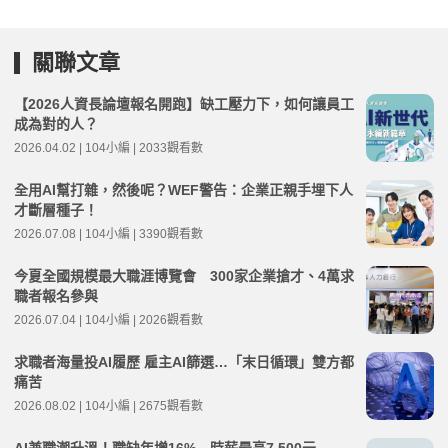
關聯文章
【2026人資長論壇報名開跑】缺工壓力下，如何讓員工
成為對的人？
2026.04.02 | 104小編 | 2033觀看數
全用AI幫打雜，然後呢？WEF警告：企業正親手埋下人
才斷層種子！
2026.07.08 | 104小編 | 3390觀看數
今夏全國規模最大職涯博覽會 300家企業搶才、4萬求
職者報名參與
2026.07.04 | 104小編 | 2026觀看數
求職者海量投AI履歷 雇主AI篩選…「末日循環」雙方都
痛苦
2026.08.02 | 104小編 | 2675觀看數
AI兼職潮升溫！職缺年增16% 時薪最高7,500元