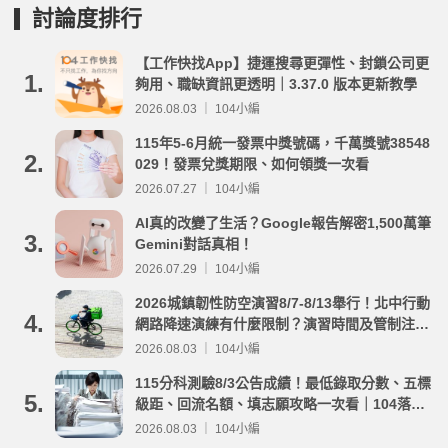
討論度排行
【工作快找App】捷運搜尋更彈性、封鎖公司更
1.
夠用、職缺資訊更透明｜3.37.0 版本更新教學
2026.08.03 ｜ 104小編
115年5-6月統一發票中獎號碼，千萬獎號38548
2.
029！發票兌獎期限、如何領獎一次看
2026.07.27 ｜ 104小編
AI真的改變了生活？Google報告解密1,500萬筆
3.
Gemini對話真相！
2026.07.29 ｜ 104小編
2026城鎮韌性防空演習8/7-8/13舉行！北中行動
4.
網路降速演練有什麼限制？演習時間及管制注意
事項整理
2026.08.03 ｜ 104小編
115分科測驗8/3公告成績！最低錄取分數、五標
5.
級距、回流名額、填志願攻略一次看｜104落點
分析
2026.08.03 ｜ 104小編