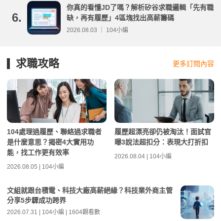
你真的看懂JD了嗎？解析矽谷求職邏輯「先有職
6.
缺，再有履歷」4區塊找出高薪籌碼
2026.08.03 ｜ 104小編
求職攻略
更多訂閱內容
104處理過履歷、聯絡過求職者
履歷超漂亮卻仍被淘汰！面試官
是什麼意思？揭密4大實用功
曝3說法超扣分：表現大打折扣
能，找工作更有效率
2026.08.04 | 104小編
2026.08.05 | 104小編
文組就跟台積電、科技大廠高薪絕緣？科技業外商主管
分享5步驟成功跨界
2026.07.31 | 104小編 | 1604觀看數