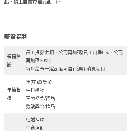
起，碩士畢業77萬元起！
薪資福利
員工提撥金額，公司再加碼(員工自提6%，公司
福儲信
再加碼30%)
託
每年給予一定額度可自行選用消費項目
年(中)終獎金
年節賀
生日禮物
禮
三節禮金/禮品
勞動獎金/禮品
結婚補助
生育津貼