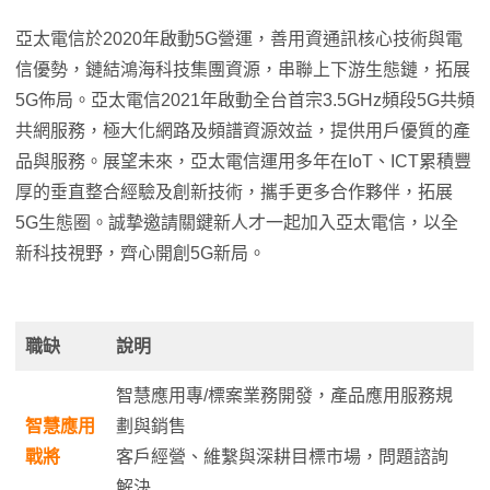
亞太電信於2020年啟動5G營運，善用資通訊核心技術與電
信優勢，鏈結鴻海科技集團資源，串聯上下游生態鏈，拓展
5G佈局。亞太電信2021年啟動全台首宗3.5GHz頻段5G共頻
共網服務，極大化網路及頻譜資源效益，提供用戶優質的產
品與服務。展望未來，亞太電信運用多年在IoT、ICT累積豐
厚的垂直整合經驗及創新技術，攜手更多合作夥伴，拓展
5G生態圈。誠摯邀請關鍵新人才一起加入亞太電信，以全
新科技視野，齊心開創5G新局。
職缺
說明
智慧應用專/標案業務開發，產品應用服務規
智慧應用
劃與銷售
戰將
客戶經營、維繫與深耕目標市場，問題諮詢
解決