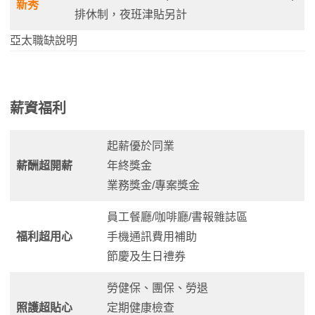
新秀
排休制，夜班津貼另計
亞太職缺說明
薪資福利
起薪優於同業
薪酬超開薪
年終獎金
業務獎金/專案獎金
員工餐廳/咖啡廳/書報雜誌區
福利超用心
手機通訊費用補助
節慶及生日禮券
勞健保、團保、勞退
照護超貼心
定期健康檢查