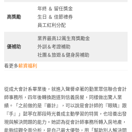
年終 ＆ 留任獎金
高獎勵
生日 ＆ 佳節禮券
員工紅利分配
業界最高12萬生育獎勵金
優補助
外訓＆考證補助
社團＆旅遊＆健身房補助
看更多
薪資福利
從成大會計系畢業後，就進入聲譽卓著的勤業眾信聯合會計
師事務所，四年後轉換跑道到信義房屋，同樣做出驚人業
績。「之前做的是『審計』，可以說是會計師的『眼睛』跟
『手』」懿葶在那段時光養成主動學習的特質，也培養出發
現與解決問題的能力。她認為從會計師事務所轉入房地產，
能夠綜觀全面分析，是自己最大優勢，用「幫助別人解決問