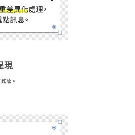
呈現
強印象。