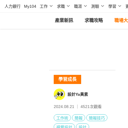
人力銀行
My104
工作
求職
職涯
測驗
學習
產業新訊
求職攻略
職場大
學習成長
設計Ya黃素
2024.08.21 ｜
4521
次觀看
工作術
簡報
簡報技巧
視覺設計
設計