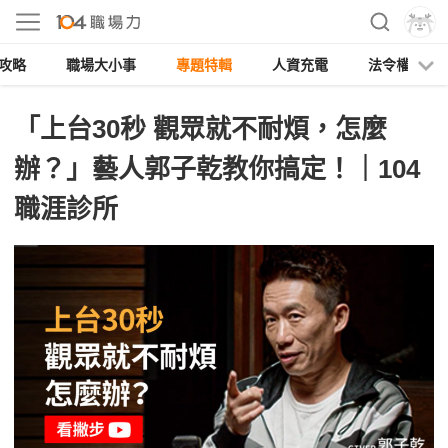
攻略
職場大小事
專題特輯
人資充電
法令權益
「上台30秒 觀眾就不耐煩，怎麼
辦？」藝人郭子乾教你搞定！｜104
職涯診所