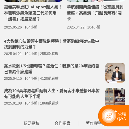
嘉義美味進駐LaLaport超人氣！
華航創開業最佳績！從空服員到
林聰明沙鍋魚頭第三代如何用
董座，高星潢：飛越長榮有3關
「讀書」拓展家業？
卡
2025.05.26 | 104小編
2025.04.22 | 104小編
4大教練心法帶領中華隊逆轉勝！曾豪駒如何從失敗中
找到勝利的力量？
2025.04.21 | 104小編 | 2553觀看數
薪水砍剩1/5也要轉職？盛治仁：我想的是20年後的自
己會給什麼建議
2025.04.15 | 104小編 | 4120觀看數
成為104高年級老師翻轉人生，愛玩客小米體悟凡事皆
有可能的人生下半場
2025.01.08 | 104小編 | 1868觀看數
我要投稿
合作提案
著作權聲明