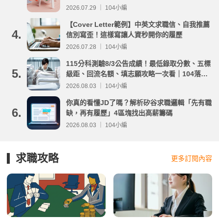
2026.07.29 ｜ 104小編
【Cover Letter範例】中英文求職信、自我推薦
4.
信別寫歪！這樣寫讓人資秒開你的履歷
2026.07.28 ｜ 104小編
115分科測驗8/3公告成績！最低錄取分數、五標
5.
級距、回流名額、填志願攻略一次看｜104落點
分析
2026.08.03 ｜ 104小編
你真的看懂JD了嗎？解析矽谷求職邏輯「先有職
6.
缺，再有履歷」4區塊找出高薪籌碼
2026.08.03 ｜ 104小編
求職攻略
更多訂閱內容