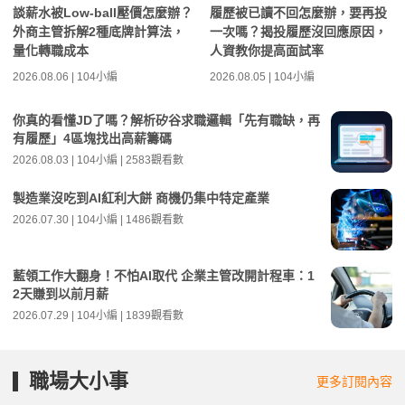
談薪水被Low-ball壓價怎麼辦？
履歷被已讀不回怎麼辦，要再投
外商主管拆解2種底牌計算法，
一次嗎？揭投履歷沒回應原因，
量化轉職成本
人資教你提高面試率
2026.08.06 | 104小編
2026.08.05 | 104小編
你真的看懂JD了嗎？解析矽谷求職邏輯「先有職缺，再
有履歷」4區塊找出高薪籌碼
2026.08.03 | 104小編 | 2583觀看數
製造業沒吃到AI紅利大餅 商機仍集中特定產業
2026.07.30 | 104小編 | 1486觀看數
藍領工作大翻身！不怕AI取代 企業主管改開計程車：1
2天賺到以前月薪
2026.07.29 | 104小編 | 1839觀看數
職場大小事
更多訂閱內容