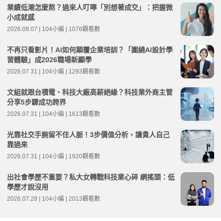
業績低潮怎麼熬？過來人叮嚀「別想著成交」：把握微
小成就感
2026.08.07 | 104小編 | 1076觀看數
不再只看影片！AI如何顛覆企業培訓？「圍繞AI設計學
習體驗」成2026職場新顯學
2026.07.31 | 104小編 | 1293觀看數
文組就跟台積電、科技大廠高薪絕緣？科技業外商主管
分享5步驟成功跨界
2026.07.31 | 104小編 | 1613觀看數
光靠社交手腕留不住人脈！3步價值分析，讓貴人自己
靠過來
2026.07.31 | 104小編 | 1920觀看數
出社會學歷不重要？私大女轉戰科技業心碎 網搖頭：低
學歷才說沒用
2026.07.28 | 104小編 | 2013觀看數