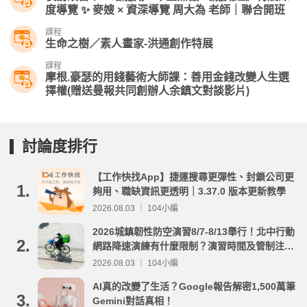
度導覽 ✨ 麥嫂 × 資深導覽 周大為 老師｜聯合開班
課程
生命之樹／素人畫家-洪通創作特展
課程
摩根.豪瑟的用錢藝術大師課：善用金錢改變人生選
擇權(贈送曼報共同創辦人余鎮文對談影片)
討論度排行
【工作快找App】捷運搜尋更彈性、封鎖公司更
1.
夠用、職缺資訊更透明｜3.37.0 版本更新教學
2026.08.03 ｜ 104小編
2026城鎮韌性防空演習8/7-8/13舉行！北中行動
2.
網路降速演練有什麼限制？演習時間及管制注意
事項整理
2026.08.03 ｜ 104小編
AI真的改變了生活？Google報告解密1,500萬筆
3.
Gemini對話真相！