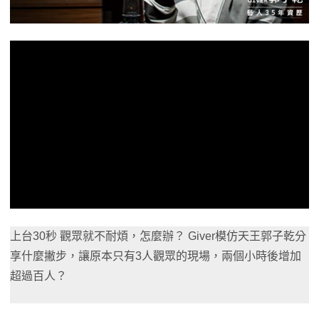
上台30秒 觀眾就不耐煩，怎麼辦？ Giver模仿天王郭子乾分
享什麼撇步，讓原本只有3人觀眾的現場，兩個小時後增加
超過百人？