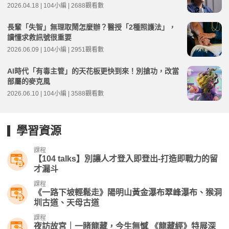
2026.04.18 | 104小編 | 2688觀看數
長輩「失智」無理取鬧怎麼辦？醫授「2種照護法」，
讀懂求救訊號很重要
2026.06.09 | 104小編 | 2951觀看數
AI時代「有毒主管」的天花板更快到來！別搶功，改當
部屬的麥克風
2026.06.10 | 104小編 | 3588觀看數
學習資源
課程
【104 talks】別讓人才登入即登出-打造即戰力的留
才漏斗
課程
《一路下坡輕鬆走》陽明山黃金瀑布翠峰瀑布、猴洞
圳古道、天母古道
課程
夜訪故宮｜一睹龍藏，今生無憾 《龍藏經》特展深