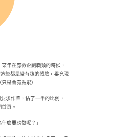
。某年在應徵企劃職類的時候，
，這些都是蠻有趣的體驗，畢竟現
（只是會有點累）
4間要求作業，佔了一半的比例，
網首頁。
為什麼要應徵呢？」