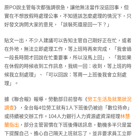
原PO說主管每次都強調很急，讓他無法當作沒這回事，但
實在不想放假時處理公事，不知道該怎麼處理的情況下，只
好發文詢問大家的意見，「該裝死還是回一下？」
貼文一出，不少人建議可以告知主管自己剛好正在忙，或者
在外地，無法立即處理工作，等上班時再來完成，「我會過
一段長時間才回說在忙重要事，所以沒馬上回」、「我如果
在休假的時候收到工作訊息，我統一回：收到，等上班的時
候我立刻處理」、「可以回說：等周一上班後我會立刻處
理」。
據《聯合報》報導，勞動部日前發布《
勞工生活及就業狀況
調查
》，全台每4位勞工就有1人下班後仍被迫「數位待命」
或持續被交辦工作。104人力銀行人力資源處資深經理
林慧
蘭指出
，部分主管習慣在下班後傳送訊息，動機多半只是當
下提醒自己、擔心自己隔天上班就忘了，並非要求員工立即