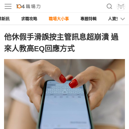
業新訊
求職攻略
職場大小事
專題特輯
人資充電
他休假手滑誤按主管訊息超崩潰 過
來人教高EQ回應方式