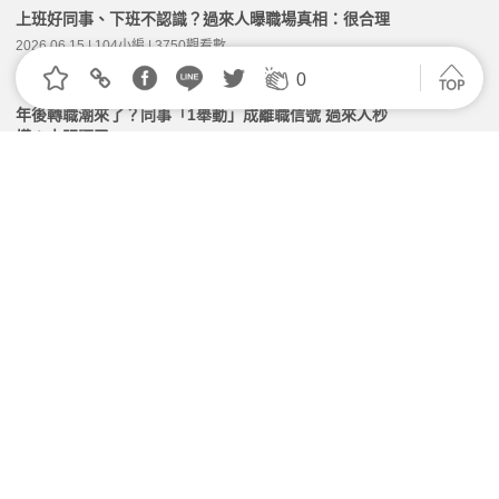
上班好同事、下班不認識？過來人曝職場真相：很合理
2026.06.15 | 104小編 | 3750觀看數
0
年後轉職潮來了？同事「1舉動」成離職信號 過來人秒
懂：太明顯了
2026.03.03 | 104小編 | 3871觀看數
離職還要回訊息？她遭主管要求「無償支援」氣炸 過來
人：別直接封鎖
2026.03.19 | 104小編 | 2419觀看數
周休二日比較好？她猶豫轉職卡關 網戰翻：自由vs穩
定怎麼選
2026.04.22 | 104小編 | 1936觀看數
有假不敢請？「出勤主義」的風險
2026.07.07 | 104小編 | 1864觀看數