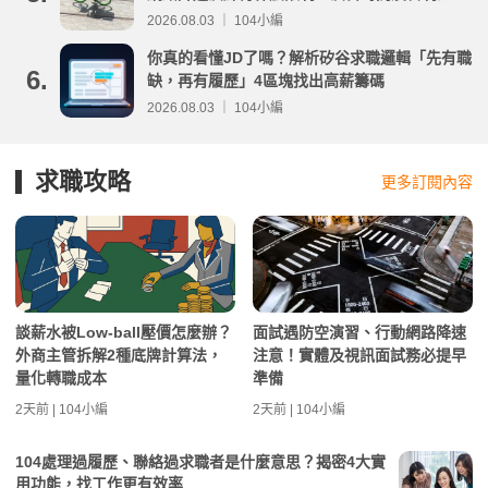
事項整理
2026.08.03 ｜ 104小編
你真的看懂JD了嗎？解析矽谷求職邏輯「先有職
6.
缺，再有履歷」4區塊找出高薪籌碼
2026.08.03 ｜ 104小編
求職攻略
更多訂閱內容
談薪水被Low-ball壓價怎麼辦？
面試遇防空演習、行動網路降速
外商主管拆解2種底牌計算法，
注意！實體及視訊面試務必提早
量化轉職成本
準備
2天前 | 104小編
2天前 | 104小編
104處理過履歷、聯絡過求職者是什麼意思？揭密4大實
用功能，找工作更有效率