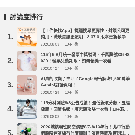
討論度排行
【工作快找App】捷運搜尋更彈性、封鎖公司更
1.
夠用、職缺資訊更透明｜3.37.0 版本更新教學
2026.08.03 ｜ 104小編
115年5-6月統一發票中獎號碼，千萬獎號38548
2.
029！發票兌獎期限、如何領獎一次看
2026.07.27 ｜ 104小編
AI真的改變了生活？Google報告解密1,500萬筆
3.
Gemini對話真相！
2026.07.29 ｜ 104小編
115分科測驗8/3公告成績！最低錄取分數、五標
4.
級距、回流名額、填志願攻略一次看｜104落點
分析
2026.08.03 ｜ 104小編
2026城鎮韌性防空演習8/7-8/13舉行！北中行動
5.
網路降速演練有什麼限制？演習時間及管制注意