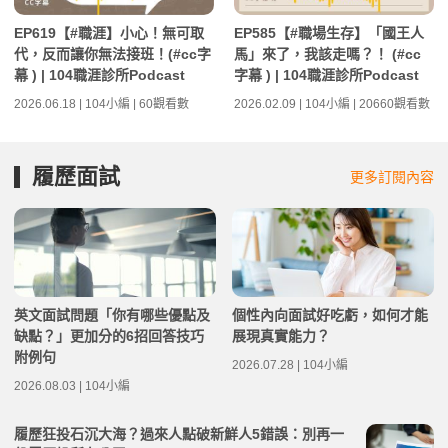
EP619【#職涯】小心！無可取
EP585【#職場生存】「國王人
代，反而讓你無法接班！(#cc字
馬」來了，我該走嗎？！ (#cc
幕 ) | 104職涯診所Podcast
字幕 ) | 104職涯診所Podcast
2026.06.18 | 104小編 | 60觀看數
2026.02.09 | 104小編 | 20660觀看數
履歷面試
更多訂閱內容
英文面試問題「你有哪些優點及
個性內向面試好吃虧，如何才能
缺點？」更加分的6招回答技巧
展現真實能力？
附例句
2026.07.28 | 104小編
2026.08.03 | 104小編
履歷狂投石沉大海？過來人點破新鮮人5錯誤：別再一