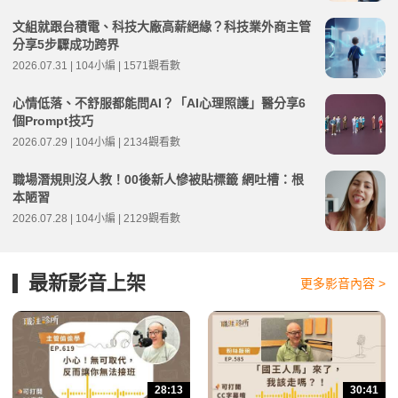
文組就跟台積電、科技大廠高薪絕緣？科技業外商主管
分享5步驟成功跨界
2026.07.31 | 104小編 | 1571觀看數
心情低落、不舒服都能問AI？「AI心理照護」醫分享6
個Prompt技巧
2026.07.29 | 104小編 | 2134觀看數
職場潛規則沒人教！00後新人慘被貼標籤 網吐槽：根
本陋習
2026.07.28 | 104小編 | 2129觀看數
最新影音上架
更多影音內容 >
28:13
30:41