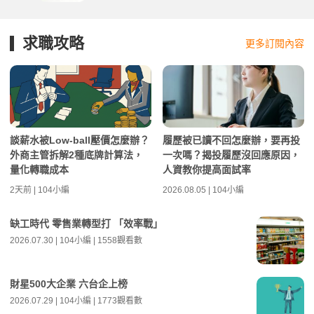
求職攻略
更多訂閱內容
談薪水被Low-ball壓價怎麼辦？
履歷被已讀不回怎麼辦，要再投
外商主管拆解2種底牌計算法，
一次嗎？揭投履歷沒回應原因，
量化轉職成本
人資教你提高面試率
2天前 | 104小編
2026.08.05 | 104小編
缺工時代 零售業轉型打 「效率戰」
2026.07.30 | 104小編 | 1558觀看數
財星500大企業 六台企上榜
2026.07.29 | 104小編 | 1773觀看數