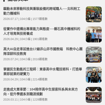
驅動未來移動科技與重裝設備的跨域職人──北科附工
動力機械科
2026.07.17 | 104小編 | 1577觀看數
從實作中建構出專業能力與態度──磐石高中機械科的
人才培育與技術養成
2026.04.29 | 104小編 | 1901觀看數
高大AI自走車前進台17線非山非市國教端 科教中心團
隊深耕科技教育
2026.07.24 | 104小編 | 2016觀看數
掌握民生動能的工程師：東泰高中水電技術科，打造畢
業即就業的硬實力
2026.04.29 | 104小編 | 2214觀看數
走進成大單車節：104陪伴高中生探索科系與未來方
向，從升學選系到職涯規劃
2026.03.11 | 104小編 | 1228觀看數