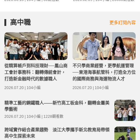
高中職
更多訂閱內容
從精算帳戶到科技理財──鳳山商
不只學商業經營，更學航運管理
工會計事務科：翻轉傳統會計，
──東港海事航管科，打造全方位
打造新金融時代的數據職人
的國際商務與海運物流人才
2026.07.20 | 104小編
2026.07.20 | 104小編
精準工藝的鋼鐵職人——新竹高工板金科，翻轉金屬美
學藝術
2026.07.20 | 104小編 | 1228觀看數
跨域實作結合產業趨勢 淡江大學攜手新北教育局帶領
高中生探索未來