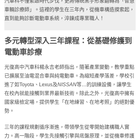
汽車科不僅緊跟時代步伐，更將傳統黑手形象翻轉為「智慧
車輛診療師」。這裡的學生在三年內，從機車構造摸索起，
直到能夠診斷電動車系統，淬鍊成專業職人！
多元轉型深入三年課程：從基礎修護到
電動車診療
光復高中汽車科楊永吉老師指出，隨著產業變動，教學重點
已擴展至油電混合車與純電動車。為縮短產學落差，學校引
進了如Toyota、Lexus及
NISSAN
等…的訓練設備，讓學生
在校內就能接觸到業界最新技術。除此之外，光復高中擁有
國家級檢定場，提供學生「在地練習、在地考照」的絕對優
勢。
三年的課程規劃循序漸進，帶領學生從零開始建構職人實
力。高一階段，學生先接觸引擎與底盤原理，並從機車修護