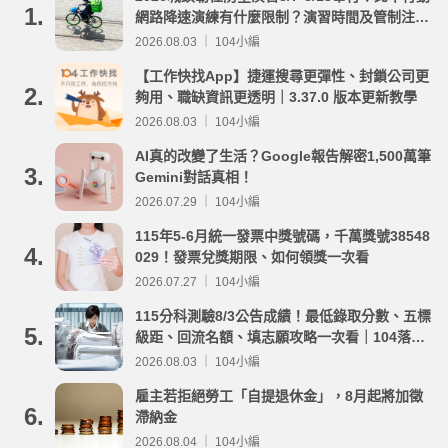
1.
網路降速演練有什麼限制？演習時間及管制注意
事項整理
2026.08.03 ｜ 104小編
【工作快找App】捷運搜尋更彈性、封鎖公司更
2.
夠用、職缺資訊更透明｜3.37.0 版本更新教學
2026.08.03 ｜ 104小編
AI真的改變了生活？Google報告解密1,500萬筆
3.
Gemini對話真相！
2026.07.29 ｜ 104小編
115年5-6月統一發票中獎號碼，千萬獎號38548
4.
029！發票兌獎期限、如何領獎一次看
2026.07.27 ｜ 104小編
115分科測驗8/3公告成績！最低錄取分數、五標
5.
級距、回流名額、填志願攻略一次看｜104落點
分析
2026.08.03 ｜ 104小編
雇主若拒絕勞工「自提退休金」，8月起將加徵
6.
滯納金
2026.08.04 ｜ 104小編