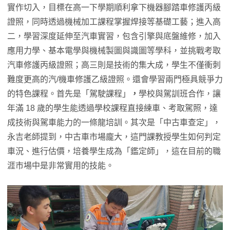
實作切入，目標在高一下學期順利拿下機器腳踏車修護丙級
證照，同時透過機械加工課程掌握焊接等基礎工藝；進入高
二，學習深度延伸至汽車實習，包含引擎與底盤維修，加入
應用力學、基本電學與機械製圖與識圖等學科，並挑戰考取
汽車修護丙級證照；高三則是技術的集大成，學生不僅衝刺
難度更高的汽/機車修護乙級證照。還會學習兩門極具競爭力
的特色課程。首先是「駕駛課程」
，
學校與駕訓班合作，讓
年滿 18 歲的學生能透過學校課程直接練車、考取駕照，達
成技術與駕車能力的一條龍培訓。其次是「中古車查定」，
永吉老師提到，中古車市場龐大，這門課教授學生如何判定
車況、進行估價，培養學生成為「鑑定師」，這在目前的職
涯市場中是非常實用的技能。