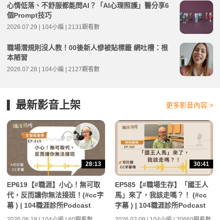
心情低落、不舒服都能問AI？「AI心理照護」醫分享6
個Prompt技巧
2026.07.29 | 104小編 | 2131觀看數
職場潛規則沒人教！00後新人慘被貼標籤 網吐槽：根
本陋習
2026.07.28 | 104小編 | 2127觀看數
最新影音上架
更多影音內容 >
28:13
30:41
EP619【#職涯】小心！無可取
EP585【#職場生存】「國王人
代，反而讓你無法接班！(#cc字
馬」來了，我該走嗎？！ (#cc
幕 ) | 104職涯診所Podcast
字幕 ) | 104職涯診所Podcast
2026.06.18 | 104小編 | 60觀看數
2026.02.09 | 104小編 | 20660觀看數