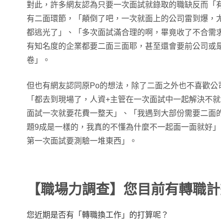
對此，許多網友認為只要一次面試就錄取的職缺反而「
有二面環節，「顛倒了吧，一次就面上的公司雷到爆，
都逃光了」、「多次面試滿合理的啊，畢竟收了不合需
有知名度的企業都要二面三面耶，甚至還會要前公司或
卷」。
但也有網友認同原Po的想法，除了二面之外也不喜歡公
「都去到現場了，人資+主管在一次面試中一起解決不
面試一次就要花費一整天」、「我遇到大部份需要二面
題9成是一樣的，我真的不懂為什麼不一起面一面就好
第一次面試要測驗一堆東西」。
【職場力調查】您目前有轉職計
您近期是否有「轉職換工作」的打算呢？