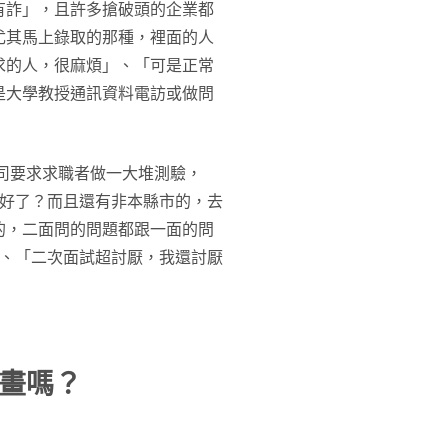
有詐」，且許多搶破頭的企業都
尤其馬上錄取的那種，裡面的人
求的人，很麻煩」、「可是正常
是大學教授通訊資料電訪或做問
司要求求職者做一大堆測驗，
就好了？而且還有非本縣市的，去
的，二面問的問題都跟一面的問
」、「二次面試超討厭，我還討厭
畫嗎？