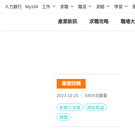
人力銀行
My104
工作
求職
職涯
測驗
學習
產業新訊
求職攻略
職場大
專題特輯
2023.10.25 ｜
6469
次觀看
新鮮人求職
網友熱議
轉職