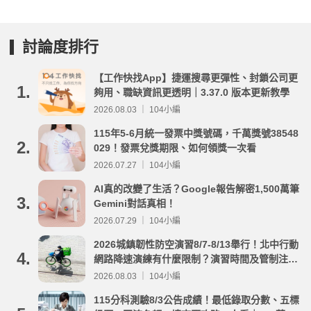
討論度排行
【工作快找App】捷運搜尋更彈性、封鎖公司更
1.
夠用、職缺資訊更透明｜3.37.0 版本更新教學
2026.08.03 ｜ 104小編
115年5-6月統一發票中獎號碼，千萬獎號38548
2.
029！發票兌獎期限、如何領獎一次看
2026.07.27 ｜ 104小編
AI真的改變了生活？Google報告解密1,500萬筆
3.
Gemini對話真相！
2026.07.29 ｜ 104小編
2026城鎮韌性防空演習8/7-8/13舉行！北中行動
4.
網路降速演練有什麼限制？演習時間及管制注意
事項整理
2026.08.03 ｜ 104小編
115分科測驗8/3公告成績！最低錄取分數、五標