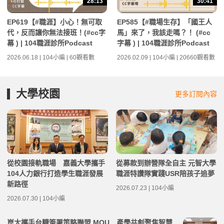
28:13
30:41
EP619【#職涯】小心！無可取
EP585【#職場生存】「國王人
代，反而讓你無法接班！(#cc字
馬」來了，我該走嗎？！ (#cc
幕 ) | 104職涯診所Podcast
字幕 ) | 104職涯診所Podcast
2026.06.18 | 104小編 | 60觀看數
2026.02.09 | 104小編 | 20660觀看數
大學校園
更多訂閱內容
從校園接軌職場 嘉義大學攜手
從募款到辦營隊全自主 元智大學
104人力銀行打造學生職涯發展
職涯特讚隊實踐USR陪孩子追夢
新路徑
2026.07.23 | 104小編
2026.07.30 | 104小編
崑大攜手台糖簽署策略聯盟 MOU 產學共創聚焦智慧