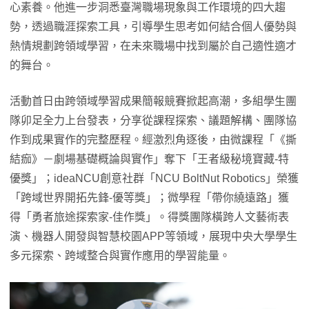
心素養。他進一步洞悉臺灣職場現象與工作環境的四大趨
勢，透過職涯探索工具，引導學生思考如何結合個人優勢與
熱情規劃跨領域學習，在未來職場中找到屬於自己適性適才
的舞台。
活動首日由跨領域學習成果簡報競賽掀起高潮，多組學生團
隊卯足全力上台發表，分享從課程探索、議題解構、團隊協
作到成果實作的完整歷程。經激烈角逐後，由微課程「《撕
結痂》－劇場基礎概論與實作」奪下「王者級秘境寶藏-特
優獎」；ideaNCU創意社群「NCU BoltNut Robotics」榮獲
「跨域世界開拓先鋒-優等獎」；微學程「帶你繞遠路」獲
得「勇者旅途探索家-佳作獎」。得獎團隊橫跨人文藝術表
演、機器人開發與智慧校園APP等領域，展現中央大學學生
多元探索、跨域整合與實作應用的學習能量。