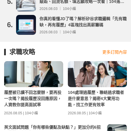
5.
級距、回流名額、填志願攻略一次看｜104落點
分析
2026.08.03 ｜ 104小編
你真的看懂JD了嗎？解析矽谷求職邏輯「先有職
6.
缺，再有履歷」4區塊找出高薪籌碼
2026.08.03 ｜ 104小編
求職攻略
更多訂閱內容
履歷被已讀不回怎麼辦，要再投
104處理過履歷、聯絡過求職者
一次嗎？揭投履歷沒回應原因，
是什麼意思？揭密4大實用功
人資教你提高面試率
能，找工作更有效率
2026.08.05 | 104小編
2026.08.05 | 104小編
英文面試問題「你有哪些優點及缺點？」更加分的6招