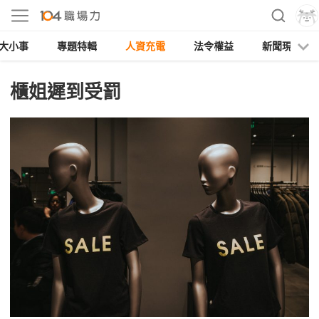
大小事
專題特輯
人資充電
法令權益
新聞現場
櫃姐遲到受罰