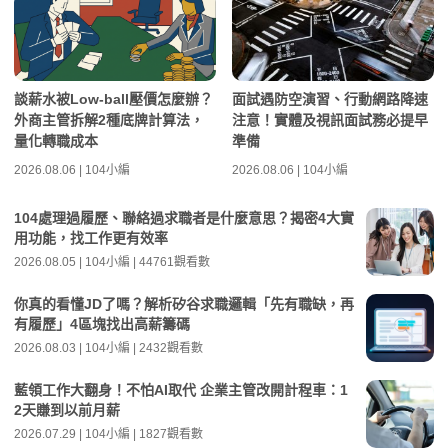
談薪水被Low-ball壓價怎麼辦？
面試遇防空演習、行動網路降速
外商主管拆解2種底牌計算法，
注意！實體及視訊面試務必提早
量化轉職成本
準備
2026.08.06 | 104小編
2026.08.06 | 104小編
104處理過履歷、聯絡過求職者是什麼意思？揭密4大實
用功能，找工作更有效率
2026.08.05 | 104小編 | 44761觀看數
你真的看懂JD了嗎？解析矽谷求職邏輯「先有職缺，再
有履歷」4區塊找出高薪籌碼
2026.08.03 | 104小編 | 2432觀看數
藍領工作大翻身！不怕AI取代 企業主管改開計程車：1
2天賺到以前月薪
2026.07.29 | 104小編 | 1827觀看數