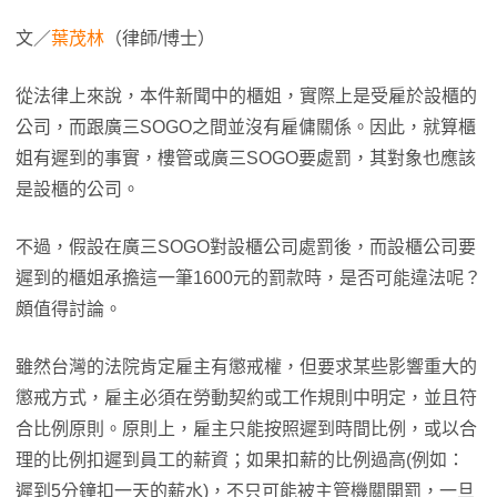
文／
葉茂林
（律師/博士）
從法律上來說，本件新聞中的櫃姐，實際上是受雇於設櫃的
公司，而跟廣三SOGO之間並沒有雇傭關係。因此，就算櫃
姐有遲到的事實，樓管或廣三SOGO要處罰，其對象也應該
是設櫃的公司。
不過，假設在廣三SOGO對設櫃公司處罰後，而設櫃公司要
遲到的櫃姐承擔這一筆1600元的罰款時，是否可能違法呢？
頗值得討論。
雖然台灣的法院肯定雇主有懲戒權，但要求某些影響重大的
懲戒方式，雇主必須在勞動契約或工作規則中明定，並且符
合比例原則。原則上，雇主只能按照遲到時間比例，或以合
理的比例扣遲到員工的薪資；如果扣薪的比例過高(例如：
遲到5分鐘扣一天的薪水)，不只可能被主管機關開罰，一旦