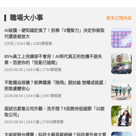
職場大小事
更多訂閱內容
AI破牆，硬知識貶值了！拆解「2種智力」決定你被取
代還是被放大
2天前 | 104小編 | 1285觀看數
85%員工上完課卻不會用！AI時代真正的危機不是失
業，而是你的「技能已過期」
2026.08.05 | 104小編 | 1750觀看數
不敢獨自搭機？新興職業「陪飛」掀討論 她曝成就感：
把焦慮變安心
2026.08.04 | 104小編 | 1657觀看數
面試也要看公司外觀、洗手間？5招教你從細節「以貌
取公司」
2026.08.04 | 104小編 | 27858觀看數
文組就跟台積電、科技大廠高薪絕緣？科技業外商主管