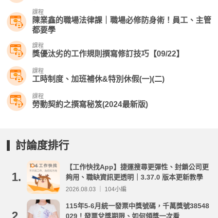
課程
陳業鑫的職場法律課｜職場必修防身術！員工、主管
都要學
課程
獎優汰劣的工作規則撰寫修訂技巧【09/22】
課程
工時制度、加班補休&特別休假(一)(二)
課程
勞動契約之撰寫秘笈(2024最新版)
討論度排行
【工作快找App】捷運搜尋更彈性、封鎖公司更
1.
夠用、職缺資訊更透明｜3.37.0 版本更新教學
2026.08.03 ｜ 104小編
115年5-6月統一發票中獎號碼，千萬獎號38548
2.
029！發票兌獎期限、如何領獎一次看