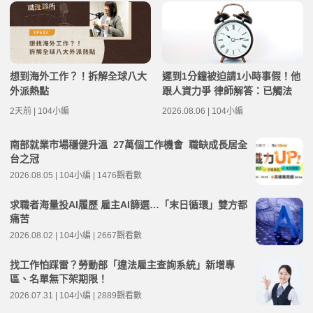
想到海外工作？！拆解全球八大
遲到1分鐘被迫請1小時事假！他
外派熱點
跟人資力爭 律師解答：已觸法
2天前 | 104小編
2026.08.06 | 104小編
南部就業市場穩健升溫 27萬個工作機會 職缺成長居全
台之冠
2026.08.05 | 104小編 | 1476觀看數
求職者海量投AI履歷 雇主AI篩選…「末日循環」雙方都
痛苦
2026.08.02 | 104小編 | 2667觀看數
找工作怕踩雷？勞動部「違法雇主查詢系統」新增專
區、名單無下架期限！
2026.07.31 | 104小編 | 2889觀看數