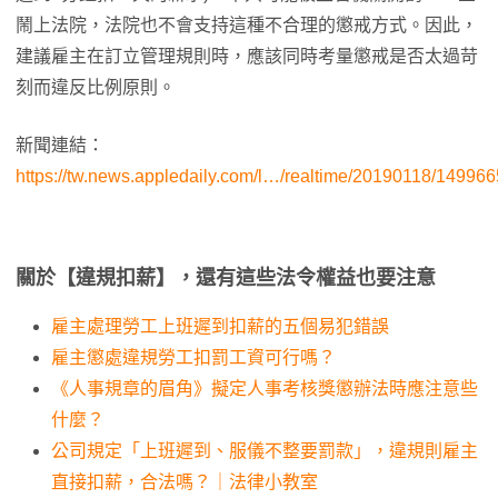
鬧上法院，法院也不會支持這種不合理的懲戒方式。因此，
建議雇主在訂立管理規則時，應該同時考量懲戒是否太過苛
刻而違反比例原則。
新聞連結：
https://tw.news.appledaily.com/l…/realtime/20190118/149966
關於【違規扣薪】，還有這些法令權益也要注意
雇主處理勞工上班遲到扣薪的五個易犯錯誤
雇主懲處違規勞工扣罰工資可行嗎？
《人事規章的眉角》擬定人事考核獎懲辦法時應注意些
什麼？
公司規定「上班遲到、服儀不整要罰款」，違規則雇主
直接扣薪，合法嗎？｜法律小教室