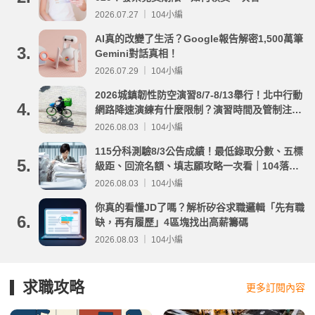
2026.07.27 ｜ 104小編
AI真的改變了生活？Google報告解密1,500萬筆
3.
Gemini對話真相！
2026.07.29 ｜ 104小編
2026城鎮韌性防空演習8/7-8/13舉行！北中行動
4.
網路降速演練有什麼限制？演習時間及管制注意
事項整理
2026.08.03 ｜ 104小編
115分科測驗8/3公告成績！最低錄取分數、五標
5.
級距、回流名額、填志願攻略一次看｜104落點
分析
2026.08.03 ｜ 104小編
你真的看懂JD了嗎？解析矽谷求職邏輯「先有職
6.
缺，再有履歷」4區塊找出高薪籌碼
2026.08.03 ｜ 104小編
求職攻略
更多訂閱內容